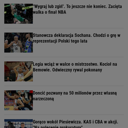
"Wygraj lub zgiń". To jeszcze nie koniec. Zacięta
walka o finał NBA
Stanowcza deklaracja Sochana. Chodzi o grę w
reprezentacji Polski tego lata
Legia wciąż w walce o mistrzostwo. Kocioł na
Bemowie. Odwieczny rywal pokonany
Doncić pozwany na 50 milionów przez własną
narzeczoną
Gorąco wokół Piesiewicza. KAS i CBA w akcji.
"Na polecenie prokuratury"