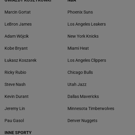
GWIAZDY KOSZYKÓWKI
NBA
Marcin Gortat
Phoenix Suns
LeBron James
Los Angeles Leakers
Adam Wójcik
New York Knicks
Kobe Bryant
Miami Heat
Łukasz Koszarek
Los Angeles Clippers
Ricky Rubio
Chicago Bulls
Steve Nash
Utah Jazz
Kevin Durant
Dallas Mavericks
Jeremy Lin
Minnesota Timberwolves
Pau Gasol
Denver Nuggets
INNE SPORTY