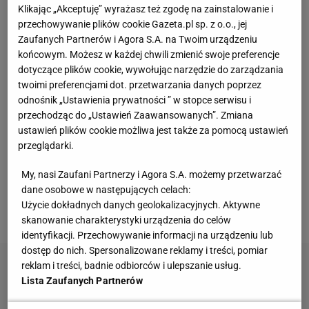
wygrywał już nawet 24 punktami, w całym spotkaniu
Klikając „Akceptuję” wyrażasz też zgodę na zainstalowanie i
prowadził ponad 37 minut. Wydawało się, że
przechowywanie plików cookie Gazeta.pl sp. z o.o., jej
Zaufanych Partnerów i Agora S.A. na Twoim urządzeniu
kontroluje
mecz
. Ale nic bardziej mylnego.
końcowym. Możesz w każdej chwili zmienić swoje preferencje
dotyczące plików cookie, wywołując narzędzie do zarządzania
Śląsk się cieszy, Legia protestuje
twoimi preferencjami dot. przetwarzania danych poprzez
odnośnik „Ustawienia prywatności ” w stopce serwisu i
Zawodnicy
Wojciecha Kamińskiego przeprowadzili w
przechodząc do „Ustawień Zaawansowanych”. Zmiana
ostatnich dziesięciu minutach istny szturm. –
ustawień plików cookie możliwa jest także za pomocą ustawień
przeglądarki.
Brakuje nam piątej kwarty! – krzyczeli kibice, widząc
z jaką pasją Legia dogania Śląsk, ale czując, że
My, nasi Zaufani Partnerzy i Agora S.A. możemy przetwarzać
dane osobowe w następujących celach:
może zabraknąć jej czasu na więcej. Na pięć sekund
Użycie dokładnych danych geolokalizacyjnych. Aktywne
przed ostatnią syreną zbliżyła się na dwa punkty.
skanowanie charakterystyki urządzenia do celów
identyfikacji. Przechowywanie informacji na urządzeniu lub
dostęp do nich. Spersonalizowane reklamy i treści, pomiar
reklam i treści, badnie odbiorców i ulepszanie usług.
Lista Zaufanych Partnerów