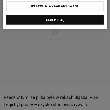
USTAWIENIA ZAAWANSOWANE
AKCEPTUJĘ
Rzecz w tym, że piłka była w rękach Śląska. Plan
Legii był prosty – szybko sfaulować rywala,