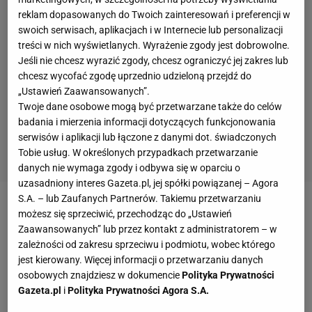
reklam dopasowanych do Twoich zainteresowań i preferencji w
swoich serwisach, aplikacjach i w Internecie lub personalizacji
treści w nich wyświetlanych. Wyrażenie zgody jest dobrowolne.
Jeśli nie chcesz wyrazić zgody, chcesz ograniczyć jej zakres lub
chcesz wycofać zgodę uprzednio udzieloną przejdź do
„Ustawień Zaawansowanych”.
Twoje dane osobowe mogą być przetwarzane także do celów
badania i mierzenia informacji dotyczących funkcjonowania
serwisów i aplikacji lub łączone z danymi dot. świadczonych
Tobie usług. W określonych przypadkach przetwarzanie
danych nie wymaga zgody i odbywa się w oparciu o
uzasadniony interes Gazeta.pl, jej spółki powiązanej – Agora
S.A. – lub Zaufanych Partnerów. Takiemu przetwarzaniu
Zobacz wideo
Legia wciąż w grze o tytuł. Ogień na
możesz się sprzeciwić, przechodząc do „Ustawień
Zaawansowanych” lub przez kontakt z administratorem – w
Bemowie!
zależności od zakresu sprzeciwu i podmiotu, wobec którego
jest kierowany. Więcej informacji o przetwarzaniu danych
Przed czwartą kwartą legioniści przegrywali 15
osobowych znajdziesz w dokumencie
Polityka Prywatności
Gazeta.pl
i
Polityka Prywatności Agora S.A.
punktami. Nie przez przypadek – Śląsk dominował,