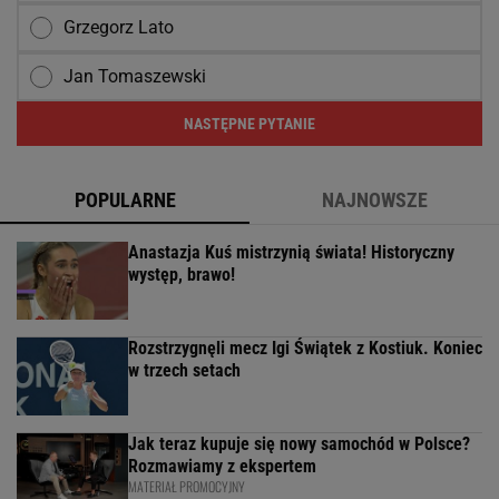
Grzegorz Lato
Jan Tomaszewski
NASTĘPNE PYTANIE
POPULARNE
NAJNOWSZE
Anastazja Kuś mistrzynią świata! Historyczny
występ, brawo!
Rozstrzygnęli mecz Igi Świątek z Kostiuk. Koniec
w trzech setach
Jak teraz kupuje się nowy samochód w Polsce?
Rozmawiamy z ekspertem
MATERIAŁ PROMOCYJNY