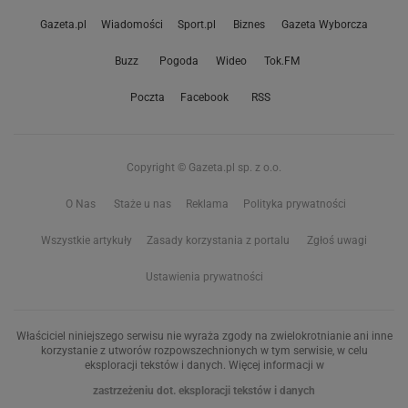
Gazeta.pl
Wiadomości
Sport.pl
Biznes
Gazeta Wyborcza
Buzz
Pogoda
Wideo
Tok.FM
Poczta
Facebook
RSS
Copyright © Gazeta.pl sp. z o.o.
O Nas
Staże u nas
Reklama
Polityka prywatności
Wszystkie artykuły
Zasady korzystania z portalu
Zgłoś uwagi
Ustawienia prywatności
Właściciel niniejszego serwisu nie wyraża zgody na zwielokrotnianie ani inne
korzystanie z utworów rozpowszechnionych w tym serwisie, w celu
eksploracji tekstów i danych. Więcej informacji w
zastrzeżeniu dot. eksploracji tekstów i danych