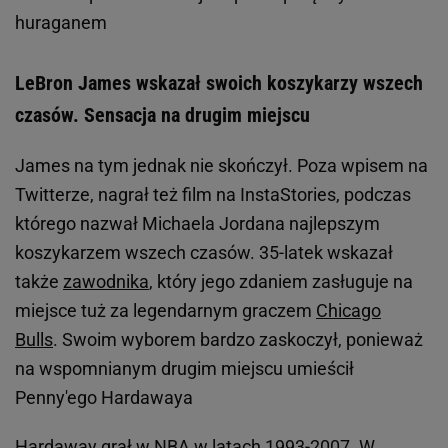
huraganem
LeBron James wskazał swoich koszykarzy wszech
czasów. Sensacja na drugim miejscu
James na tym jednak nie skończył. Poza wpisem na
Twitterze, nagrał też film na InstaStories, podczas
którego nazwał Michaela Jordana najlepszym
koszykarzem wszech czasów. 35-latek wskazał
także
zawodnika
, który jego zdaniem zasługuje na
miejsce tuż za legendarnym graczem
Chicago
Bulls
. Swoim wyborem bardzo zaskoczył, ponieważ
na wspomnianym drugim miejscu umieścił
Penny'ego Hardawaya
Hardaway grał w
NBA
w latach 1993-2007. W