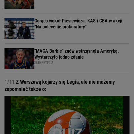
Gorąco wokół Piesiewicza. KAS i CBA w akcji.
"Na polecenie prokuratury"
"MAGA Barbie" znów wstrząsnęła Ameryką.
Wystarczyło jedno zdanie
SUBSKRYPCJA
1/11
Z Warszawą kojarzy się Legia, ale nie możemy
zapomnieć także o: