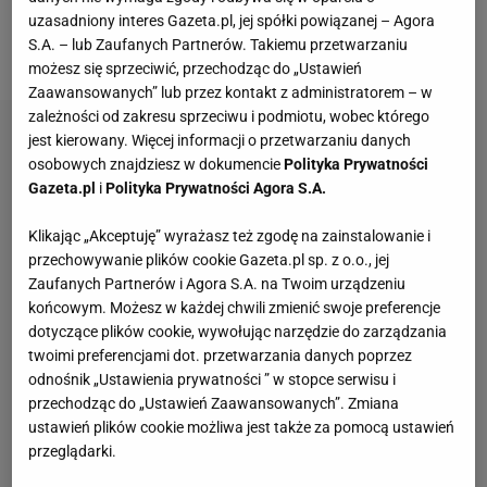
został przywołany w jednym odcinków bijącego
uzasadniony interes Gazeta.pl, jej spółki powiązanej – Agora
S.A. – lub Zaufanych Partnerów. Takiemu przetwarzaniu
rekordy popularności serialu "The Last Dance".
możesz się sprzeciwić, przechodząc do „Ustawień
Zaawansowanych” lub przez kontakt z administratorem – w
zależności od zakresu sprzeciwu i podmiotu, wobec którego
jest kierowany. Więcej informacji o przetwarzaniu danych
osobowych znajdziesz w dokumencie
Polityka Prywatności
Gazeta.pl
i
Polityka Prywatności Agora S.A.
Klikając „Akceptuję” wyrażasz też zgodę na zainstalowanie i
przechowywanie plików cookie Gazeta.pl sp. z o.o., jej
Zaufanych Partnerów i Agora S.A. na Twoim urządzeniu
końcowym. Możesz w każdej chwili zmienić swoje preferencje
dotyczące plików cookie, wywołując narzędzie do zarządzania
twoimi preferencjami dot. przetwarzania danych poprzez
odnośnik „Ustawienia prywatności ” w stopce serwisu i
przechodząc do „Ustawień Zaawansowanych”. Zmiana
ustawień plików cookie możliwa jest także za pomocą ustawień
przeglądarki.