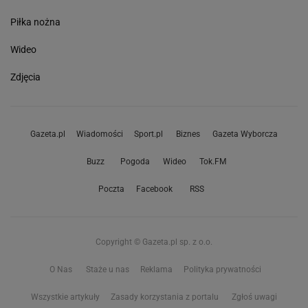
Piłka nożna
Wideo
Zdjęcia
Gazeta.pl
Wiadomości
Sport.pl
Biznes
Gazeta Wyborcza
Buzz
Pogoda
Wideo
Tok.FM
Poczta
Facebook
RSS
Copyright © Gazeta.pl sp. z o.o.
O Nas
Staże u nas
Reklama
Polityka prywatności
Wszystkie artykuły
Zasady korzystania z portalu
Zgłoś uwagi