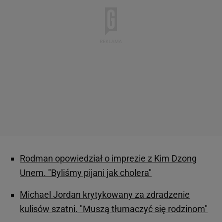
Rodman opowiedział o imprezie z Kim Dzong
Unem. "Byliśmy pijani jak cholera"
Michael Jordan krytykowany za zdradzenie
kulisów szatni. "Muszą tłumaczyć się rodzinom"