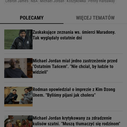
LeBron James
NBA
Michael Jordan
Koszykówka
Penny Hardaway
POLECAMY
WIĘCEJ TEMATÓW
Zaskakujące zeznania ws. śmierci Maradony.
Tak wyglądały ostatnie dni
Michael Jordan miał jedno zastrzeżenie przed
"Ostatnim Tańcem". "Nie chciał, by ludzie to
widzieli"
Rodman opowiedział o imprezie z Kim Dzong
Unem. "Byliśmy pijani jak cholera"
Michael Jordan krytykowany za zdradzenie
kulisów szatni. "Muszą tłumaczyć się rodzinom"