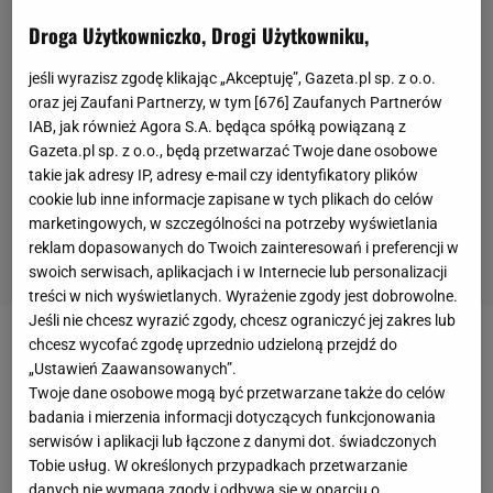
Droga Użytkowniczko, Drogi Użytkowniku,
jeśli wyrazisz zgodę klikając „Akceptuję”, Gazeta.pl sp. z o.o.
oraz jej Zaufani Partnerzy, w tym [
676
] Zaufanych Partnerów
IAB, jak również Agora S.A. będąca spółką powiązaną z
Gazeta.pl sp. z o.o., będą przetwarzać Twoje dane osobowe
takie jak adresy IP, adresy e-mail czy identyfikatory plików
cookie lub inne informacje zapisane w tych plikach do celów
marketingowych, w szczególności na potrzeby wyświetlania
reklam dopasowanych do Twoich zainteresowań i preferencji w
swoich serwisach, aplikacjach i w Internecie lub personalizacji
treści w nich wyświetlanych. Wyrażenie zgody jest dobrowolne.
Jeśli nie chcesz wyrazić zgody, chcesz ograniczyć jej zakres lub
chcesz wycofać zgodę uprzednio udzieloną przejdź do
- Płakałem tego dnia. Miałem 9 lat. Po prostu nie
„Ustawień Zaawansowanych”.
mogłem w to uwierzyć - napisał na Twitterze
LeBron
Twoje dane osobowe mogą być przetwarzane także do celów
James
. Zawodnik
Los Angeles Lakers
opisał w ten
badania i mierzenia informacji dotyczących funkcjonowania
serwisów i aplikacji lub łączone z danymi dot. świadczonych
sposób moment, w którym dowiedział się, że
Tobie usług. W określonych przypadkach przetwarzanie
Michael Jordan
kończy karierę. Moment, który
danych nie wymaga zgody i odbywa się w oparciu o