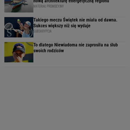
nową architekturę energetyczną regionu
MATERIAŁ PROMOCYJNY
Takiego meczu Świątek nie miała od dawna.
Sukces większy niż się wydaje
SUBSKRYPCJA
To dlatego Niewiadoma nie zaprosiła na ślub
swoich rodziców