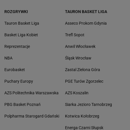
ROZGRYWKI
TAURON BASKET LIGA
Tauron Basket Liga
Asseco Prokom Gdynia
Basket Liga Kobiet
Trefl Sopot
Reprezentacje
Anwil Włocławek
NBA
Śląsk Wrocław
Eurobasket
Zastal Zielona Góra
Puchary Europy
PGE Turów Zgorzelec
AZS Politechnika Warszawska
AZS Koszalin
PBG Basket Poznań
Siarka Jezioro Tarnobrzeg
Polpharma Starogard Gdański
Kotwica Kołobrzeg
Energa Czarni Słupsk