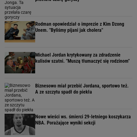
Rodman opowiedział o imprezie z Kim Dzong
Unem. "Byliśmy pijani jak cholera"
Michael Jordan krytykowany za zdradzenie
kulisów szatni. "Muszą tłumaczyć się rodzinom"
Biznesowo miał przebić Jordana, sportowo też.
A ze szczytu spadł do piekła
Nowe wieści ws. śmierci 29-letniego koszykarza
NBA. Porażające wyniki sekcji