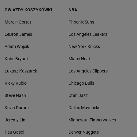
GWIAZDY KOSZYKÓWKI
NBA
Marcin Gortat
Phoenix Suns
LeBron James
Los Angeles Leakers
Adam Wójcik
New York Knicks
Kobe Bryant
Miami Heat
Łukasz Koszarek
Los Angeles Clippers
Ricky Rubio
Chicago Bulls
Steve Nash
Utah Jazz
Kevin Durant
Dallas Mavericks
Jeremy Lin
Minnesota Timberwolves
Pau Gasol
Denver Nuggets