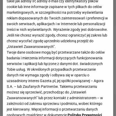
takie jak adresy IP, adresy e-mail czy identyfikatory plików
cookie lub inne informacje zapisane w tych plikach do celów
marketingowych, w szczególności na potrzeby wyświetlania
reklam dopasowanych do Twoich zainteresowań i preferencji w
swoich serwisach, aplikacjach i w Internecie lub personalizacji
treści w nich wyświetlanych. Wyrażenie zgody jest dobrowolne.
Jeśli nie chcesz wyrazić zgody, chcesz ograniczyć jej zakres lub
Pod koniec stycznia doszło do katastrofy
chcesz wycofać zgodę uprzednio udzieloną przejdź do
helikoptera, w której zginęło dziewięć osób, w tym
„Ustawień Zaawansowanych”.
m.in.
Kobe Bryant
i jego 13-letnia córka.
Tuż po tej
Twoje dane osobowe mogą być przetwarzane także do celów
badania i mierzenia informacji dotyczących funkcjonowania
tragicznej sytuacji na miejscu zdarzenia pojawiło się
serwisów i aplikacji lub łączone z danymi dot. świadczonych
ośmiu policjantów
, którzy zostali nakryci na tym, że
Tobie usług. W określonych przypadkach przetwarzanie
posiadali na telefonach zdjęcia z miejsca katastrofy,
danych nie wymaga zgody i odbywa się w oparciu o
uzasadniony interes Gazeta.pl, jej spółki powiązanej – Agora
choć nie byli do tego upoważnieni.
S.A. – lub Zaufanych Partnerów. Takiemu przetwarzaniu
możesz się sprzeciwić, przechodząc do „Ustawień
Zaawansowanych” lub przez kontakt z administratorem – w
zależności od zakresu sprzeciwu i podmiotu, wobec którego
jest kierowany. Więcej informacji o przetwarzaniu danych
osobowych znajdziesz w dokumencie
Polityka Prywatności