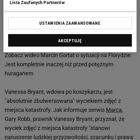
Lista Zaufanych Partnerów
USTAWIENIA ZAAWANSOWANE
AKCEPTUJĘ
Zobacz wideo
Marcin Gortat o sytuacji na Florydzie:
Jest kompletnie inaczej niż przed potężnym
huraganem
Vanessa Bryant, wdowa po koszykarzu, jest
"absolutnie zbulwersowana" wyciekiem zdjęć z
miejsca katastrofy. Jak informuje serwis
Marca
,
Gary Robb, prawnik Vanessy Bryant, przyznał, że
wyciek zdjęć z miejsca katastrofy "stanowi
naruszenie ludzkiej przyzwoitości, szacunku i prawa