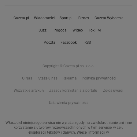
Gazeta.pl
Wiadomości
Sport.pl
Biznes
Gazeta Wyborcza
Buzz
Pogoda
Wideo
Tok.FM
Poczta
Facebook
RSS
Copyright © Gazeta.pl sp. z o.o.
O Nas
Staże u nas
Reklama
Polityka prywatności
Wszystkie artykuły
Zasady korzystania z portalu
Zgłoś uwagi
Ustawienia prywatności
Właściciel niniejszego serwisu nie wyraża zgody na zwielokrotnianie ani inne
korzystanie z utworów rozpowszechnionych w tym serwisie, w celu
eksploracji tekstów i danych. Więcej informacji w