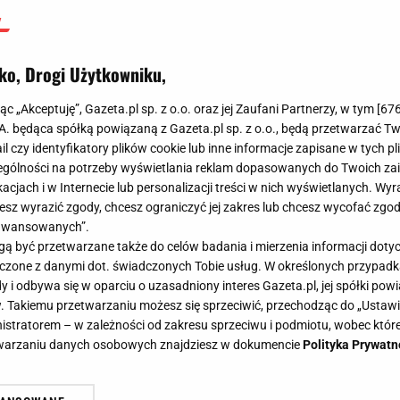
ko, Drogi Użytkowniku,
jąc „Akceptuję”, Gazeta.pl sp. z o.o. oraz jej Zaufani Partnerzy, w tym [
67
.A. będąca spółką powiązaną z Gazeta.pl sp. z o.o., będą przetwarzać T
ail czy identyfikatory plików cookie lub inne informacje zapisane w tych p
gólności na potrzeby wyświetlania reklam dopasowanych do Twoich zain
acjach i w Internecie lub personalizacji treści w nich wyświetlanych. Wyr
cesz wyrazić zgody, chcesz ograniczyć jej zakres lub chcesz wycofać zgo
aawansowanych”.
 być przetwarzane także do celów badania i mierzenia informacji dot
 łączone z danymi dot. świadczonych Tobie usług. W określonych przypad
i odbywa się w oparciu o uzasadniony interes Gazeta.pl, jej spółki powi
. Takiemu przetwarzaniu możesz się sprzeciwić, przechodząc do „Ust
nistratorem – w zależności od zakresu sprzeciwu i podmiotu, wobec które
etwarzaniu danych osobowych znajdziesz w dokumencie
Polityka Prywatn