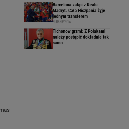
Barcelona zakpi z Realu
Madryt. Cała Hiszpania żyje
jednym transferem
SUBSKRYPCJA
Tichonow grzmi: Z Polakami
należy postąpić dokładnie tak
samo
homas