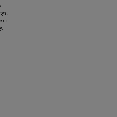
5
tys.
ie mi
y,