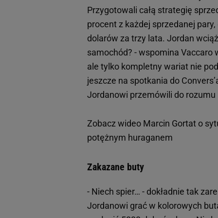
Przygotowali całą strategię sprze
procent z każdej sprzedanej pary
dolarów za trzy lata. Jordan wcią
samochód? - wspomina Vaccaro w k
ale tylko kompletny wariat nie p
jeszcze na spotkania do Convers’a 
Jordanowi przemówili do rozumu r
Zobacz wideo
Marcin Gortat o syt
potężnym huraganem
Zakazane buty
- Niech spier… - dokładnie tak za
Jordanowi grać w kolorowych but