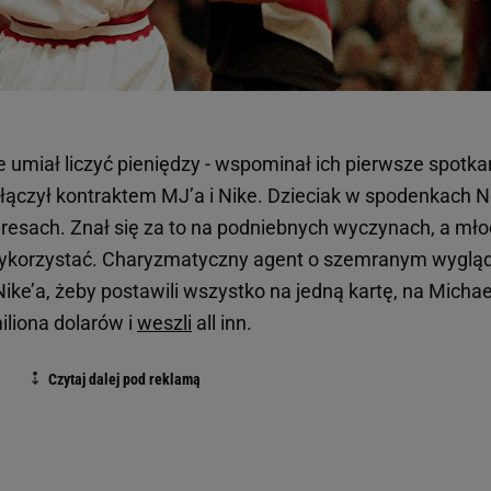
ie umiał liczyć pieniędzy - wspominał ich pierwsze spotka
ołączył kontraktem MJ’a i Nike. Dzieciak w spodenkach N
teresach. Znał się za to na podniebnych wyczynach, a mł
wykorzystać. Charyzmatyczny agent o szemranym wygląd
ke’a, żeby postawili wszystko na jedną kartę, na Michae
iliona dolarów i
weszli
all inn.