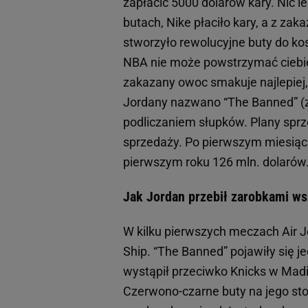
zapłacić 5000 dolarów kary. Nic le
butach, Nike płaciło kary, a z z
stworzyło rewolucyjne buty do kos
NBA nie może powstrzymać ciebie.
zakazany owoc smakuje najlepiej, 
Jordany nazwano “The Banned” (z
podliczaniem słupków. Plany spr
sprzedaży. Po pierwszym miesiącu
pierwszym roku 126 mln. dolarów
Jak Jordan przebił zarobkami w
W kilku pierwszych meczach Air J
Ship. “The Banned” pojawiły się j
wystąpił przeciwko Knicks w Mad
Czerwono-czarne buty na jego sto