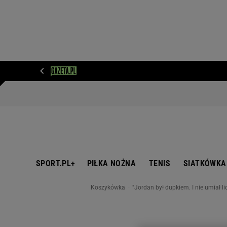
WIADOMOŚCI
NEXT
SPORT
PLOTEK
D
SPORT.PL+
PIŁKA NOŻNA
TENIS
SIATKÓWKA
Koszykówka
"Jordan był dupkiem. I nie umiał li