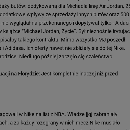
daży butów: dedykowaną dla Michaela linię Air Jordan, 2
, dodatkowe wpływy ze sprzedaży innych butów oraz 500 
ż nie wyglądał na przekonanego i dopytywał tylko - A dac
siążce “Michael Jordan, Życie”. Był nieznośnie irytując
odpisałby takiego kontraktu. Mimo wszystko MJ poszedł
i Adidasa. Ich oferty nawet nie zbliżały się do tej Nike.
odzice. Niedługo później zaczęło się szaleństwo.
uacji na Florydzie: Jest kompletnie inaczej niż przed
reagowali w Nike na list z NBA. Władze
ligi
zabraniały
ach, a za każdy rozegrany w nich mecz Nike musiało