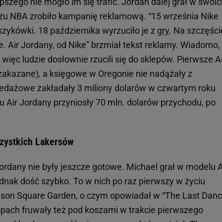
pszego nie mogło im się trafić. Jordan dalej grał w swoi
akazu NBA zrobiło kampanię reklamową. “15 września Nike
zykówki. 18 października wyrzuciło je z
gry
. Na szczęści
 Air Jordany, od Nike” brzmiał tekst reklamy. Wiadomo,
więc ludzie dosłownie rzucili się do sklepów. Pierwsze A
akazane), a księgowe w Oregonie nie nadążały z
zedażowe zakładały 3 miliony dolarów w czwartym roku
 Air Jordany przyniosły 70 mln. dolarów przychodu, po
.
szystkich Lakersów
ordany nie były jeszcze gotowe. Michael grał w modelu A
ednak dość szybko. To w nich po raz pierwszy w życiu
ison Square Garden, o czym opowiadał w “The Last Danc
pach fruwały też pod koszami w trakcie pierwszego