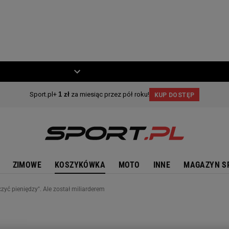
ZIECKO
MOTO
ZIMOWE
KOSZYKÓWKA
MOTO
INNE
MAGAZYN S
czyć pieniędzy". Ale został miliarderem