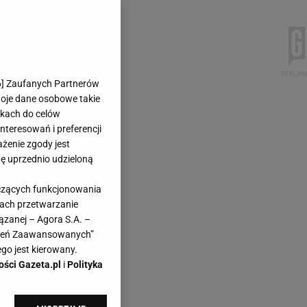
6
] Zaufanych Partnerów
woje dane osobowe takie
likach do celów
teresowań i preferencji
ażenie zgody jest
dę uprzednio udzieloną
yczących funkcjonowania
kach przetwarzanie
ązanej – Agora S.A. –
awień Zaawansowanych”
go jest kierowany.
ości Gazeta.pl
i
Polityka