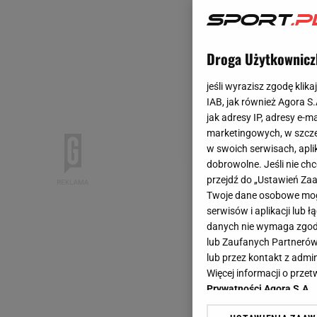
Droga Użytkownicz
jeśli wyrazisz zgodę klika
IAB, jak również Agora S
jak adresy IP, adresy e-m
marketingowych, w szcze
w swoich serwisach, aplik
dobrowolne. Jeśli nie ch
przejdź do „Ustawień Z
Twoje dane osobowe mogą
serwisów i aplikacji lub
danych nie wymaga zgody 
lub Zaufanych Partnerów
lub przez kontakt z admi
Więcej informacji o prz
Prywatności Agora S.A.