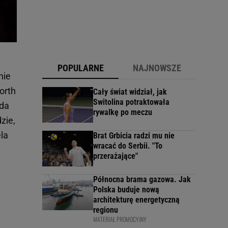
POPULARNE
NAJNOWSZE
nie
orth
Cały świat widział, jak
Switolina potraktowała
oda
rywalkę po meczu
zie,
la
Brat Grbicia radzi mu nie
wracać do Serbii. "To
przerażające"
Północna brama gazowa. Jak
Polska buduje nową
architekturę energetyczną
regionu
MATERIAŁ PROMOCYJNY