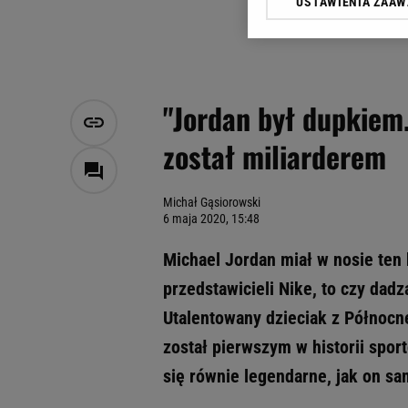
USTAWIENIA ZAA
Klikając „Akceptuję” wyra
Zaufanych Partnerów i A
dotyczące plików cookie,
odnośnik „Ustawienia pr
plików cookie możliwa je
"Jordan był dupkiem. 
My, nasi Zaufani Partne
został miliarderem
Użycie dokładnych danych
Przechowywanie informacji
badnie odbiorców i uleps
Michał Gąsiorowski
6 maja 2020, 15:48
Michael Jordan miał w nosie ten 
przedstawicieli Nike, to czy dad
Utalentowany dzieciak z Północne
został pierwszym w historii spor
się równie legendarne, jak on sa