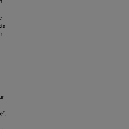
ch
e
 że
ir
ir
e”.