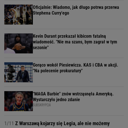
Oficjalnie: Wiadomo, jak długo potrwa przerwa
Stephena Curry'ego
Kevin Durant przekazał kibicom fatalną
wiadomość. "Nie ma szans, bym zagrał w tym
sezonie"
Gorąco wokół Piesiewicza. KAS i CBA w akcji.
"Na polecenie prokuratury"
"MAGA Barbie" znów wstrząsnęła Ameryką.
Wystarczyło jedno zdanie
SUBSKRYPCJA
1/11
Z Warszawą kojarzy się Legia, ale nie możemy