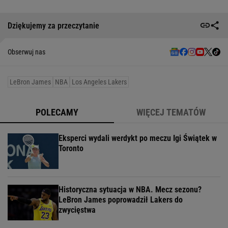
Dziękujemy za przeczytanie
Obserwuj nas
LeBron James
NBA
Los Angeles Lakers
POLECAMY
WIĘCEJ TEMATÓW
Eksperci wydali werdykt po meczu Igi Świątek w
Toronto
Historyczna sytuacja w NBA. Mecz sezonu?
LeBron James poprowadził Lakers do
zwycięstwa