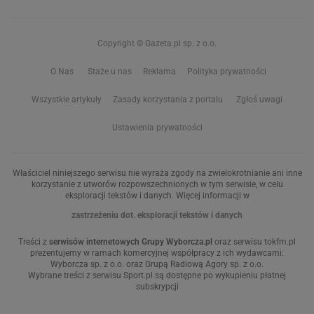
Copyright © Gazeta.pl sp. z o.o.
O Nas
Staże u nas
Reklama
Polityka prywatności
Wszystkie artykuły
Zasady korzystania z portalu
Zgłoś uwagi
Ustawienia prywatności
Właściciel niniejszego serwisu nie wyraża zgody na zwielokrotnianie ani inne
korzystanie z utworów rozpowszechnionych w tym serwisie, w celu
eksploracji tekstów i danych. Więcej informacji w
zastrzeżeniu dot. eksploracji tekstów i danych
Treści z
serwisów internetowych Grupy Wyborcza.pl
oraz serwisu tokfm.pl
prezentujemy w ramach komercyjnej współpracy z ich wydawcami:
Wyborcza sp. z o.o. oraz Grupą Radiową Agory sp. z o.o.
Wybrane treści z serwisu Sport.pl są dostępne po wykupieniu płatnej
subskrypcji