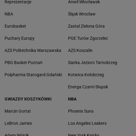
Reprezentacje
Anwil Włocławek
NBA
Śląsk Wrocław
Eurobasket
Zastal Zielona Góra
Puchary Europy
PGE Turów Zgorzelec
AZS Politechnika Warszawska
AZS Koszalin
PBG Basket Poznań
Siarka Jezioro Tarnobrzeg
Polpharma Starogard Gdański
Kotwica Kołobrzeg
Energa Czarni Słupsk
GWIAZDY KOSZYKÓWKI
NBA
Marcin Gortat
Phoenix Suns
LeBron James
Los Angeles Leakers
Adam Wójcik
New York Knicks