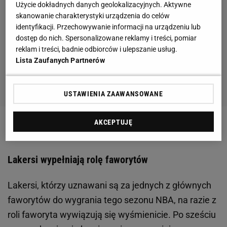
Użycie dokładnych danych geolokalizacyjnych. Aktywne
skanowanie charakterystyki urządzenia do celów
identyfikacji. Przechowywanie informacji na urządzeniu lub
dostęp do nich. Spersonalizowane reklamy i treści, pomiar
reklam i treści, badnie odbiorców i ulepszanie usług.
Lista Zaufanych Partnerów
USTAWIENIA ZAAWANSOWANE
AKCEPTUJĘ
Zobacz wideo
Lakersi wypełniają rolę faworytów
Lakersi, którzy uznawani są za jednych z głównych
faworytów do wygrania tego sezonu NBA, na razie z
roli faworyta wywiązują się wyśmienicie. Po sześciu