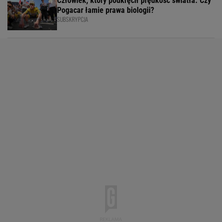
Człowiek, który podkręcił prędkość światła. Czy
Pogacar łamie prawa biologii?
SUBSKRYPCJA