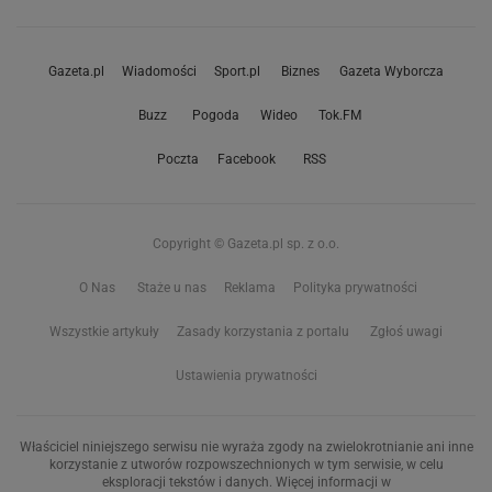
Gazeta.pl
Wiadomości
Sport.pl
Biznes
Gazeta Wyborcza
Buzz
Pogoda
Wideo
Tok.FM
Poczta
Facebook
RSS
Copyright © Gazeta.pl sp. z o.o.
O Nas
Staże u nas
Reklama
Polityka prywatności
Wszystkie artykuły
Zasady korzystania z portalu
Zgłoś uwagi
Ustawienia prywatności
Właściciel niniejszego serwisu nie wyraża zgody na zwielokrotnianie ani inne
korzystanie z utworów rozpowszechnionych w tym serwisie, w celu
eksploracji tekstów i danych. Więcej informacji w