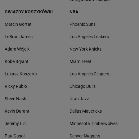
GWIAZDY KOSZYKÓWKI
NBA
Marcin Gortat
Phoenix Suns
LeBron James
Los Angeles Leakers
Adam Wójcik
New York Knicks
Kobe Bryant
Miami Heat
Łukasz Koszarek
Los Angeles Clippers
Ricky Rubio
Chicago Bulls
Steve Nash
Utah Jazz
Kevin Durant
Dallas Mavericks
Jeremy Lin
Minnesota Timberwolves
Pau Gasol
Denver Nuggets