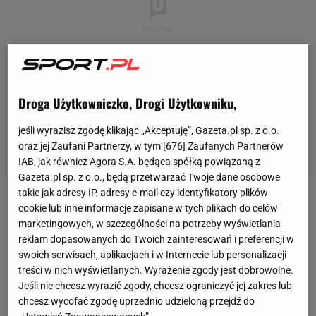
Droga Użytkowniczko, Drogi Użytkowniku,
jeśli wyrazisz zgodę klikając „Akceptuję”, Gazeta.pl sp. z o.o.
oraz jej Zaufani Partnerzy, w tym [
676
] Zaufanych Partnerów
IAB, jak również Agora S.A. będąca spółką powiązaną z
Gazeta.pl sp. z o.o., będą przetwarzać Twoje dane osobowe
takie jak adresy IP, adresy e-mail czy identyfikatory plików
Zobacz wideo
cookie lub inne informacje zapisane w tych plikach do celów
marketingowych, w szczególności na potrzeby wyświetlania
reklam dopasowanych do Twoich zainteresowań i preferencji w
Gwiazda ligi NCAA straciła buta i skręciła kolano.
swoich serwisach, aplikacjach i w Internecie lub personalizacji
Niecodzienna kontuzja Ziona Williamsona
treści w nich wyświetlanych. Wyrażenie zgody jest dobrowolne.
Jeśli nie chcesz wyrazić zgody, chcesz ograniczyć jej zakres lub
chcesz wycofać zgodę uprzednio udzieloną przejdź do
W środowym meczu koszykarskiej ligi akademickiej