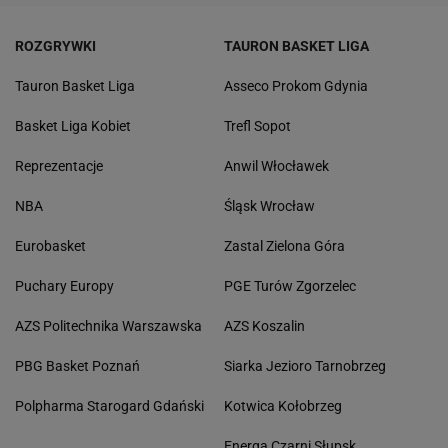
ROZGRYWKI
TAURON BASKET LIGA
Tauron Basket Liga
Asseco Prokom Gdynia
Basket Liga Kobiet
Trefl Sopot
Reprezentacje
Anwil Włocławek
NBA
Śląsk Wrocław
Eurobasket
Zastal Zielona Góra
Puchary Europy
PGE Turów Zgorzelec
AZS Politechnika Warszawska
AZS Koszalin
PBG Basket Poznań
Siarka Jezioro Tarnobrzeg
Polpharma Starogard Gdański
Kotwica Kołobrzeg
Energa Czarni Słupsk