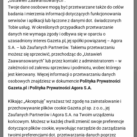
„Ustawień Zaawansowanych”.
NCAA (National Collegiate Athletic Association) Zion
Twoje dane osobowe mogą być przetwarzane także do celów
Williamson nabawił się poważnej kontuzji. Zawodnik
badania i mierzenia informacji dotyczących funkcjonowania
serwisów i aplikacji lub łączone z danymi dot. świadczonych
Duke Blue Devils doznał skręcenia stawu
Tobie usług. W określonych przypadkach przetwarzanie
kolanowego. W spotkaniu na szczycie, między Duke
danych nie wymaga zgody i odbywa się w oparciu o
a North Carolina Tar Heels, 18-latek miał
uzasadniony interes Gazeta.pl, jej spółki powiązanej – Agora
S.A. – lub Zaufanych Partnerów. Takiemu przetwarzaniu
poprowadzić swoich kolegów do zwycięstwa z
możesz się sprzeciwić, przechodząc do „Ustawień
drużyną, w której przed laty grał
Michael Jordan
.
Zaawansowanych” lub przez kontakt z administratorem – w
zależności od zakresu sprzeciwu i podmiotu, wobec którego
jest kierowany. Więcej informacji o przetwarzaniu danych
osobowych znajdziesz w dokumencie
Polityka Prywatności
Gazeta.pl
i
Polityka Prywatności Agora S.A.
Klikając „Akceptuję” wyrażasz też zgodę na zainstalowanie i
przechowywanie plików cookie Gazeta.pl sp. z o.o., jej
Zaufanych Partnerów i Agora S.A. na Twoim urządzeniu
końcowym. Możesz w każdej chwili zmienić swoje preferencje
dotyczące plików cookie, wywołując narzędzie do zarządzania
twoimi preferencjami dot. przetwarzania danych poprzez