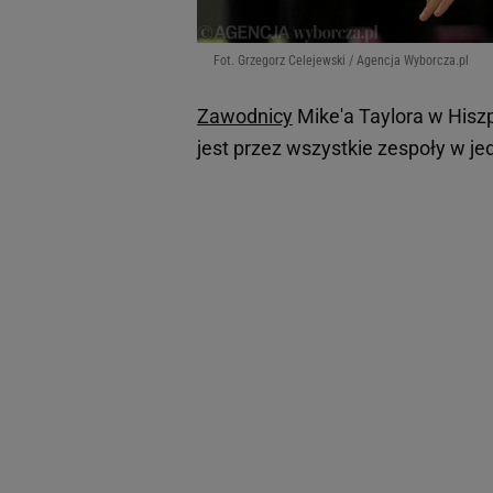
Fot. Grzegorz Celejewski / Agencja Wyborcza.pl
Zawodnicy
Mike'a Taylora w Hiszp
jest przez wszystkie zespoły w j