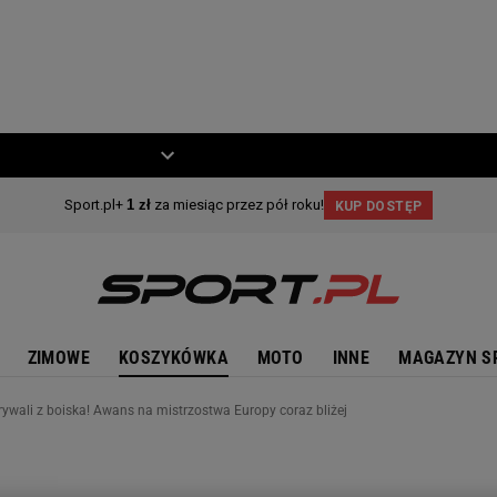
ZIECKO
MOTO
ZIMOWE
KOSZYKÓWKA
MOTO
INNE
MAGAZYN S
 rywali z boiska! Awans na mistrzostwa Europy coraz bliżej