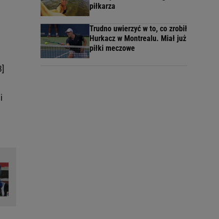
piłkarza
Trudno uwierzyć w to, co zrobił
Hurkacz w Montrealu. Miał już
piłki meczowe
3]
i