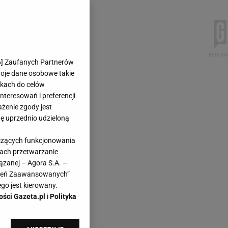
6
] Zaufanych Partnerów
woje dane osobowe takie
likach do celów
teresowań i preferencji
ażenie zgody jest
dę uprzednio udzieloną
yczących funkcjonowania
kach przetwarzanie
ązanej – Agora S.A. –
awień Zaawansowanych”
go jest kierowany.
ości Gazeta.pl
i
Polityka