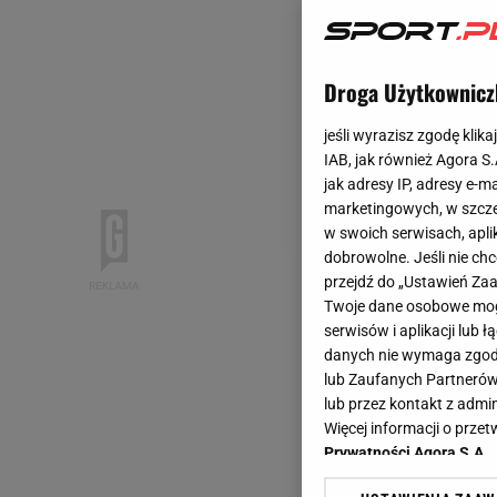
Droga Użytkownicz
jeśli wyrazisz zgodę klika
IAB, jak również Agora S
jak adresy IP, adresy e-m
marketingowych, w szcze
w swoich serwisach, aplik
dobrowolne. Jeśli nie ch
przejdź do „Ustawień Z
Twoje dane osobowe mogą
serwisów i aplikacji lub
danych nie wymaga zgody 
lub Zaufanych Partnerów
lub przez kontakt z admi
Więcej informacji o prz
Prywatności Agora S.A.