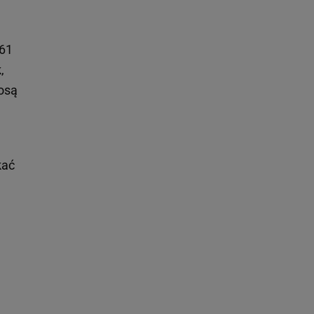
:61
,
iosą
kać