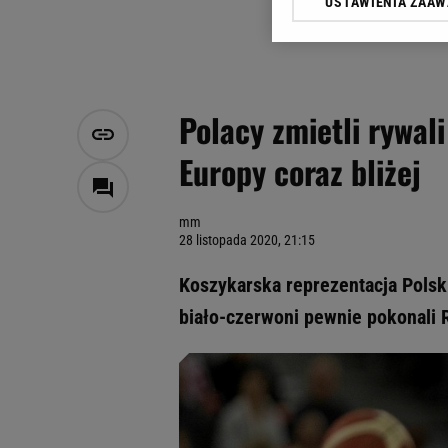
USTAWIENIA ZAA
Klikając „Akceptuję” wyra
Zaufanych Partnerów i A
dotyczące plików cookie,
odnośnik „Ustawienia pr
plików cookie możliwa je
Polacy zmietli rywal
My, nasi Zaufani Partne
Europy coraz bliżej
Użycie dokładnych danych
Przechowywanie informacji
badnie odbiorców i uleps
mm
28 listopada 2020, 21:15
Koszykarska reprezentacja Polski
biało-czerwoni pewnie pokonali 