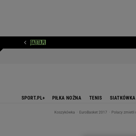
WIADOMOŚCI
NEXT
SPORT
PLOTEK
D
SPORT.PL+
PIŁKA NOŻNA
TENIS
SIATKÓWKA
Koszykówka
EuroBasket 2017
Polacy zmietli