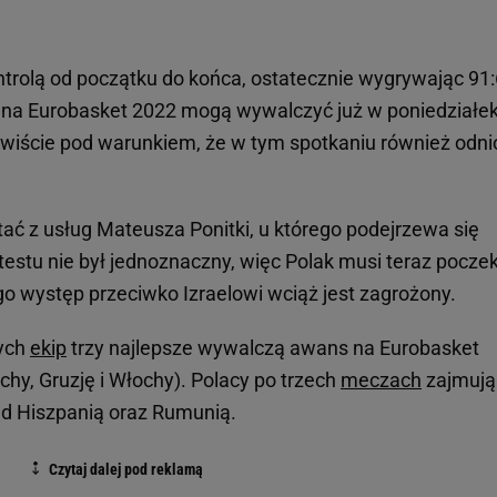
trolą od początku do końca, ostatecznie wygrywając 91
ns na Eurobasket 2022 mogą wywalczyć już w poniedziałek
zywiście pod warunkiem, że w tym spotkaniu również odn
ać z usług Mateusza Ponitki, u którego podejrzewa się
estu nie był jednoznaczny, więc Polak musi teraz pocze
go występ przeciwko Izraelowi wciąż jest zagrożony.
wych
ekip
trzy najlepsze wywalczą awans na Eurobasket
hy, Gruzję i Włochy). Polacy po trzech
meczach
zajmują
zed Hiszpanią oraz Rumunią.