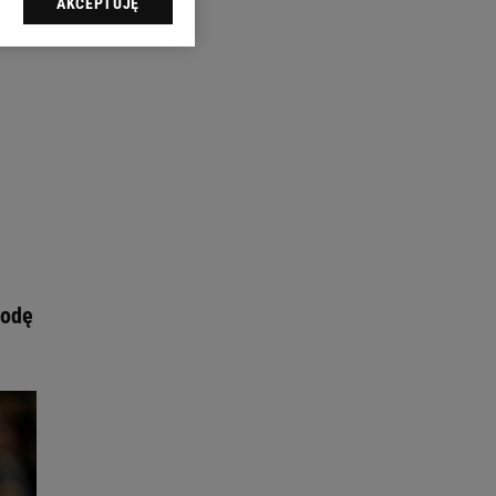
AKCEPTUJĘ
l sp. z o.o., jej
ić swoje preferencje
arzania danych poprzez
ych”. Zmiana ustawień
ach:
 celów identyfikacji.
omiar reklam i treści,
rodę