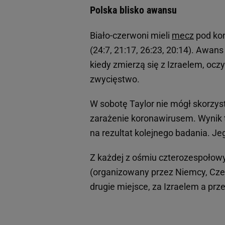
Polska blisko awansu
Biało-czerwoni mieli
mecz
pod kon
(24:7, 21:17, 26:23, 20:14). Awa
kiedy zmierzą się z Izraelem, oc
zwycięstwo.
W sobotę Taylor nie mógł skorzyst
zarażenie koronawirusem. Wynik t
na rezultat kolejnego badania. Je
Z każdej z ośmiu czterozespoło
(organizowany przez Niemcy, Czec
drugie miejsce, za Izraelem a pr