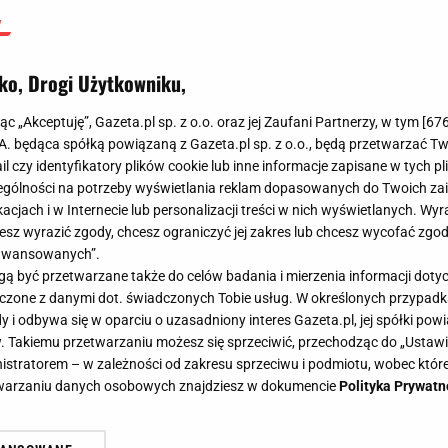
ko, Drogi Użytkowniku,
jąc „Akceptuję”, Gazeta.pl sp. z o.o. oraz jej Zaufani Partnerzy, w tym [
67
.A. będąca spółką powiązaną z Gazeta.pl sp. z o.o., będą przetwarzać T
ail czy identyfikatory plików cookie lub inne informacje zapisane w tych p
gólności na potrzeby wyświetlania reklam dopasowanych do Twoich zain
acjach i w Internecie lub personalizacji treści w nich wyświetlanych. Wyr
cesz wyrazić zgody, chcesz ograniczyć jej zakres lub chcesz wycofać zgo
aawansowanych”.
 być przetwarzane także do celów badania i mierzenia informacji dot
 łączone z danymi dot. świadczonych Tobie usług. W określonych przypad
i odbywa się w oparciu o uzasadniony interes Gazeta.pl, jej spółki powi
. Takiemu przetwarzaniu możesz się sprzeciwić, przechodząc do „Ust
nistratorem – w zależności od zakresu sprzeciwu i podmiotu, wobec które
etwarzaniu danych osobowych znajdziesz w dokumencie
Polityka Prywatn