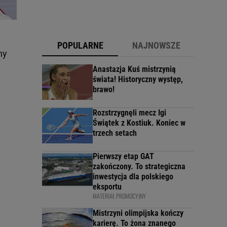
POPULARNE
NAJNOWSZE
ny
Anastazja Kuś mistrzynią
świata! Historyczny występ,
brawo!
Rozstrzygnęli mecz Igi
Świątek z Kostiuk. Koniec w
trzech setach
Pierwszy etap GAT
zakończony. To strategiczna
inwestycja dla polskiego
eksportu
MATERIAŁ PROMOCYJNY
Mistrzyni olimpijska kończy
karierę. To żona znanego