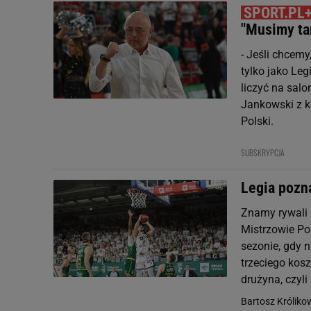
"Musimy ta
- Jeśli chcemy
tylko jako Leg
liczyć na sal
Jankowski z ko
Polski.
SUBSKRYPCJA
Legia pozna
Znamy rywali 
Mistrzowie Pol
sezonie, gdy n
trzeciego kos
drużyna, czyli 
Bartosz Króliko