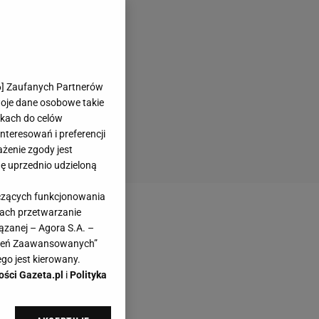
6
] Zaufanych Partnerów
woje dane osobowe takie
likach do celów
teresowań i preferencji
ażenie zgody jest
dę uprzednio udzieloną
yczących funkcjonowania
kach przetwarzanie
ązanej – Agora S.A. –
awień Zaawansowanych”
go jest kierowany.
ości Gazeta.pl
i
Polityka