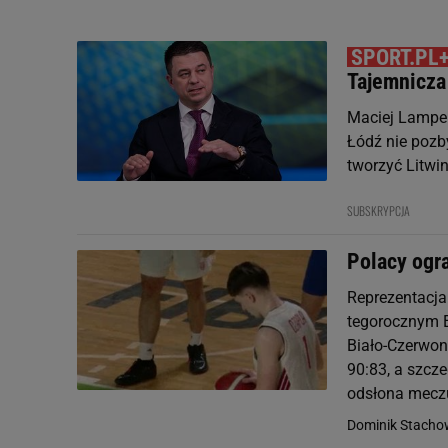
Tajemnicza 
Maciej Lampe 
Łódź nie pozb
tworzyć Litwin
SUBSKRYPCJA
Polacy ogr
Reprezentacja 
tegorocznym E
Biało-Czerwon
90:83, a szcze
odsłona meczu
Dominik Stacho