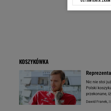
USTAWIENIA ZAA
Klikając „Akceptuję” wyra
Zaufanych Partnerów i A
dotyczące plików cookie,
odnośnik „Ustawienia pr
plików cookie możliwa je
My, nasi Zaufani Partne
Użycie dokładnych danych
Przechowywanie informacji
badnie odbiorców i uleps
KOSZYKÓWKA
Reprezentan
Nic nie stoi j
Polski koszyk
przekonane, iż
20
Dawid Franek,