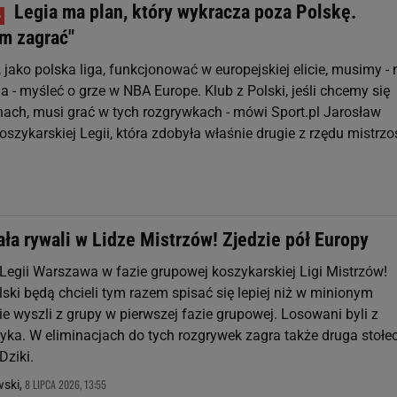
Legia ma plan, który wykracza poza Polskę.
m zagrać"
, jako polska liga, funkcjonować w europejskiej elicie, musimy - 
ia - myśleć o grze w NBA Europe. Klub z Polski, jeśli chcemy się
onach, musi grać w tych rozgrywkach - mówi Sport.pl Jarosław
szykarskiej Legii, która zdobyła właśnie drugie z rzędu mistrz
ła rywali w Lidze Mistrzów! Zjedzie pół Europy
Legii Warszawa w fazie grupowej koszykarskiej Ligi Mistrzów!
ski będą chcieli tym razem spisać się lepiej niż w minionym
ie wyszli z grupy w pierwszej fazie grupowej. Losowani byli z
zyka. W eliminacjach do tych rozgrywek zagra także druga stołe
Dziki.
8 LIPCA 2026, 13:55
wski,