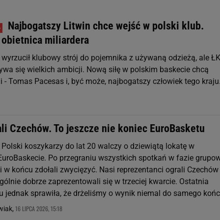
Najbogatszy Litwin chce wejść w polski klub.
obietnica miliardera
wyrzucił klubowy strój do pojemnika z używaną odzieżą, ale Ł
ywa się wielkich ambicji. Nową siłę w polskim baskecie chcą
i - Tomas Pacesas i, być może, najbogatszy człowiek tego kraju
ali Czechów. To jeszcze nie koniec EuroBasketu
Polski koszykarzy do lat 20 walczy o dziewiątą lokatę w
uroBaskecie. Po przegraniu wszystkich spotkań w fazie grupow
i w końcu zdołali zwycięzyć. Nasi reprezentanci ograli Czechów
gólnie dobrze zaprezentowali się w trzeciej kwarcie. Ostatnia
 jednak sprawiła, że drżeliśmy o wynik niemal do samego końc
16 LIPCA 2026, 15:18
wiak,