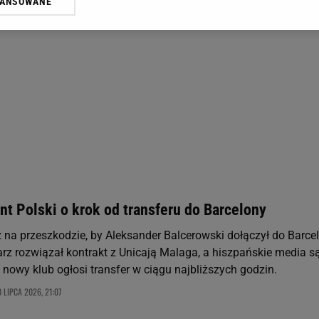
WANSOWANE
żasz też zgodę na zainstalowanie i przechowywanie plików cookie Gazeta.p
gora S.A. na Twoim urządzeniu końcowym. Możesz w każdej chwili zmien
 wywołując narzędzie do zarządzania twoimi preferencjami dot. przetw
ywatności ” w stopce serwisu i przechodząc do „Ustawień Zaawansowan
st także za pomocą ustawień przeglądarki.
rzy i Agora S.A. możemy przetwarzać dane osobowe w następujących cel
 geolokalizacyjnych. Aktywne skanowanie charakterystyki urządzenia do
 na urządzeniu lub dostęp do nich. Spersonalizowane reklamy i treści, p
zanie usług.
Lista Zaufanych Partnerów
t Polski o krok od transferu do Barcelony
uż na przeszkodzie, by Aleksander Balcerowski dołączył do Barce
arz rozwiązał kontrakt z Unicają Malaga, a hiszpańskie media s
 nowy klub ogłosi transfer w ciągu najbliższych godzin.
 LIPCA 2026, 21:07