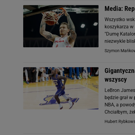
Media: Repr
Wszystko wska
koszykarza w 
"Dumę Katalon
niezwykle blisk
Szymon Mańkow
Gigantyczn
wszyscy
LeBron James r
będzie grał w 
NBA, a powody
Chciałbym, że
Hubert Rybkows