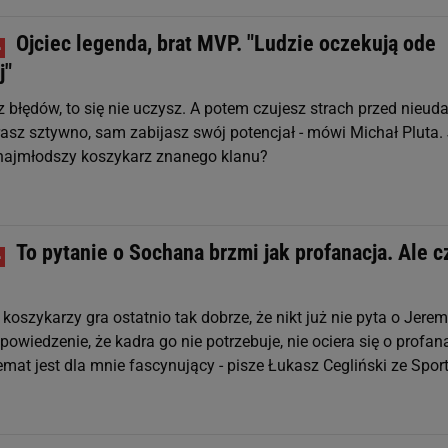
Ojciec legenda, brat MVP. "Ludzie oczekują ode
j"
sz błędów, to się nie uczysz. A potem czujesz strach przed nieu
rasz sztywno, sam zabijasz swój potencjał - mówi Michał Pluta.
najmłodszy koszykarz znanego klanu?
To pytanie o Sochana brzmi jak profanacja. Ale c
koszykarzy gra ostatnio tak dobrze, że nikt już nie pyta o Jere
owiedzenie, że kadra go nie potrzebuje, nie ociera się o profan
emat jest dla mnie fascynujący - pisze Łukasz Cegliński ze Sport