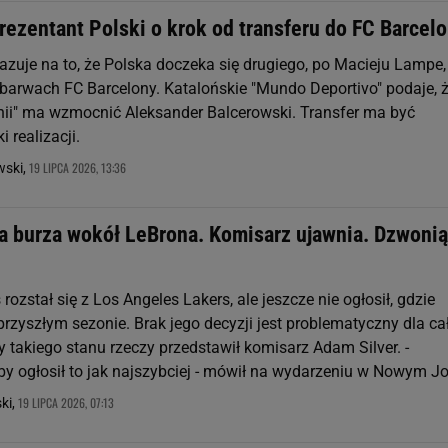
ezentant Polski o krok od transferu do FC Barcelo
zuje na to, że Polska doczeka się drugiego, po Macieju Lampe,
barwach FC Barcelony. Katalońskie "Mundo Deportivo" podaje, 
ii" ma wzmocnić Aleksander Balcerowski. Transfer ma być
i realizacji.
19 LIPCA 2026, 13:36
ski,
a burza wokół LeBrona. Komisarz ujawnia. Dzwonią
ozstał się z Los Angeles Lakers, ale jeszcze nie ogłosił, gdzie
przyszłym sezonie. Brak jego decyzji jest problematyczny dla cał
 takiego stanu rzeczy przedstawił komisarz Adam Silver. -
by ogłosił to jak najszybciej - mówił na wydarzeniu w Nowym Jo
19 LIPCA 2026, 07:13
ki,