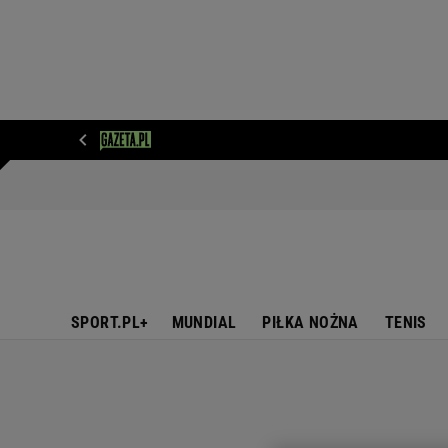
WIADOMOŚCI
NEXT
SPORT
PLOTEK
D
SPORT.PL+
MUNDIAL
PIŁKA NOŻNA
TENIS