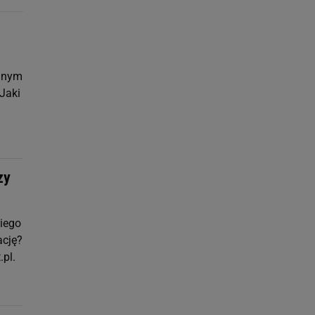
danym
 Jaki
zy
miego
ację?
.pl.