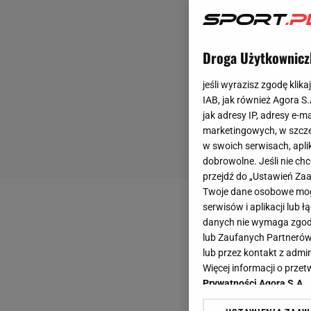
Droga Użytkownicz
jeśli wyrazisz zgodę klika
IAB, jak również Agora S
jak adresy IP, adresy e-m
marketingowych, w szcze
w swoich serwisach, aplik
dobrowolne. Jeśli nie ch
przejdź do „Ustawień Z
Twoje dane osobowe mogą
serwisów i aplikacji lub
danych nie wymaga zgody 
lub Zaufanych Partnerów
lub przez kontakt z admi
Więcej informacji o prz
Prywatności Agora S.A.