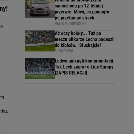
samochodu po 12-letniej
ny!
przerwie. Mówi, co pomogło
jej przełamać strach
MATERIAŁ PROMOCYJNY
że
Aż oczy bolały... Tuż po
meczu piłkarze Lecha podeszli
do kibiców. "Słuchajcie!"
SUBSKRYPCJA
Ledwo uniknęli kompromitacji.
Tak Lech zagrał o Ligę Europy
[ZAPIS RELACJI]
ej
rku.