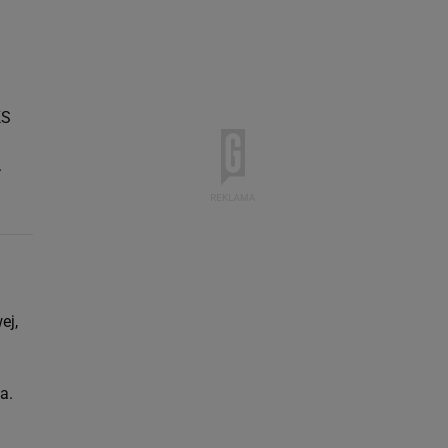
KS
.
ej,
a.