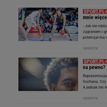
mnie więce
- Jak nie robi
zagraniem i g
potencjał ma 
SUBSKRYPCJA
na pewno?
Reprezentacja 
Sochana. Czy p
A jednak ten t
SUBSKRYPCJA