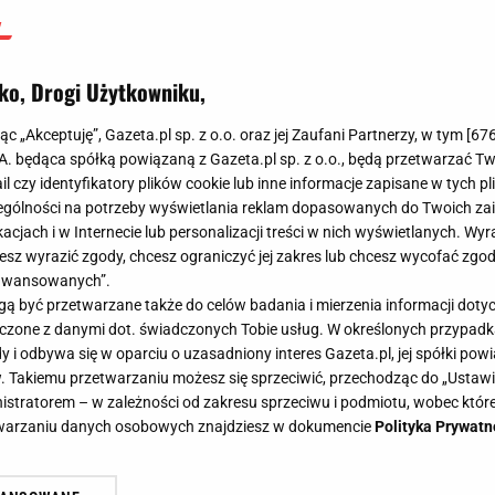
ko, Drogi Użytkowniku,
jąc „Akceptuję”, Gazeta.pl sp. z o.o. oraz jej Zaufani Partnerzy, w tym [
67
.A. będąca spółką powiązaną z Gazeta.pl sp. z o.o., będą przetwarzać T
ail czy identyfikatory plików cookie lub inne informacje zapisane w tych p
gólności na potrzeby wyświetlania reklam dopasowanych do Twoich zain
acjach i w Internecie lub personalizacji treści w nich wyświetlanych. Wyr
cesz wyrazić zgody, chcesz ograniczyć jej zakres lub chcesz wycofać zgo
aawansowanych”.
 być przetwarzane także do celów badania i mierzenia informacji dot
 łączone z danymi dot. świadczonych Tobie usług. W określonych przypad
i odbywa się w oparciu o uzasadniony interes Gazeta.pl, jej spółki powi
. Takiemu przetwarzaniu możesz się sprzeciwić, przechodząc do „Ust
nistratorem – w zależności od zakresu sprzeciwu i podmiotu, wobec które
etwarzaniu danych osobowych znajdziesz w dokumencie
Polityka Prywatn