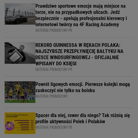
Prawdziwe sportowe emocje mają miejsce na
torze, nie na przypadkowych ulicach. Jedź
bezpiecznie - apelują profesjonalni kierowcy i
internetowi twórcy na 4F Racing Academy
MATERIAŁ PROMOCYJNY PR
REKORD GUINNESSA W RĘKACH POLAKA:
NAJSZYBSZE PRZEPŁYNIĘCIĘ BAŁTYKU NA
DESCE WINDSURFINGOWEJ - OFICJALNIE
WPISANY DO KSIĘGI
MATERIAŁ PROMOCYJNY PR
Powrót ligowych emocji. Pierwsze kolejki mogą
zaskoczyć nie tylko na boisku
MATERIAŁ PROMOCYJNY
Spacer dla niej, rower dla niego? Tak różnią się
profile aktywności Polek i Polaków
MATERIAŁ PROMOCYJNY PR