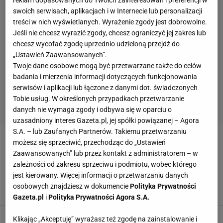
swoich serwisach, aplikacjach i w Internecie lub personalizacji
treści w nich wyświetlanych. Wyrażenie zgody jest dobrowolne.
Jeśli nie chcesz wyrazić zgody, chcesz ograniczyć jej zakres lub
chcesz wycofać zgodę uprzednio udzieloną przejdź do
„Ustawień Zaawansowanych”.
Twoje dane osobowe mogą być przetwarzane także do celów
badania i mierzenia informacji dotyczących funkcjonowania
serwisów i aplikacji lub łączone z danymi dot. świadczonych
Tobie usług. W określonych przypadkach przetwarzanie
danych nie wymaga zgody i odbywa się w oparciu o
uzasadniony interes Gazeta.pl, jej spółki powiązanej – Agora
S.A. – lub Zaufanych Partnerów. Takiemu przetwarzaniu
możesz się sprzeciwić, przechodząc do „Ustawień
KOSMICI
Zaawansowanych” lub przez kontakt z administratorem – w
zależności od zakresu sprzeciwu i podmiotu, wobec którego
Rosjanin twierdzi, że został porwany przez
jest kierowany. Więcej informacji o przetwarzaniu danych
kosmitów. "Po chwili byłem w ich statku"
osobowych znajdziesz w dokumencie
Polityka Prywatności
15 MAJA 2023, 20:13
Seweryn Czernek,
Gazeta.pl
i
Polityka Prywatności Agora S.A.
Piłkarz nie przyszedł na trening. Kuriozalne
Klikając „Akceptuję” wyrażasz też zgodę na zainstalowanie i