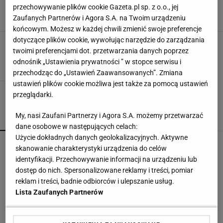
tłumaczenie. "To sprawa dla Discovery"
przechowywanie plików cookie Gazeta.pl sp. z o.o., jej
17 CZERWCA 2020, 19:06
JB, goal.com,
Zaufanych Partnerów i Agora S.A. na Twoim urządzeniu
końcowym. Możesz w każdej chwili zmienić swoje preferencje
dotyczące plików cookie, wywołując narzędzie do zarządzania
Kosmiczno-filmowa jedenastka marzeń
twoimi preferencjami dot. przetwarzania danych poprzez
21 PAŹDZIERNIKA 2009, 10:30
kostrzu,
odnośnik „Ustawienia prywatności ” w stopce serwisu i
przechodząc do „Ustawień Zaawansowanych”. Zmiana
ustawień plików cookie możliwa jest także za pomocą ustawień
przeglądarki.
My, nasi Zaufani Partnerzy i Agora S.A. możemy przetwarzać
POPULARNE
NAJNOWSZE
dane osobowe w następujących celach:
Użycie dokładnych danych geolokalizacyjnych. Aktywne
Brat Grbicia radzi mu nie wracać do Serbii. "To
skanowanie charakterystyki urządzenia do celów
przerażające"
identyfikacji. Przechowywanie informacji na urządzeniu lub
dostęp do nich. Spersonalizowane reklamy i treści, pomiar
reklam i treści, badnie odbiorców i ulepszanie usług.
Pucharowa wygrana Chicago. 64 minuty
Lista Zaufanych Partnerów
Lewandowskiego