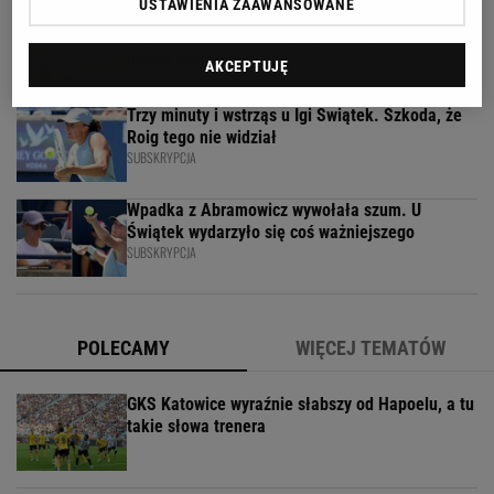
USTAWIENIA ZAAWANSOWANE
Second home nad morzem zyskuje na
popularności. Coraz więcej osób wybiera ten
model inwestowania
AKCEPTUJĘ
MATERIAŁ PROMOCYJNY
Trzy minuty i wstrząs u Igi Świątek. Szkoda, że
Roig tego nie widział
SUBSKRYPCJA
Wpadka z Abramowicz wywołała szum. U
Świątek wydarzyło się coś ważniejszego
SUBSKRYPCJA
POLECAMY
WIĘCEJ TEMATÓW
GKS Katowice wyraźnie słabszy od Hapoelu, a tu
takie słowa trenera