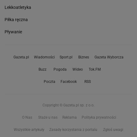
Lekkoatletyka
Piłka ręczna
Pływanie
Gazeta.pl
Wiadomości
Sport.pl
Biznes
Gazeta Wyborcza
Buzz
Pogoda
Wideo
Tok.FM
Poczta
Facebook
RSS
Copyright © Gazeta.pl sp. z o.o.
O Nas
Staże u nas
Reklama
Polityka prywatności
Wszystkie artykuły
Zasady korzystania z portalu
Zgłoś uwagi