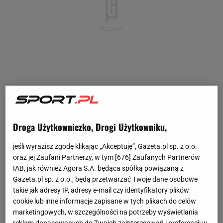
Droga Użytkowniczko, Drogi Użytkowniku,
jeśli wyrazisz zgodę klikając „Akceptuję”, Gazeta.pl sp. z o.o.
oraz jej Zaufani Partnerzy, w tym [
676
] Zaufanych Partnerów
IAB, jak również Agora S.A. będąca spółką powiązaną z
Gazeta.pl sp. z o.o., będą przetwarzać Twoje dane osobowe
takie jak adresy IP, adresy e-mail czy identyfikatory plików
cookie lub inne informacje zapisane w tych plikach do celów
marketingowych, w szczególności na potrzeby wyświetlania
reklam dopasowanych do Twoich zainteresowań i preferencji w