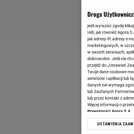
Droga Użytkownicz
jeśli wyrazisz zgodę klika
IAB, jak również Agora S
jak adresy IP, adresy e-m
marketingowych, w szcze
w swoich serwisach, aplik
dobrowolne. Jeśli nie ch
przejdź do „Ustawień Z
Twoje dane osobowe mogą
serwisów i aplikacji lub
danych nie wymaga zgody 
lub Zaufanych Partnerów
lub przez kontakt z admi
Więcej informacji o prz
Prywatności Agora S.A.
USTAWIENIA ZAA
Klikając „Akceptuję” wyra
Zaufanych Partnerów i A