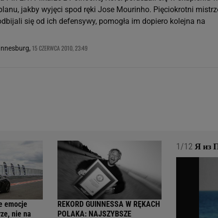
lanu, jakby wyjęci spod ręki Jose Mourinho. Pięciokrotni mistr
dbijali się od ich defensywy, pomogła im dopiero kolejna na
15 CZERWCA 2010, 23:49
annesburg,
1/12
Я из П
e emocje
REKORD GUINNESSA W RĘKACH
ze, nie na
POLAKA: NAJSZYBSZE