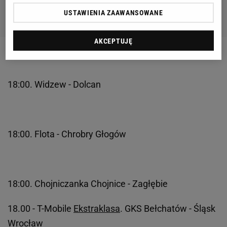
USTAWIENIA ZAAWANSOWANE
AKCEPTUJĘ
18:00. Widzew - Dolcan
18:00. Flota - Chrobry Głogów
18:00. Chojniczanka Chojnice - Zagłębie
18.00 - T-Mobile
Ekstraklasa
. GKS Bełchatów - Śląsk
Wrocław