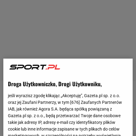
Droga Użytkowniczko, Drogi Użytkowniku,
Rafał Majka wygrał po wspaniałej indywidualnej
jeśli wyrazisz zgodę klikając „Akceptuję”, Gazeta.pl sp. z o.o.
oraz jej Zaufani Partnerzy, w tym [
676
] Zaufanych Partnerów
akcji w Bukowinie Tatrzańskiej szósty, królewski
IAB, jak również Agora S.A. będąca spółką powiązaną z
etap 71. Tour de Pologne. Na dzień przed
Gazeta.pl sp. z o.o., będą przetwarzać Twoje dane osobowe
zakończeniem wyścigu kolarz ekipy Tinkoff-Saxo
takie jak adresy IP, adresy e-mail czy identyfikatory plików
zdobył żółtą koszulkę lidera. Przed ostatnim etapem
cookie lub inne informacje zapisane w tych plikach do celów
marketingowych, w szczególności na potrzeby wyświetlania