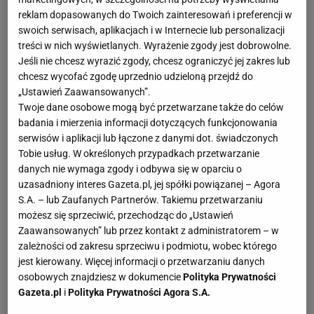
- 25-kilometrową "czasówką" w Krakowie - o 18
reklam dopasowanych do Twoich zainteresowań i preferencji w
sekund wyprzedza Intxaustiego. Majka nie jest
swoich serwisach, aplikacjach i w Internecie lub personalizacji
wybitnym specjalistą w jeździe na czas, ale - jak
treści w nich wyświetlanych. Wyrażenie zgody jest dobrowolne.
Jeśli nie chcesz wyrazić zgody, chcesz ograniczyć jej zakres lub
mówił przed etapem - w wielu tegorocznych
chcesz wycofać zgodę uprzednio udzieloną przejdź do
"czasówkach" wypadł dobrze, m.in. na Giro d'Italia,
„Ustawień Zaawansowanych”.
gdzie uplasował się na czwartej pozycji. Relacja w
Twoje dane osobowe mogą być przetwarzane także do celów
badania i mierzenia informacji dotyczących funkcjonowania
Sport.pl Live od 16.30.
serwisów i aplikacji lub łączone z danymi dot. świadczonych
Tobie usług. W określonych przypadkach przetwarzanie
I Liga - 2. kolejka.
danych nie wymaga zgody i odbywa się w oparciu o
uzasadniony interes Gazeta.pl, jej spółki powiązanej – Agora
14:45. Arka Gdynia - Sandecja
S.A. – lub Zaufanych Partnerów. Takiemu przetwarzaniu
możesz się sprzeciwić, przechodząc do „Ustawień
Zaawansowanych” lub przez kontakt z administratorem – w
zależności od zakresu sprzeciwu i podmiotu, wobec którego
jest kierowany. Więcej informacji o przetwarzaniu danych
17:00. Termalica - Olimpia G.
osobowych znajdziesz w dokumencie
Polityka Prywatności
Gazeta.pl
i
Polityka Prywatności Agora S.A.