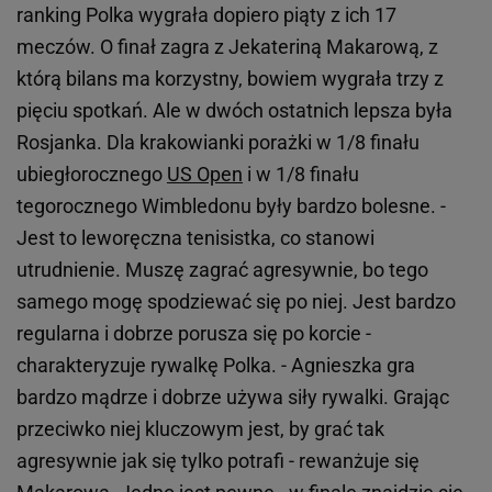
ranking Polka wygrała dopiero piąty z ich 17
meczów. O finał zagra z Jekateriną Makarową, z
którą bilans ma korzystny, bowiem wygrała trzy z
pięciu spotkań. Ale w dwóch ostatnich lepsza była
Rosjanka. Dla krakowianki porażki w 1/8 finału
ubiegłorocznego
US Open
i w 1/8 finału
tegorocznego Wimbledonu były bardzo bolesne. -
Jest to leworęczna tenisistka, co stanowi
utrudnienie. Muszę zagrać agresywnie, bo tego
samego mogę spodziewać się po niej. Jest bardzo
regularna i dobrze porusza się po korcie -
charakteryzuje rywalkę Polka. - Agnieszka gra
bardzo mądrze i dobrze używa siły rywalki. Grając
przeciwko niej kluczowym jest, by grać tak
agresywnie jak się tylko potrafi - rewanżuje się