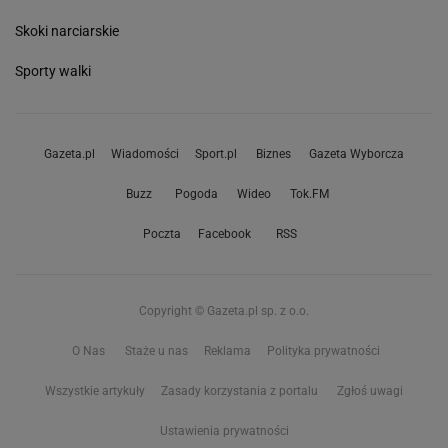
Skoki narciarskie
Sporty walki
Gazeta.pl
Wiadomości
Sport.pl
Biznes
Gazeta Wyborcza
Buzz
Pogoda
Wideo
Tok.FM
Poczta
Facebook
RSS
Copyright © Gazeta.pl sp. z o.o.
O Nas
Staże u nas
Reklama
Polityka prywatności
Wszystkie artykuły
Zasady korzystania z portalu
Zgłoś uwagi
Ustawienia prywatności