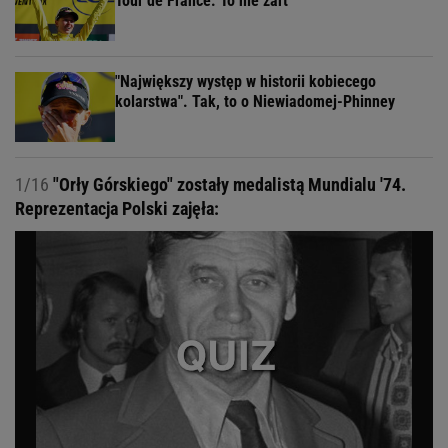
Tour de France. To nie żart
"Największy występ w historii kobiecego
kolarstwa". Tak, to o Niewiadomej-Phinney
1/16
"Orły Górskiego" zostały medalistą Mundialu '74.
Reprezentacja Polski zajęła: