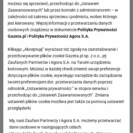
możesz się sprzeciwić, przechodząc do „Ustawień
Zaawansowanych” lub przez kontakt z administratorem – w
zależności od zakresu sprzeciwu i podmiotu, wobec którego
jest kierowany. Więcej informacji o przetwarzaniu danych
osobowych znajdziesz w dokumencie
Polityka Prywatności
Gazeta.pl
i
Polityka Prywatności Agora S.A.
Klikając „Akceptuję” wyrażasz też zgodę na zainstalowanie i
przechowywanie plików cookie Gazeta.pl sp. z o.o., jej
Zaufanych Partnerów i Agora S.A. na Twoim urządzeniu
końcowym. Możesz w każdej chwili zmienić swoje preferencje
dotyczące plików cookie, wywołując narzędzie do zarządzania
twoimi preferencjami dot. przetwarzania danych poprzez
odnośnik „Ustawienia prywatności ” w stopce serwisu i
przechodząc do „Ustawień Zaawansowanych”. Zmiana
ustawień plików cookie możliwa jest także za pomocą ustawień
przeglądarki.
Zobacz wideo
Natalia Kaczmarek ocenia igrzyska i
Paryż. "Miasto nie jest moim ulubionym"
My, nasi Zaufani Partnerzy i Agora S.A. możemy przetwarzać
dane osobowe w następujących celach: