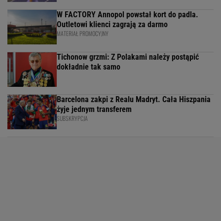
W FACTORY Annopol powstał kort do padla.
Outletowi klienci zagrają za darmo
MATERIAŁ PROMOCYJNY
Tichonow grzmi: Z Polakami należy postąpić
dokładnie tak samo
Barcelona zakpi z Realu Madryt. Cała Hiszpania
żyje jednym transferem
SUBSKRYPCJA