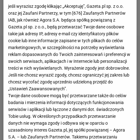
Mohorić, natomiast polscy kibice od samego
jeśli wyrazisz zgodę klikając „Akceptuję”, Gazeta.pl sp. z o.o.
początku spoglądali głównie na Rafała Majkę, który
oraz jej Zaufani Partnerzy, w tym [
676
] Zaufanych Partnerów
IAB, jak również Agora S.A. będąca spółką powiązaną z
triumfował w wydarzeniu dokładnie dekadę temu.
Gazeta.pl sp. z o.o., będą przetwarzać Twoje dane osobowe
takie jak adresy IP, adresy e-mail czy identyfikatory plików
cookie lub inne informacje zapisane w tych plikach do celów
marketingowych, w szczególności na potrzeby wyświetlania
reklam dopasowanych do Twoich zainteresowań i preferencji w
swoich serwisach, aplikacjach i w Internecie lub personalizacji
treści w nich wyświetlanych. Wyrażenie zgody jest dobrowolne.
Jeśli nie chcesz wyrazić zgody, chcesz ograniczyć jej zakres lub
chcesz wycofać zgodę uprzednio udzieloną przejdź do
„Ustawień Zaawansowanych”.
Twoje dane osobowe mogą być przetwarzane także do celów
badania i mierzenia informacji dotyczących funkcjonowania
serwisów i aplikacji lub łączone z danymi dot. świadczonych
Tobie usług. W określonych przypadkach przetwarzanie
danych nie wymaga zgody i odbywa się w oparciu o
uzasadniony interes Gazeta.pl, jej spółki powiązanej – Agora
S.A. – lub Zaufanych Partnerów. Takiemu przetwarzaniu