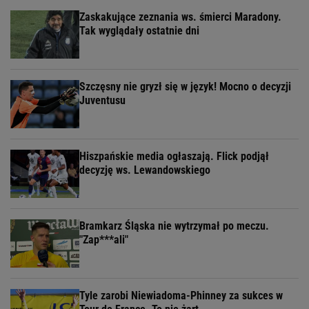
Zaskakujące zeznania ws. śmierci Maradony.
Tak wyglądały ostatnie dni
Szczęsny nie gryzł się w język! Mocno o decyzji
Juventusu
Hiszpańskie media ogłaszają. Flick podjął
decyzję ws. Lewandowskiego
Bramkarz Śląska nie wytrzymał po meczu.
"Zap***ali"
Tyle zarobi Niewiadoma-Phinney za sukces w