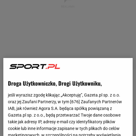
Droga Użytkowniczko, Drogi Użytkowniku,
Piotr Wadecki to jedna z najbardziej
rozpoznawalnych postaci w
polskim
kolarstwie
. Były
jeśli wyrazisz zgodę klikając „Akceptuję”, Gazeta.pl sp. z o.o.
znakomity kolarz, dyrektor
sportowy
ekipy CCC oraz
oraz jej Zaufani Partnerzy, w tym [
676
] Zaufanych Partnerów
IAB, jak również Agora S.A. będąca spółką powiązaną z
wieloletni selekcjoner
reprezentacji Polski
ostatnie
Gazeta.pl sp. z o.o., będą przetwarzać Twoje dane osobowe
1,5 roku spędził jednak poza peletonem,
takie jak adresy IP, adresy e-mail czy identyfikatory plików
odpoczywając i ciesząc się życiem. Przerwa od
cookie lub inne informacje zapisane w tych plikach do celów
pracy Wadeckiego kończy się z początkiem nowego
marketingowych, w szczególności na potrzeby wyświetlania