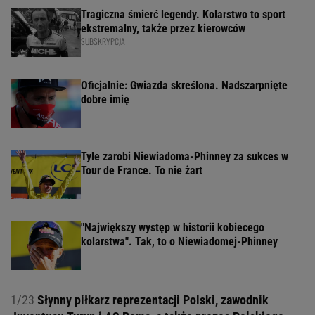
Tragiczna śmierć legendy. Kolarstwo to sport
ekstremalny, także przez kierowców
SUBSKRYPCJA
Oficjalnie: Gwiazda skreślona. Nadszarpnięte
dobre imię
Tyle zarobi Niewiadoma-Phinney za sukces w
Tour de France. To nie żart
"Największy występ w historii kobiecego
kolarstwa". Tak, to o Niewiadomej-Phinney
1/23
Słynny piłkarz reprezentacji Polski, zawodnik