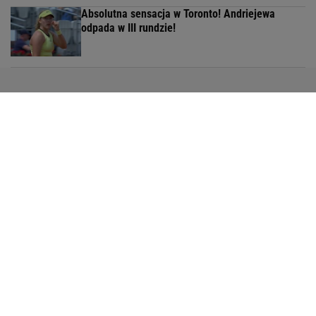
Absolutna sensacja w Toronto! Andriejewa
odpada w III rundzie!