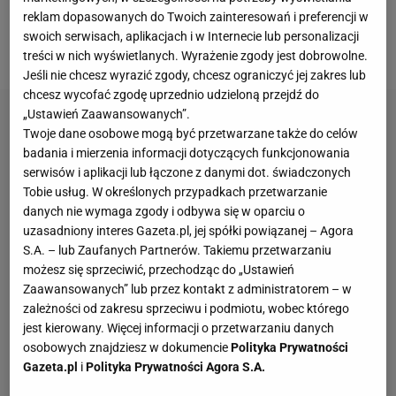
reklam dopasowanych do Twoich zainteresowań i preferencji w
roku, kiedy to zostanie dyrektorem sportowym ekipy
swoich serwisach, aplikacjach i w Internecie lub personalizacji
Q36,5 Pro Cycling Team.
treści w nich wyświetlanych. Wyrażenie zgody jest dobrowolne.
Jeśli nie chcesz wyrazić zgody, chcesz ograniczyć jej zakres lub
chcesz wycofać zgodę uprzednio udzieloną przejdź do
„Ustawień Zaawansowanych”.
Twoje dane osobowe mogą być przetwarzane także do celów
badania i mierzenia informacji dotyczących funkcjonowania
serwisów i aplikacji lub łączone z danymi dot. świadczonych
Tobie usług. W określonych przypadkach przetwarzanie
danych nie wymaga zgody i odbywa się w oparciu o
uzasadniony interes Gazeta.pl, jej spółki powiązanej – Agora
S.A. – lub Zaufanych Partnerów. Takiemu przetwarzaniu
możesz się sprzeciwić, przechodząc do „Ustawień
Zaawansowanych” lub przez kontakt z administratorem – w
zależności od zakresu sprzeciwu i podmiotu, wobec którego
jest kierowany. Więcej informacji o przetwarzaniu danych
osobowych znajdziesz w dokumencie
Polityka Prywatności
Gazeta.pl
i
Polityka Prywatności Agora S.A.