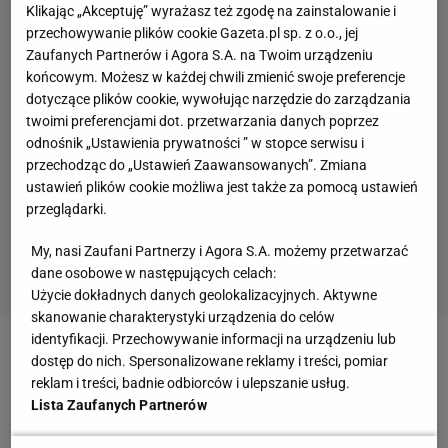
Klikając „Akceptuję” wyrażasz też zgodę na zainstalowanie i
przechowywanie plików cookie Gazeta.pl sp. z o.o., jej
Zaufanych Partnerów i Agora S.A. na Twoim urządzeniu
końcowym. Możesz w każdej chwili zmienić swoje preferencje
dotyczące plików cookie, wywołując narzędzie do zarządzania
twoimi preferencjami dot. przetwarzania danych poprzez
odnośnik „Ustawienia prywatności ” w stopce serwisu i
przechodząc do „Ustawień Zaawansowanych”. Zmiana
ustawień plików cookie możliwa jest także za pomocą ustawień
przeglądarki.
My, nasi Zaufani Partnerzy i Agora S.A. możemy przetwarzać
dane osobowe w następujących celach:
Użycie dokładnych danych geolokalizacyjnych. Aktywne
skanowanie charakterystyki urządzenia do celów
identyfikacji. Przechowywanie informacji na urządzeniu lub
Zobacz wideo
Ivana Knoll nie mogła wyjść ze
dostęp do nich. Spersonalizowane reklamy i treści, pomiar
reklam i treści, badnie odbiorców i ulepszanie usług.
stadionu. Policja i ochroniarze w akcji. "Szaleństwo"
Lista Zaufanych Partnerów