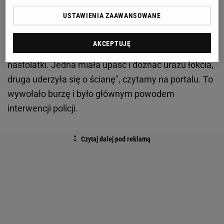
zarzutów.
USTAWIENIA ZAAWANSOWANE
Sprawę relacjonowała belgijska Sporza i rzuciła inne
AKCEPTUJĘ
światło na to zdarzenie.
„
Van der Poel popchnął
nastolatki. Jedna miała upaść i doznać urazu łokcia,
druga uderzyła się o ścianę", czytamy na portalu. To
wywołało burzę i było głównym powodem
interwencji policji.