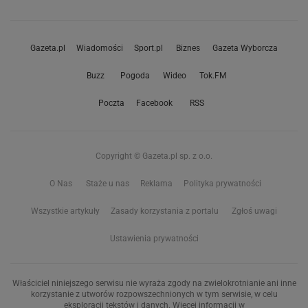
Gazeta.pl
Wiadomości
Sport.pl
Biznes
Gazeta Wyborcza
Buzz
Pogoda
Wideo
Tok.FM
Poczta
Facebook
RSS
Copyright © Gazeta.pl sp. z o.o.
O Nas
Staże u nas
Reklama
Polityka prywatności
Wszystkie artykuły
Zasady korzystania z portalu
Zgłoś uwagi
Ustawienia prywatności
Właściciel niniejszego serwisu nie wyraża zgody na zwielokrotnianie ani inne
korzystanie z utworów rozpowszechnionych w tym serwisie, w celu
eksploracji tekstów i danych. Więcej informacji w