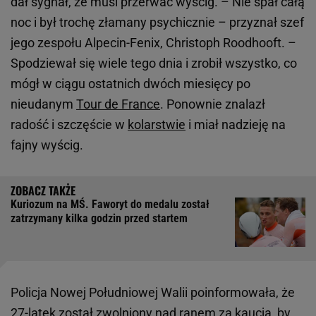
dał sygnał, że musi przerwać wyścig. – Nie spał całą
noc i był trochę złamany psychicznie – przyznał szef
jego zespołu Alpecin-Fenix, Christoph Roodhooft. –
Spodziewał się wiele tego dnia i zrobił wszystko, co
mógł w ciągu ostatnich dwóch miesięcy po
nieudanym
Tour de France
. Ponownie znalazł
radość i szczęście w
kolarstwie
i miał nadzieję na
fajny wyścig.
Kuriozum na MŚ. Faworyt do medalu został
zatrzymany kilka godzin przed startem
Policja Nowej Południowej Walii poinformowała, że
27-latek został zwolniony nad ranem za kaucją, by