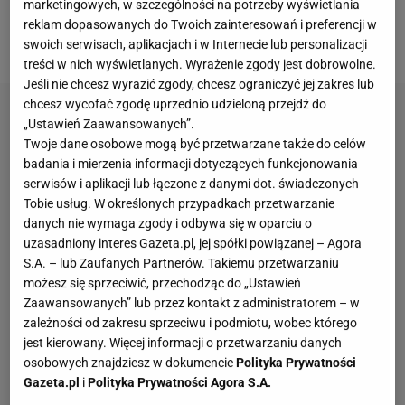
marketingowych, w szczególności na potrzeby wyświetlania
wezwano policję i mnie zabrano – wyznał już przed
reklam dopasowanych do Twoich zainteresowań i preferencji w
sądem 27-letni kolarz.
swoich serwisach, aplikacjach i w Internecie lub personalizacji
treści w nich wyświetlanych. Wyrażenie zgody jest dobrowolne.
Jeśli nie chcesz wyrazić zgody, chcesz ograniczyć jej zakres lub
chcesz wycofać zgodę uprzednio udzieloną przejdź do
„Ustawień Zaawansowanych”.
Twoje dane osobowe mogą być przetwarzane także do celów
badania i mierzenia informacji dotyczących funkcjonowania
serwisów i aplikacji lub łączone z danymi dot. świadczonych
Tobie usług. W określonych przypadkach przetwarzanie
danych nie wymaga zgody i odbywa się w oparciu o
uzasadniony interes Gazeta.pl, jej spółki powiązanej – Agora
S.A. – lub Zaufanych Partnerów. Takiemu przetwarzaniu
możesz się sprzeciwić, przechodząc do „Ustawień
Zaawansowanych” lub przez kontakt z administratorem – w
zależności od zakresu sprzeciwu i podmiotu, wobec którego
jest kierowany. Więcej informacji o przetwarzaniu danych
osobowych znajdziesz w dokumencie
Polityka Prywatności
Gazeta.pl
i
Polityka Prywatności Agora S.A.