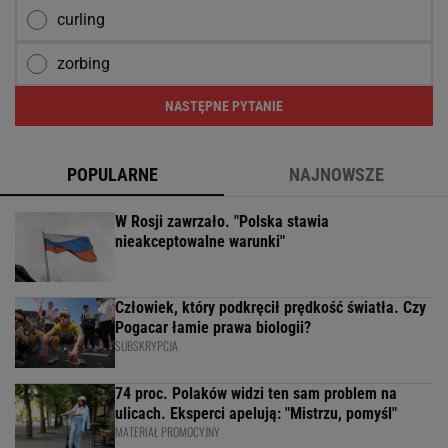
curling
zorbing
NASTĘPNE PYTANIE
POPULARNE
NAJNOWSZE
W Rosji zawrzało. "Polska stawia
nieakceptowalne warunki"
Człowiek, który podkręcił prędkość światła. Czy
Pogacar łamie prawa biologii?
SUBSKRYPCJA
74 proc. Polaków widzi ten sam problem na
ulicach. Eksperci apelują: "Mistrzu, pomyśl"
MATERIAŁ PROMOCYJNY