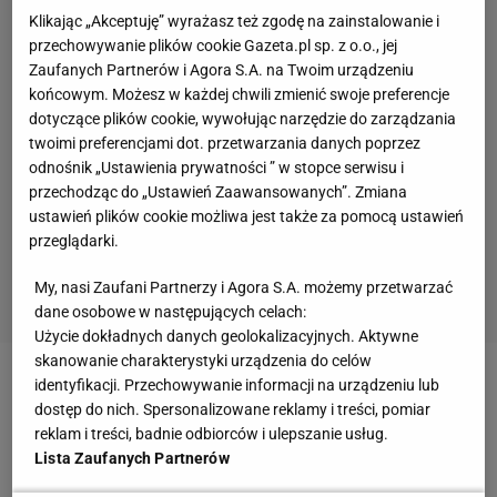
Klikając „Akceptuję” wyrażasz też zgodę na zainstalowanie i
przechowywanie plików cookie Gazeta.pl sp. z o.o., jej
Zaufanych Partnerów i Agora S.A. na Twoim urządzeniu
końcowym. Możesz w każdej chwili zmienić swoje preferencje
dotyczące plików cookie, wywołując narzędzie do zarządzania
twoimi preferencjami dot. przetwarzania danych poprzez
odnośnik „Ustawienia prywatności ” w stopce serwisu i
przechodząc do „Ustawień Zaawansowanych”. Zmiana
ustawień plików cookie możliwa jest także za pomocą ustawień
przeglądarki.
My, nasi Zaufani Partnerzy i Agora S.A. możemy przetwarzać
dane osobowe w następujących celach:
Użycie dokładnych danych geolokalizacyjnych. Aktywne
skanowanie charakterystyki urządzenia do celów
identyfikacji. Przechowywanie informacji na urządzeniu lub
Zobacz wideo
Straszny wypadek na Tour de
dostęp do nich. Spersonalizowane reklamy i treści, pomiar
Pologne. "Widziałem mnóstwo krwi na asfalcie"
reklam i treści, badnie odbiorców i ulepszanie usług.
Lista Zaufanych Partnerów
Media: Mathieu van der Poel przyznał się do