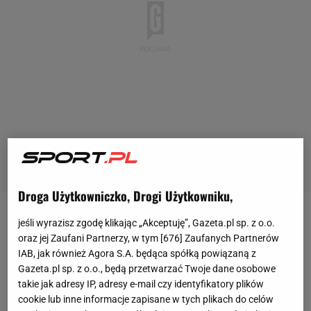
Droga Użytkowniczko, Drogi Użytkowniku,
- Poszedłem spać dość wcześnie, a grupa dzieci na
jeśli wyrazisz zgodę klikając „Akceptuję”, Gazeta.pl sp. z o.o.
oraz jej Zaufani Partnerzy, w tym [
676
] Zaufanych Partnerów
korytarzu w pobliżu mojego pokoju uznała, że muszą
IAB, jak również Agora S.A. będąca spółką powiązaną z
ciągle pukać moich do drzwi. Po kilku takich razach
Gazeta.pl sp. z o.o., będą przetwarzać Twoje dane osobowe
skończyłem z tym. Nie poprosiłem zbyt ładnie, żeby
takie jak adresy IP, adresy e-mail czy identyfikatory plików
cookie lub inne informacje zapisane w tych plikach do celów
przestały. Doszło do małego incydentu. Potem