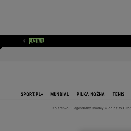
WIADOMOŚCI
NEXT
SPORT
PLOTEK
D
SPORT.PL+
MUNDIAL
PIŁKA NOŻNA
TENIS
Kolarstwo
Legendarny Bradley Wiggins: W Giro 