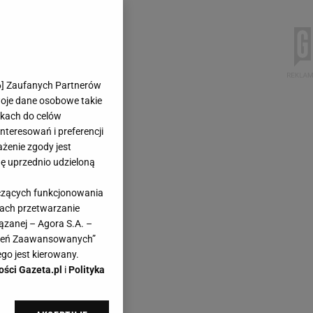
6
] Zaufanych Partnerów
woje dane osobowe takie
likach do celów
teresowań i preferencji
ażenie zgody jest
dę uprzednio udzieloną
yczących funkcjonowania
kach przetwarzanie
ązanej – Agora S.A. –
awień Zaawansowanych”
go jest kierowany.
ości Gazeta.pl
i
Polityka