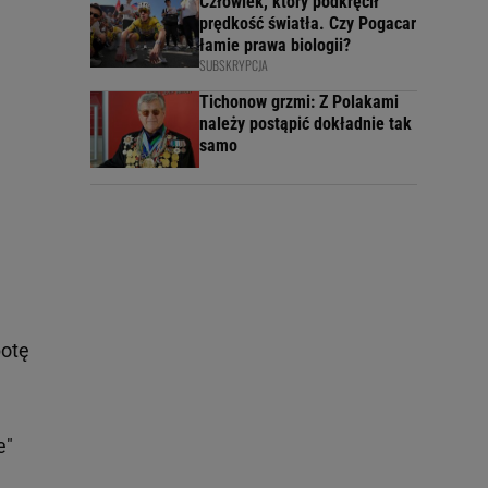
Człowiek, który podkręcił
prędkość światła. Czy Pogacar
łamie prawa biologii?
SUBSKRYPCJA
Tichonow grzmi: Z Polakami
należy postąpić dokładnie tak
samo
botę
e"