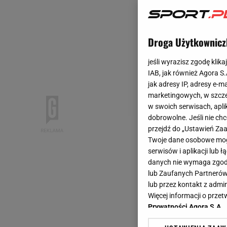
Droga Użytkownicz
jeśli wyrazisz zgodę klika
IAB, jak również Agora S
jak adresy IP, adresy e-m
marketingowych, w szcze
w swoich serwisach, aplik
dobrowolne. Jeśli nie ch
przejdź do „Ustawień Z
Twoje dane osobowe mogą
serwisów i aplikacji lub
danych nie wymaga zgody 
lub Zaufanych Partnerów
lub przez kontakt z admi
Więcej informacji o prz
Prywatności Agora S.A.