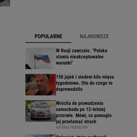
POPULARNE
NAJNOWSZE
W Rosji zawrzało. "Polska
stawia nieakceptowalne
warunki"
150 jajek i siedem kilo mięsa
tygodniowo. Oto do czego to
doprowadziło
Wróciła do prowadzenia
samochodu po 12-letniej
przerwie. Mówi, co pomogło
jej przełamać strach
MATERIAŁ PROMOCYJNY