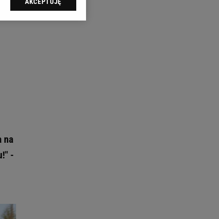
AKCEPTUJĘ
l sp. z o.o., jej
ić swoje preferencje
arzania danych poprzez
ych”. Zmiana ustawień
ach:
 celów identyfikacji.
omiar reklam i treści,
a na
!" -