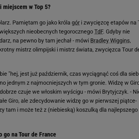
 i miejscem w Top 5?
olarz. Pamiętam go jako króla
gór
i zwycięzcę etapów na 
największych nieobecnych tegorocznego
TdF
. Gdyby nie
darz, na pewno by tam jechał - mówi
Bradley Wiggins,
okrotny mistrz olimpijski i mistrz świata, zwycięzca Tour d
bie "hej, jest już październik, czas wyciągnąć coś dla sieb
ewno jednym z najmocniejszych w tym gronie. Widzę w Gir
dobrze czuje we włoskim wyścigu - mówi Brytyjczyk. - Ni
łe Giro, ale zdecydowanie widzę go w pierwszej piątce-
y tam i może też z (niebieską) koszulką dla najlepszego
o go na Tour de France