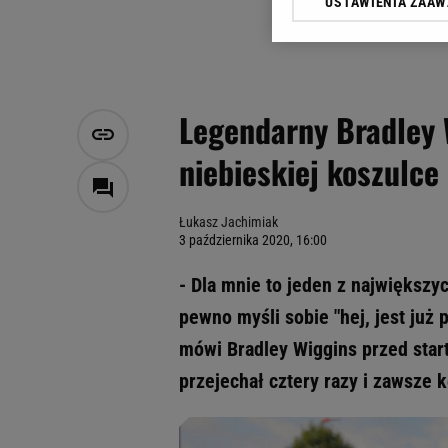
USTAWIENIA ZAA
Klikając „Akceptuję” wyra
Zaufanych Partnerów i A
dotyczące plików cookie,
odnośnik „Ustawienia pr
plików cookie możliwa je
Legendarny Bradley 
My, nasi Zaufani Partne
niebieskiej koszulce
Użycie dokładnych danych
Przechowywanie informacji
badnie odbiorców i uleps
Łukasz Jachimiak
3 października 2020, 16:00
- Dla mnie to jeden z największ
pewno myśli sobie "hej, jest już 
mówi Bradley Wiggins przed start
przejechał cztery razy i zawsze 