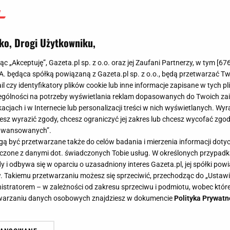
ko, Drogi Użytkowniku,
jąc „Akceptuję”, Gazeta.pl sp. z o.o. oraz jej Zaufani Partnerzy, w tym [
67
.A. będąca spółką powiązaną z Gazeta.pl sp. z o.o., będą przetwarzać T
ail czy identyfikatory plików cookie lub inne informacje zapisane w tych p
gólności na potrzeby wyświetlania reklam dopasowanych do Twoich zain
acjach i w Internecie lub personalizacji treści w nich wyświetlanych. Wyr
cesz wyrazić zgody, chcesz ograniczyć jej zakres lub chcesz wycofać zgo
aawansowanych”.
 być przetwarzane także do celów badania i mierzenia informacji dot
 łączone z danymi dot. świadczonych Tobie usług. W określonych przypad
i odbywa się w oparciu o uzasadniony interes Gazeta.pl, jej spółki powi
. Takiemu przetwarzaniu możesz się sprzeciwić, przechodząc do „Ust
nistratorem – w zależności od zakresu sprzeciwu i podmiotu, wobec które
etwarzaniu danych osobowych znajdziesz w dokumencie
Polityka Prywatn