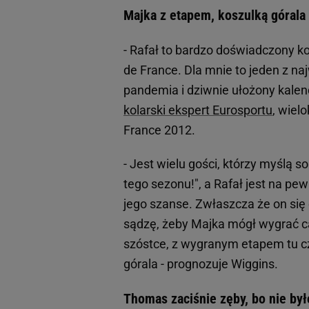
Majka z etapem, koszulką górala
- Rafał to bardzo doświadczony k
de France. Dla mnie to jeden z 
pandemia i dziwnie ułożony kalen
kolarski ekspert Eurosportu
, wiel
France 2012.
- Jest wielu gości, którzy myślą so
tego sezonu!", a Rafał jest na p
jego szanse. Zwłaszcza że on się 
sądzę, żeby Majka mógł wygrać ca
szóstce, z wygranym etapem tu cz
górala - prognozuje Wiggins.
Thomas zaciśnie zęby, bo nie był