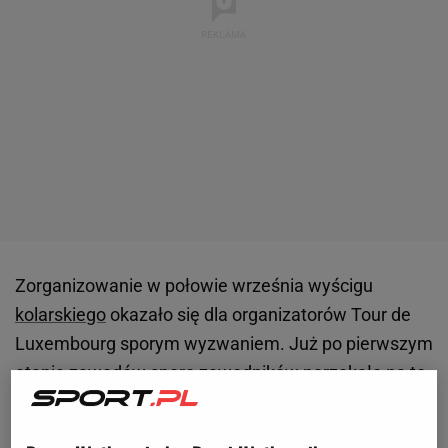
Zorganizowanie w połowie września wyścigu
kolarskiego
okazało się dla organizatorów Tour de
Luxembourg sporym wyzwaniem. Już po pierwszym
etapie zawodów sporo zawodników narzekało na to,
co działo się na trasie. Jacopo Guarnieri, na swoje
kanały społecznościowe wrzucił screeny z
transmisji