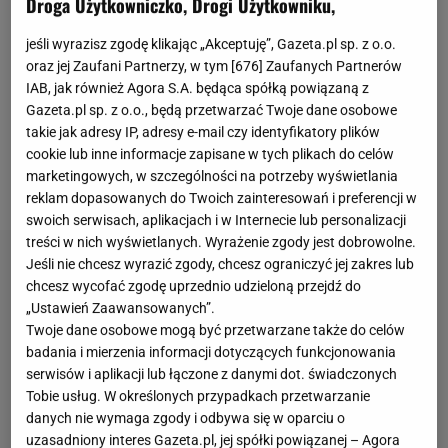
Droga Użytkowniczko, Drogi Użytkowniku,
telewizyjnej, jak
kolarze
mijają stojące na ulicy auta,
które szczególnie licznie zaparkowane były na kilka
jeśli wyrazisz zgodę klikając „Akceptuję”, Gazeta.pl sp. z o.o.
oraz jej Zaufani Partnerzy, w tym [
676
] Zaufanych Partnerów
kilometrów przed metą, gdy kolarze pędzili po
IAB, jak również Agora S.A. będąca spółką powiązaną z
drodze z prędkością 70
km
na godzinę. - Na 4,5 km
Gazeta.pl sp. z o.o., będą przetwarzać Twoje dane osobowe
przed metą na prawym pasie stał nawet wielki
takie jak adresy IP, adresy e-mail czy identyfikatory plików
cookie lub inne informacje zapisane w tych plikach do celów
autobus - podkreślał oburzony Guarnieri, prezentując
marketingowych, w szczególności na potrzeby wyświetlania
pojazd blokujący pół drogi.
reklam dopasowanych do Twoich zainteresowań i preferencji w
swoich serwisach, aplikacjach i w Internecie lub personalizacji
treści w nich wyświetlanych. Wyrażenie zgody jest dobrowolne.
Jeśli nie chcesz wyrazić zgody, chcesz ograniczyć jej zakres lub
chcesz wycofać zgodę uprzednio udzieloną przejdź do
„Ustawień Zaawansowanych”.
Twoje dane osobowe mogą być przetwarzane także do celów
badania i mierzenia informacji dotyczących funkcjonowania
serwisów i aplikacji lub łączone z danymi dot. świadczonych
Tobie usług. W określonych przypadkach przetwarzanie
danych nie wymaga zgody i odbywa się w oparciu o
uzasadniony interes Gazeta.pl, jej spółki powiązanej – Agora