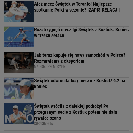
Ależ mecz Świątek w Toronto! Najlepsze
spotkanie Polki w sezonie? [ZAPIS RELACJI]
Rozstrzygnęli mecz Igi Świątek z Kostiuk. Koniec
w trzech setach
Jak teraz kupuje się nowy samochód w Polsce?
Rozmawiamy z ekspertem
MATERIAŁ PROMOCYJNY
Świątek odwróciła losy meczu z Kostiuk! 6:2 na
koniec
Świątek wróciła z dalekiej podróży! Po
przegranym secie z Kostiuk potem nie dała
rywalce szans
SUBSKRYPCJA