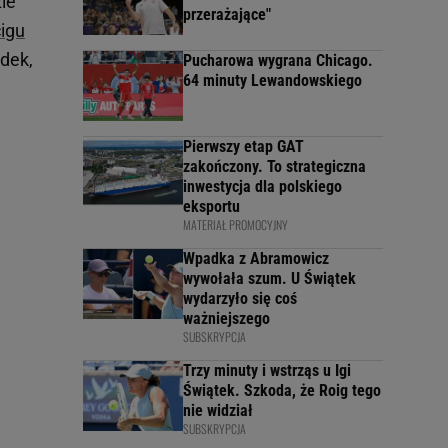
ie
przerażające"
igu
adek,
Pucharowa wygrana Chicago.
64 minuty Lewandowskiego
Pierwszy etap GAT
zakończony. To strategiczna
inwestycja dla polskiego
eksportu
MATERIAŁ PROMOCYJNY
Wpadka z Abramowicz
wywołała szum. U Świątek
wydarzyło się coś
ważniejszego
SUBSKRYPCJA
Trzy minuty i wstrząs u Igi
Świątek. Szkoda, że Roig tego
nie widział
SUBSKRYPCJA