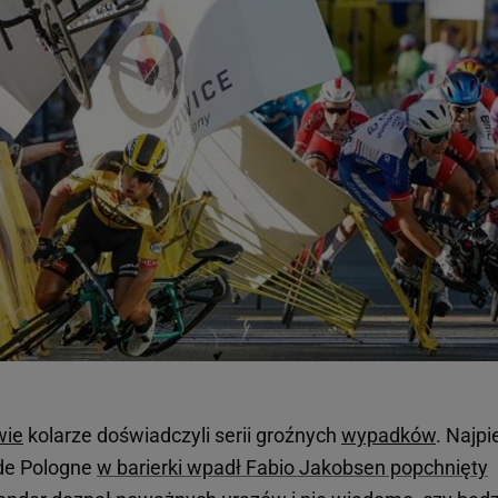
wie
kolarze doświadczyli serii groźnych
wypadków
. Najpi
 de Pologne
w barierki wpadł Fabio Jakobsen popchnięty