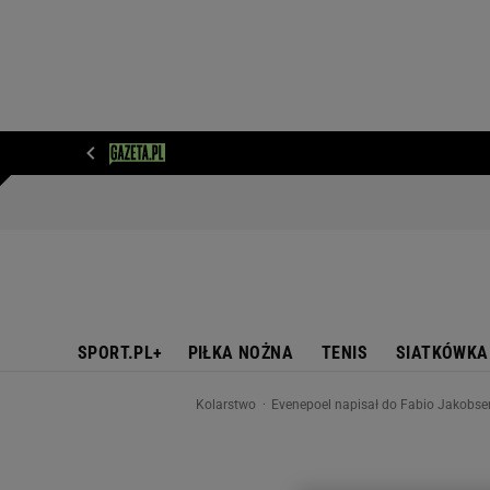
WIADOMOŚCI
NEXT
SPORT
PLOTEK
D
SPORT.PL+
PIŁKA NOŻNA
TENIS
SIATKÓWKA
Kolarstwo
Evenepoel napisał do Fabio Jakobse