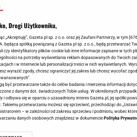
ko, Drogi Użytkowniku,
jąc „Akceptuję”, Gazeta.pl sp. z o.o. oraz jej Zaufani Partnerzy, w tym [
67
.A. będąca spółką powiązaną z Gazeta.pl sp. z o.o., będą przetwarzać T
ail czy identyfikatory plików cookie lub inne informacje zapisane w tych p
gólności na potrzeby wyświetlania reklam dopasowanych do Twoich zain
acjach i w Internecie lub personalizacji treści w nich wyświetlanych. Wyr
cesz wyrazić zgody, chcesz ograniczyć jej zakres lub chcesz wycofać zgo
aawansowanych”.
 być przetwarzane także do celów badania i mierzenia informacji dot
 łączone z danymi dot. świadczonych Tobie usług. W określonych przypad
i odbywa się w oparciu o uzasadniony interes Gazeta.pl, jej spółki powi
. Takiemu przetwarzaniu możesz się sprzeciwić, przechodząc do „Ust
nistratorem – w zależności od zakresu sprzeciwu i podmiotu, wobec które
etwarzaniu danych osobowych znajdziesz w dokumencie
Polityka Prywatn