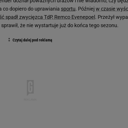
lender doznał poważnych urazów i nie wiadomo, czy będz
 a co dopiero do uprawiania
sportu
. Później
w czasie wyśc
aść spadł zwycięzca TdP, Remco Evenepoel
. Przeżył wyp
 sprawił, że nie wystartuje już do końca tego sezonu.