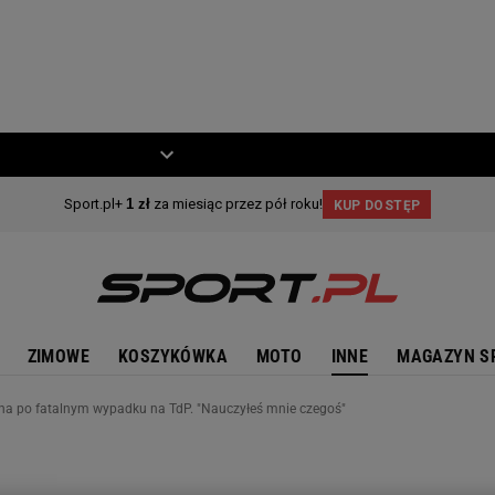
ZIECKO
MOTO
ZIMOWE
KOSZYKÓWKA
MOTO
INNE
MAGAZYN S
na po fatalnym wypadku na TdP. "Nauczyłeś mnie czegoś"