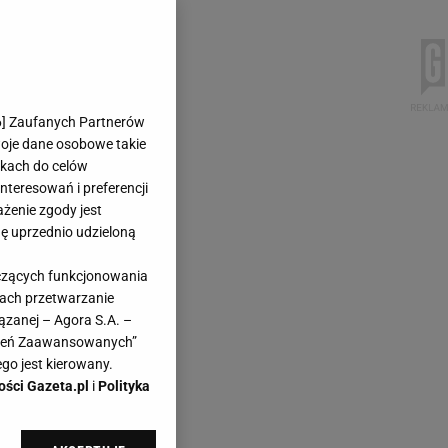
6
] Zaufanych Partnerów
woje dane osobowe takie
likach do celów
teresowań i preferencji
ażenie zgody jest
dę uprzednio udzieloną
yczących funkcjonowania
kach przetwarzanie
ązanej – Agora S.A. –
awień Zaawansowanych”
go jest kierowany.
ości Gazeta.pl
i
Polityka