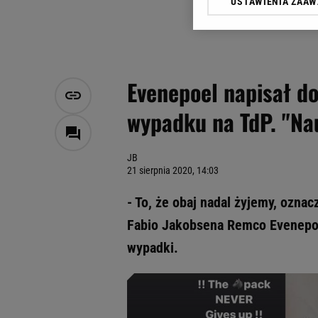
USTAWIENIA ZAA
Klikając „Akceptuję” wyra
Zaufanych Partnerów i A
dotyczące plików cookie,
odnośnik „Ustawienia pr
plików cookie możliwa je
Evenepoel napisał d
My, nasi Zaufani Partne
wypadku na TdP. "Na
Użycie dokładnych danych
Przechowywanie informacji
badnie odbiorców i uleps
JB
21 sierpnia 2020, 14:03
- To, że obaj nadal żyjemy, oznac
Fabio Jakobsena Remco Evenepoel
wypadki.