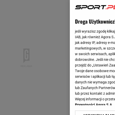
Droga Użytkownicz
jeśli wyrazisz zgodę klika
IAB, jak również Agora S
jak adresy IP, adresy e-m
marketingowych, w szcze
w swoich serwisach, aplik
dobrowolne. Jeśli nie ch
przejdź do „Ustawień Z
Twoje dane osobowe mogą
serwisów i aplikacji lub
danych nie wymaga zgody 
lub Zaufanych Partnerów
lub przez kontakt z admi
Więcej informacji o prz
Prywatności Agora S.A.