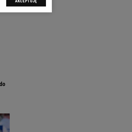
AKCEPTUJĘ
l sp. z o.o., jej
ić swoje preferencje
arzania danych poprzez
ych”. Zmiana ustawień
ach:
 celów identyfikacji.
omiar reklam i treści,
 do