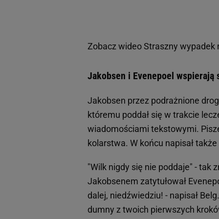
Zobacz wideo
Straszny wypadek n
Jakobsen i Evenepoel wspierają 
Jakobsen przez podrażnione drog
któremu poddał się w trakcie lecz
wiadomościami tekstowymi. Pisze 
kolarstwa. W końcu napisał także
"Wilk nigdy się nie poddaje" - ta
Jakobsenem zatytułował Evenepoel.
dalej, niedźwiedziu! - napisał Bel
dumny z twoich pierwszych kroków