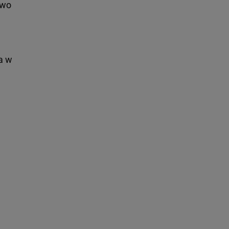
two
a w