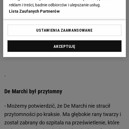
reklam i treści, badnie odbiorców i ulepszanie usług.
Lista Zaufanych Partnerów
USTAWIENIA ZAAWANSOWANE
AKCEPTUJĘ
De Marchi był przytomny
- Możemy potwierdzić, że De Marchi nie stracił
przytomności po kraksie. Ma głębokie rany twarzy i
został zabrany do szpitala na prześwietlenie, które