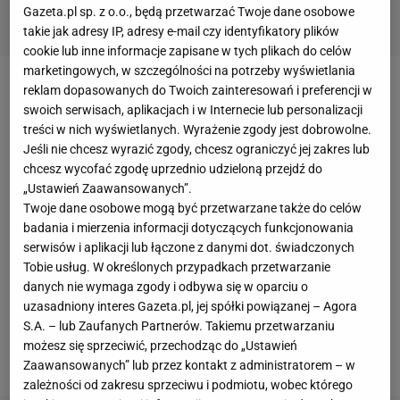
Gazeta.pl sp. z o.o., będą przetwarzać Twoje dane osobowe
takie jak adresy IP, adresy e-mail czy identyfikatory plików
cookie lub inne informacje zapisane w tych plikach do celów
marketingowych, w szczególności na potrzeby wyświetlania
reklam dopasowanych do Twoich zainteresowań i preferencji w
Zobacz wideo
swoich serwisach, aplikacjach i w Internecie lub personalizacji
treści w nich wyświetlanych. Wyrażenie zgody jest dobrowolne.
Tuż po starcie
niedzielnego etapu
Alessandro De
Jeśli nie chcesz wyrazić zgody, chcesz ograniczyć jej zakres lub
chcesz wycofać zgodę uprzednio udzieloną przejdź do
Marchi miał bardzo poważny
wypadek
. Kolarz
„Ustawień Zaawansowanych”.
polskiej
grupy uczestniczył w kraksie razem z innymi
Twoje dane osobowe mogą być przetwarzane także do celów
kolarzami, ale to on najbardziej ucierpiał. Kamery
badania i mierzenia informacji dotyczących funkcjonowania
serwisów i aplikacji lub łączone z danymi dot. świadczonych
pokazały, jak de Marchi niemal nieruchomo leży na
Tobie usług. W określonych przypadkach przetwarzanie
chodniku, a na jego twarzy jest sporo krwi. Na
danych nie wymaga zgody i odbywa się w oparciu o
miejsce zdarzenia szybko dotarły służby medyczne,
uzasadniony interes Gazeta.pl, jej spółki powiązanej – Agora
S.A. – lub Zaufanych Partnerów. Takiemu przetwarzaniu
które natychmiast unieruchomiły kolarza, a
możesz się sprzeciwić, przechodząc do „Ustawień
następnie zabrały go do szpitala.
Zaawansowanych” lub przez kontakt z administratorem – w
zależności od zakresu sprzeciwu i podmiotu, wobec którego