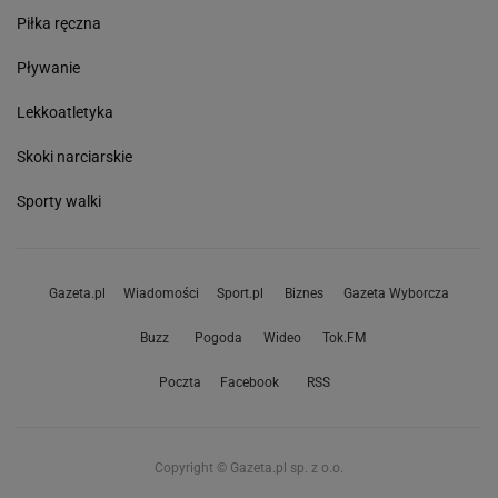
Piłka ręczna
Pływanie
Lekkoatletyka
Skoki narciarskie
Sporty walki
Gazeta.pl
Wiadomości
Sport.pl
Biznes
Gazeta Wyborcza
Buzz
Pogoda
Wideo
Tok.FM
Poczta
Facebook
RSS
Copyright © Gazeta.pl sp. z o.o.