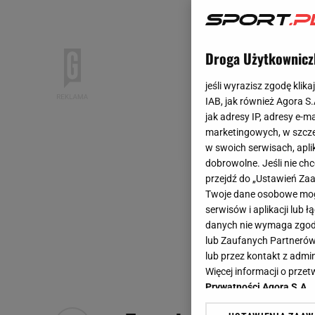
Droga Użytkownicz
jeśli wyrazisz zgodę klika
IAB, jak również Agora S
jak adresy IP, adresy e-m
marketingowych, w szcze
w swoich serwisach, aplik
dobrowolne. Jeśli nie ch
przejdź do „Ustawień Z
Twoje dane osobowe mogą
serwisów i aplikacji lub
danych nie wymaga zgody 
lub Zaufanych Partnerów
lub przez kontakt z admi
Więcej informacji o prz
Prywatności Agora S.A.