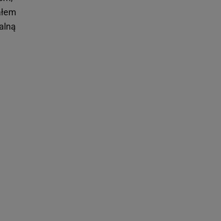
małem
alną