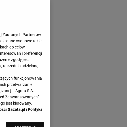
6
] Zaufanych Partnerów
woje dane osobowe takie
likach do celów
teresowań i preferencji
ażenie zgody jest
dę uprzednio udzieloną
yczących funkcjonowania
kach przetwarzanie
ązanej – Agora S.A. –
awień Zaawansowanych”
go jest kierowany.
ości Gazeta.pl
i
Polityka