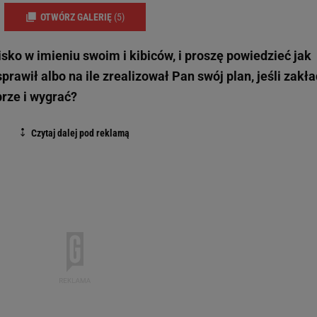
OTWÓRZ GALERIĘ
(5)
isko w imieniu swoim i kibiców, i proszę powiedzieć jak
rawił albo na ile zrealizował Pan swój plan, jeśli zakła
rze i wygrać?