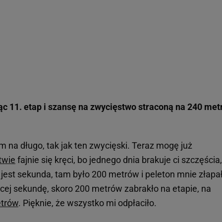
c 11. etap i szansę na zwycięstwo straconą na 240 me
m na długo, tak jak ten zwycięski. Teraz mogę już
twie
fajnie się kręci, bo jednego dnia brakuje ci szczęścia,
jest sekunda, tam było 200 metrów i peleton mnie złapał
cej sekundę, skoro 200 metrów zabrakło na etapie, na
etrów
. Pięknie, że wszystko mi odpłaciło.