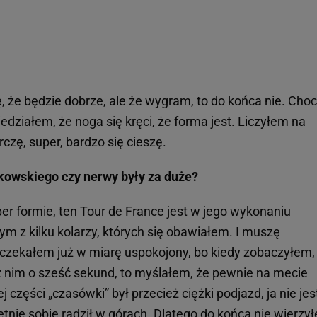
 że będzie dobrze, ale że wygram, to do końca nie. Choc
wiedziałem, że noga się kręci, że forma jest. Liczyłem na
czę, super, bardzo się cieszę.
tkowskiego czy nerwy były za duże?
per formie, ten Tour de France jest w jego wykonaniu
ym z kilku kolarzy, których się obawiałem. I muszę
czekałem już w miarę uspokojony, bo kiedy zobaczyłem,
 nim o sześć sekund, to myślałem, że pewnie na mecie
 części „czasówki” był przecież ciężki podjazd, ja nie je
tnie sobie radził w górach. Dlatego do końca nie wierzy