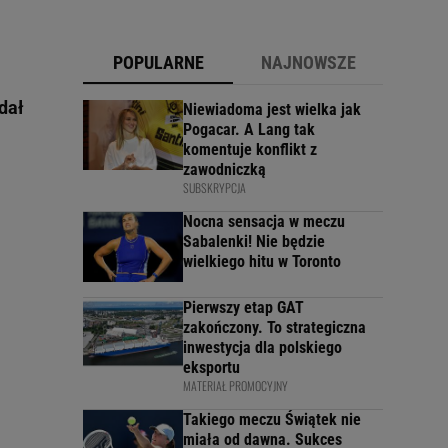
POPULARNE
NAJNOWSZE
dał
Niewiadoma jest wielka jak
Pogacar. A Lang tak
komentuje konflikt z
zawodniczką
SUBSKRYPCJA
Nocna sensacja w meczu
Sabalenki! Nie będzie
wielkiego hitu w Toronto
Pierwszy etap GAT
zakończony. To strategiczna
inwestycja dla polskiego
eksportu
MATERIAŁ PROMOCYJNY
Takiego meczu Świątek nie
miała od dawna. Sukces