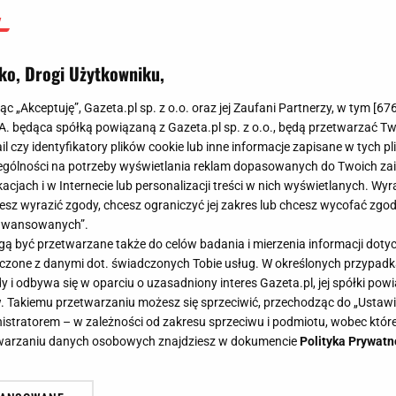
ko, Drogi Użytkowniku,
jąc „Akceptuję”, Gazeta.pl sp. z o.o. oraz jej Zaufani Partnerzy, w tym [
67
.A. będąca spółką powiązaną z Gazeta.pl sp. z o.o., będą przetwarzać T
ail czy identyfikatory plików cookie lub inne informacje zapisane w tych p
gólności na potrzeby wyświetlania reklam dopasowanych do Twoich zain
acjach i w Internecie lub personalizacji treści w nich wyświetlanych. Wyr
cesz wyrazić zgody, chcesz ograniczyć jej zakres lub chcesz wycofać zgo
aawansowanych”.
 być przetwarzane także do celów badania i mierzenia informacji dot
 łączone z danymi dot. świadczonych Tobie usług. W określonych przypad
i odbywa się w oparciu o uzasadniony interes Gazeta.pl, jej spółki powi
. Takiemu przetwarzaniu możesz się sprzeciwić, przechodząc do „Ust
nistratorem – w zależności od zakresu sprzeciwu i podmiotu, wobec które
etwarzaniu danych osobowych znajdziesz w dokumencie
Polityka Prywatn