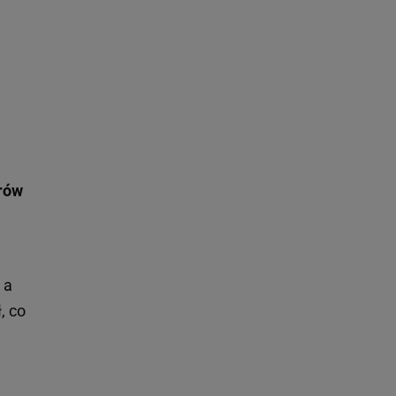
trów
 a
, co