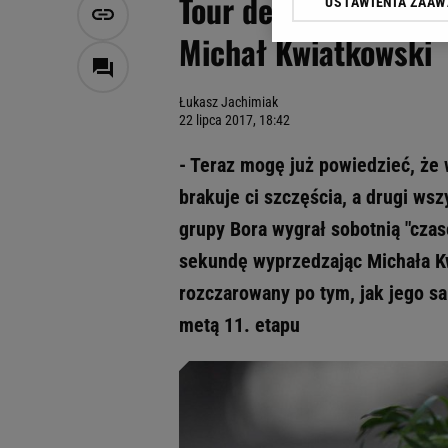
Tour de France. Mac
USTAWIENIA ZAA
Klikając „Akceptuję” wyra
Zaufanych Partnerów i A
Michał Kwiatkowski
dotyczące plików cookie,
odnośnik „Ustawienia pr
plików cookie możliwa je
Łukasz Jachimiak
22 lipca 2017, 18:42
My, nasi Zaufani Partne
Użycie dokładnych danych
- Teraz mogę już powiedzieć, że 
Przechowywanie informacji
brakuje ci szczęścia, a drugi ws
badnie odbiorców i uleps
grupy Bora wygrał sobotnią "czas
sekundę wyprzedzając Michała Kw
rozczarowany po tym, jak jego s
metą 11. etapu