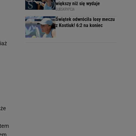
większy niż się wydaje
SUBSKRYPCJA
Świątek odwróciła losy meczu
z Kostiuk! 6:2 na koniec
iaż
 że
stem
łem,