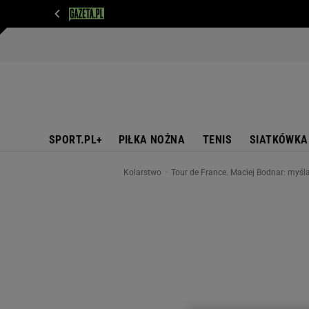
WIADOMOŚCI
NEXT
SPORT
PLOTEK
D
SPORT.PL+
PIŁKA NOŻNA
TENIS
SIATKÓWKA
Kolarstwo
Tour de France. Maciej Bodnar: myśl