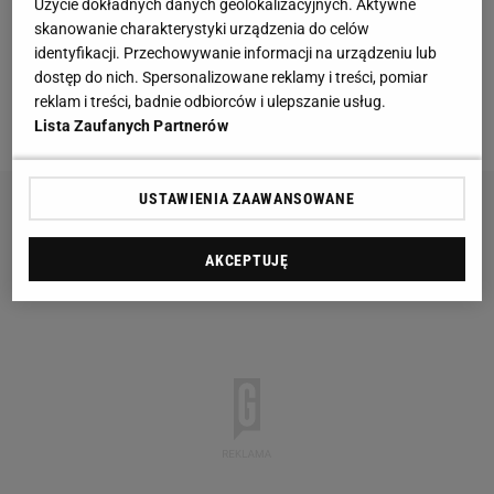
„Wielkiej Pętli” i zarazem jeden z głównych
Użycie dokładnych danych geolokalizacyjnych. Aktywne
skanowanie charakterystyki urządzenia do celów
faworytów „czasówki”, podekscytowany Jaskuła
identyfikacji. Przechowywanie informacji na urządzeniu lub
zadzwonił do mnie z propozycją.
dostęp do nich. Spersonalizowane reklamy i treści, pomiar
reklam i treści, badnie odbiorców i ulepszanie usług.
- Zakładamy się? – zapytał.
Lista Zaufanych Partnerów
USTAWIENIA ZAAWANSOWANE
AKCEPTUJĘ