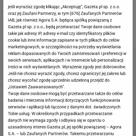
największego wyścigu świata i dwukrotnie
jeśli wyrazisz zgodę klikając „Akceptuję”, Gazeta.pl sp. z o.o.
zwyciężał w klasyfikacji na najlepszego górala. W
oraz jej Zaufani Partnerzy, w tym [
676
] Zaufanych Partnerów
sobotę w Marsylii, na przedostatnim odcinku
TdF
IAB, jak również Agora S.A. będąca spółką powiązaną z
2017, doczekaliśmy się pierwszego
polskiego
Gazeta.pl sp. z o.o., będą przetwarzać Twoje dane osobowe
takie jak adresy IP, adresy e-mail czy identyfikatory plików
dubletu w historii.
cookie lub inne informacje zapisane w tych plikach do celów
marketingowych, w szczególności na potrzeby wyświetlania
reklam dopasowanych do Twoich zainteresowań i preferencji w
swoich serwisach, aplikacjach i w Internecie lub personalizacji
treści w nich wyświetlanych. Wyrażenie zgody jest dobrowolne.
Jeśli nie chcesz wyrazić zgody, chcesz ograniczyć jej zakres lub
chcesz wycofać zgodę uprzednio udzieloną przejdź do
„Ustawień Zaawansowanych”.
Twoje dane osobowe mogą być przetwarzane także do celów
badania i mierzenia informacji dotyczących funkcjonowania
serwisów i aplikacji lub łączone z danymi dot. świadczonych
Tobie usług. W określonych przypadkach przetwarzanie
danych nie wymaga zgody i odbywa się w oparciu o
uzasadniony interes Gazeta.pl, jej spółki powiązanej – Agora
S.A. – lub Zaufanych Partnerów. Takiemu przetwarzaniu