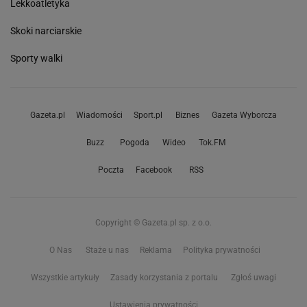
Lekkoatletyka
Skoki narciarskie
Sporty walki
Gazeta.pl
Wiadomości
Sport.pl
Biznes
Gazeta Wyborcza
Buzz
Pogoda
Wideo
Tok.FM
Poczta
Facebook
RSS
Copyright © Gazeta.pl sp. z o.o.
O Nas
Staże u nas
Reklama
Polityka prywatności
Wszystkie artykuły
Zasady korzystania z portalu
Zgłoś uwagi
Ustawienia prywatności