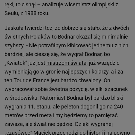
ręki, to cisnął – analizuje wicemistrz olimpijski z
Seulu, z 1988 roku.
Jaskuła twierdzi też, że dobrze się stało, że z dwóch
świetnych Polaków to Bodnar okazał się minimalnie
szybszy. - Nie potrafiłbym kibicować jednemu z nich
bardziej, ale cieszę się, że wygrał Bodnar, bo
„Kwiatek” już jest
mistrzem świata
, już wszędzie
wymieniają go w gronie najlepszych kolarzy, a i za
ten Tour de France jest bardzo chwalony. On
wypracował sobie świetną pozycję, wielki szacunek
w środowisku. Natomiast Bodnar był bardzo bliski
wygrania 11. etapu, ale peleton dogonił go na 240
metrów przed metą i my będziemy to pamiętać
zawsze, ale świat nie będzie. Dzięki wygranej
„czasówce” Maciek przechodzi do historii i na pewno