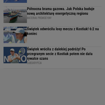
Północna brama gazowa. Jak Polska buduje
nową architekturę energetyczną regionu
MATERIAŁ PROMOCYJNY
Świątek odwróciła losy meczu z Kostiuk! 6:2 na
koniec
Świątek wróciła z dalekiej podróży! Po
przegranym secie z Kostiuk potem nie dała
rywalce szans
SUBSKRYPCJA