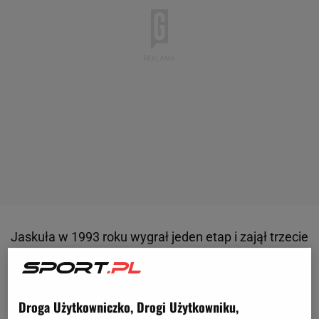
Jaskuła w 1993 roku wygrał jeden etap i zajął trzecie
miejsce w klasyfikacji generalnej. Do jego wielkich
sukcesów dopiero w latach 2014-2016 nawiązał
Rafał Majka, który w sumie wygrał trzy etapy
Droga Użytkowniczko, Drogi Użytkowniku,