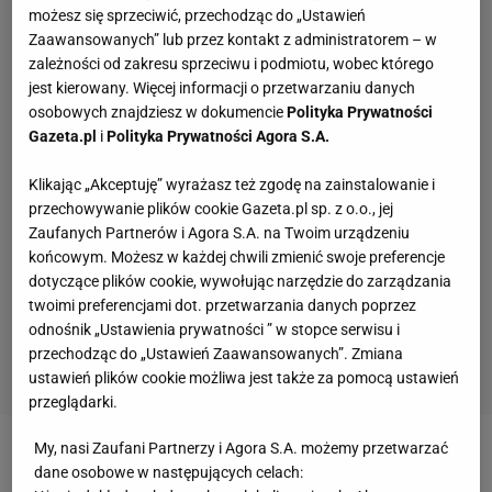
możesz się sprzeciwić, przechodząc do „Ustawień
Zaawansowanych” lub przez kontakt z administratorem – w
zależności od zakresu sprzeciwu i podmiotu, wobec którego
jest kierowany. Więcej informacji o przetwarzaniu danych
osobowych znajdziesz w dokumencie
Polityka Prywatności
Gazeta.pl
i
Polityka Prywatności Agora S.A.
Klikając „Akceptuję” wyrażasz też zgodę na zainstalowanie i
przechowywanie plików cookie Gazeta.pl sp. z o.o., jej
Zaufanych Partnerów i Agora S.A. na Twoim urządzeniu
końcowym. Możesz w każdej chwili zmienić swoje preferencje
dotyczące plików cookie, wywołując narzędzie do zarządzania
twoimi preferencjami dot. przetwarzania danych poprzez
odnośnik „Ustawienia prywatności ” w stopce serwisu i
przechodząc do „Ustawień Zaawansowanych”. Zmiana
ustawień plików cookie możliwa jest także za pomocą ustawień
przeglądarki.
My, nasi Zaufani Partnerzy i Agora S.A. możemy przetwarzać
Jeszcze zanim na trasę wyruszył Chris Froome, lider
dane osobowe w następujących celach: