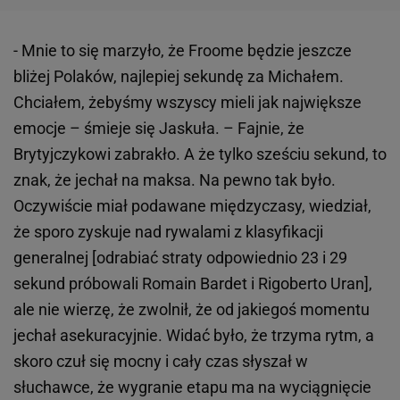
- Mnie to się marzyło, że Froome będzie jeszcze
bliżej Polaków, najlepiej sekundę za Michałem.
Chciałem, żebyśmy wszyscy mieli jak największe
emocje – śmieje się Jaskuła. – Fajnie, że
Brytyjczykowi zabrakło. A że tylko sześciu sekund, to
znak, że jechał na maksa. Na pewno tak było.
Oczywiście miał podawane międzyczasy, wiedział,
że sporo zyskuje nad rywalami z klasyfikacji
generalnej [odrabiać straty odpowiednio 23 i 29
sekund próbowali Romain Bardet i Rigoberto Uran],
ale nie wierzę, że zwolnił, że od jakiegoś momentu
jechał asekuracyjnie. Widać było, że trzyma rytm, a
skoro czuł się mocny i cały czas słyszał w
słuchawce, że wygranie etapu ma na wyciągnięcie