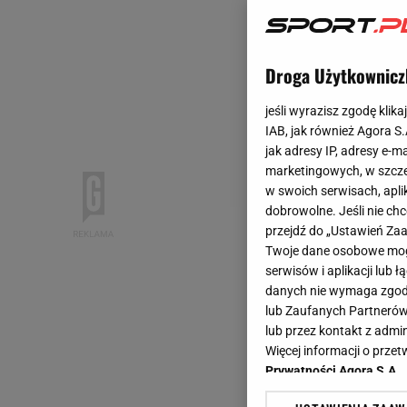
Droga Użytkownicz
jeśli wyrazisz zgodę klika
IAB, jak również Agora S
jak adresy IP, adresy e-m
marketingowych, w szcze
w swoich serwisach, aplik
dobrowolne. Jeśli nie ch
przejdź do „Ustawień Z
Twoje dane osobowe mogą
serwisów i aplikacji lub
danych nie wymaga zgody 
lub Zaufanych Partnerów
lub przez kontakt z admi
Więcej informacji o prz
Prywatności Agora S.A.