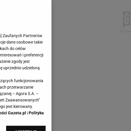
6
] Zaufanych Partnerów
woje dane osobowe takie
likach do celów
teresowań i preferencji
ażenie zgody jest
dę uprzednio udzieloną
yczących funkcjonowania
kach przetwarzanie
ązanej – Agora S.A. –
awień Zaawansowanych”
go jest kierowany.
ości Gazeta.pl
i
Polityka