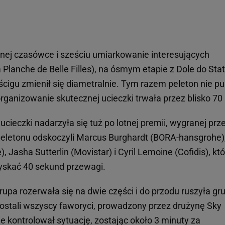
yjnej czasówce i sześciu umiarkowanie interesujących
Planche de Belle Filles), na ósmym etapie z Dole do Stat
ścigu zmienił się diametralnie. Tym razem peleton nie pu
zorganizowanie skutecznej ucieczki trwała przez blisko 70
cieczki nadarzyła się tuż po lotnej premii, wygranej prz
 peletonu odskoczyli Marcus Burghardt (BORA-hansgrohe)
 Jasha Sutterlin (Movistar) i Cyril Lemoine (Cofidis), kt
skać 40 sekund przewagi.
pa rozerwała się na dwie części i do przodu ruszyła gr
 zostali wszyscy faworyci, prowadzony przez drużynę Sky
e kontrolował sytuację, zostając około 3 minuty za