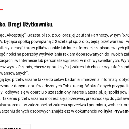
ko, Drogi Użytkowniku,
jąc „Akceptuję”, Gazeta.pl sp. z o.o. oraz jej Zaufani Partnerzy, w tym [
67
.A. będąca spółką powiązaną z Gazeta.pl sp. z o.o., będą przetwarzać T
ail czy identyfikatory plików cookie lub inne informacje zapisane w tych p
gólności na potrzeby wyświetlania reklam dopasowanych do Twoich zain
acjach i w Internecie lub personalizacji treści w nich wyświetlanych. Wyr
cesz wyrazić zgody, chcesz ograniczyć jej zakres lub chcesz wycofać zgo
aawansowanych”.
 być przetwarzane także do celów badania i mierzenia informacji dot
 łączone z danymi dot. świadczonych Tobie usług. W określonych przypad
i odbywa się w oparciu o uzasadniony interes Gazeta.pl, jej spółki powi
. Takiemu przetwarzaniu możesz się sprzeciwić, przechodząc do „Ust
nistratorem – w zależności od zakresu sprzeciwu i podmiotu, wobec które
etwarzaniu danych osobowych znajdziesz w dokumencie
Polityka Prywatn