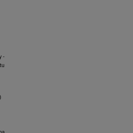
y -
tu
)
pa,