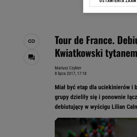
USTAWIENIA ZAA
Klikając „Akceptuję” wyra
Zaufanych Partnerów i A
dotyczące plików cookie,
odnośnik „Ustawienia pr
plików cookie możliwa je
Tour de France. Deb
My, nasi Zaufani Partne
Kwiatkowski tytanem 
Użycie dokładnych danych
Przechowywanie informacji
badnie odbiorców i uleps
Mariusz Czykier
8 lipca 2017, 17:18
Miał być etap dla uciekinierów i 
grupy dzieliły się i ponownie łąc
debiutujący w wyścigu Lilian Ca