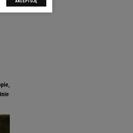
AKCEPTUJĘ
l sp. z o.o., jej
ić swoje preferencje
arzania danych poprzez
ych”. Zmiana ustawień
ach:
 celów identyfikacji.
omiar reklam i treści,
opie,
tnie