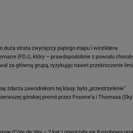
duża strata zwycięzcy piątego etapu i wicelidera
Demarre (FDJ), który – prawdopodobnie z powodu chorob
ał za główną grupą, ryzykując nawet przekroczenie limi
ię zdarza zawodnikom tej klasy, było „przestrzelenie”
pierwszej górskiej premii przez Froome’a i Thomasa (Sky
mię (Côte de Viry – 2 kat.) utworzyła się 8-osobowa gru