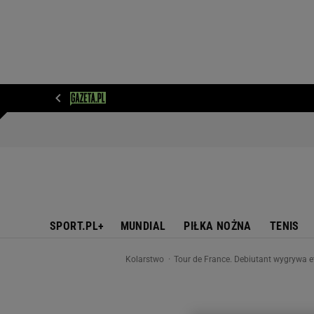
WIADOMOŚCI
NEXT
SPORT
PLOTEK
D
SPORT.PL+
MUNDIAL
PIŁKA NOŻNA
TENIS
Kolarstwo
Tour de France. Debiutant wygrywa e