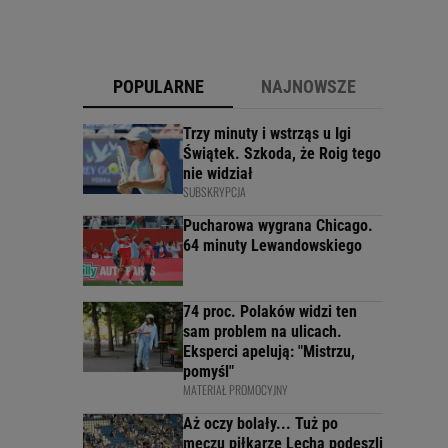
POPULARNE
NAJNOWSZE
Trzy minuty i wstrząs u Igi
Świątek. Szkoda, że Roig tego
nie widział
SUBSKRYPCJA
Pucharowa wygrana Chicago.
64 minuty Lewandowskiego
74 proc. Polaków widzi ten
sam problem na ulicach.
Eksperci apelują: "Mistrzu,
pomyśl"
MATERIAŁ PROMOCYJNY
Aż oczy bolały... Tuż po
meczu piłkarze Lecha podeszli