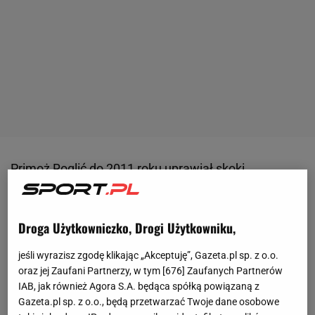
Primoż Roglić do 2011 roku uprawiał skoki
narciarskie i był uznawany za jeden z większych
talentów w słoweńskich
skokach
. Niestety, jego
Droga Użytkowniczko, Drogi Użytkowniku,
dobrze zapowiadającą się karierę przerwał bardzo
groźny upadek na skoczni do lotów w Planicy. Roglić
jeśli wyrazisz zgodę klikając „Akceptuję”, Gazeta.pl sp. z o.o.
zaleczył rany po fatalnym dla siebie zdarzeniu, ale
oraz jej Zaufani Partnerzy, w tym [
676
] Zaufanych Partnerów
IAB, jak również Agora S.A. będąca spółką powiązaną z
blizn na psychice już nie udało się wyeliminować.
Gazeta.pl sp. z o.o., będą przetwarzać Twoje dane osobowe
Były skoczek przyznał wówczas, że nadal chce