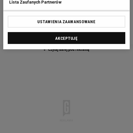
Lista Zaufanych Partnerów
różne dyscypliny, ale jedna rzecz się nie zmienia - to
zawodowy sport, trzeba ciężko pracować - wyjaśniał
USTAWIENIA ZAAWANSOWANE
Słoweniec, który świetnie sobie radzi na górskich
etapach.
AKCEPTUJĘ