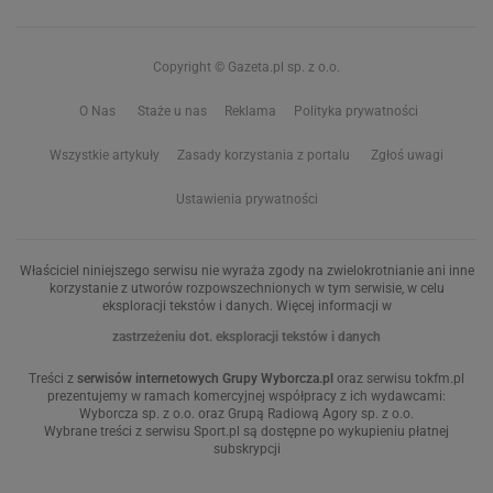
Copyright © Gazeta.pl sp. z o.o.
O Nas
Staże u nas
Reklama
Polityka prywatności
Wszystkie artykuły
Zasady korzystania z portalu
Zgłoś uwagi
Ustawienia prywatności
Właściciel niniejszego serwisu nie wyraża zgody na zwielokrotnianie ani inne
korzystanie z utworów rozpowszechnionych w tym serwisie, w celu
eksploracji tekstów i danych. Więcej informacji w
zastrzeżeniu dot. eksploracji tekstów i danych
Treści z
serwisów internetowych Grupy Wyborcza.pl
oraz serwisu tokfm.pl
prezentujemy w ramach komercyjnej współpracy z ich wydawcami:
Wyborcza sp. z o.o. oraz Grupą Radiową Agory sp. z o.o.
Wybrane treści z serwisu Sport.pl są dostępne po wykupieniu płatnej
subskrypcji