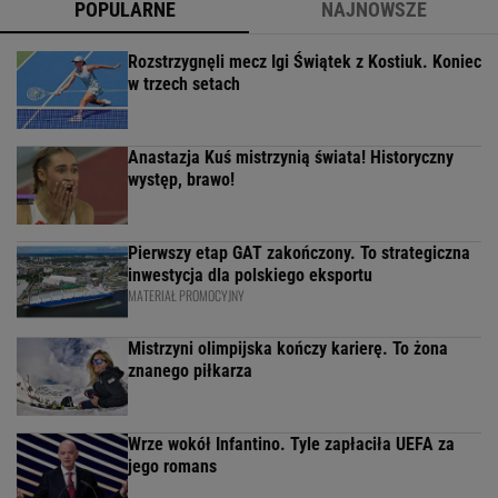
POPULARNE
NAJNOWSZE
Rozstrzygnęli mecz Igi Świątek z Kostiuk. Koniec
w trzech setach
Anastazja Kuś mistrzynią świata! Historyczny
występ, brawo!
Pierwszy etap GAT zakończony. To strategiczna
inwestycja dla polskiego eksportu
MATERIAŁ PROMOCYJNY
Mistrzyni olimpijska kończy karierę. To żona
znanego piłkarza
Wrze wokół Infantino. Tyle zapłaciła UEFA za
jego romans