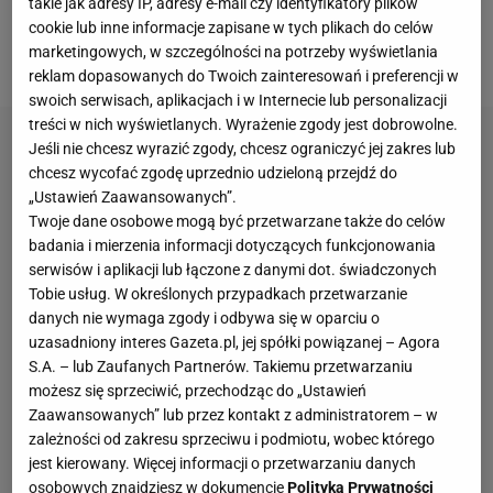
takie jak adresy IP, adresy e-mail czy identyfikatory plików
uprawiać ten sport, ale czuje wewnętrzną blokadę,
cookie lub inne informacje zapisane w tych plikach do celów
marketingowych, w szczególności na potrzeby wyświetlania
która nie pozwala mu dobrze skakać.
reklam dopasowanych do Twoich zainteresowań i preferencji w
swoich serwisach, aplikacjach i w Internecie lub personalizacji
treści w nich wyświetlanych. Wyrażenie zgody jest dobrowolne.
Jeśli nie chcesz wyrazić zgody, chcesz ograniczyć jej zakres lub
chcesz wycofać zgodę uprzednio udzieloną przejdź do
„Ustawień Zaawansowanych”.
Twoje dane osobowe mogą być przetwarzane także do celów
badania i mierzenia informacji dotyczących funkcjonowania
serwisów i aplikacji lub łączone z danymi dot. świadczonych
Tobie usług. W określonych przypadkach przetwarzanie
danych nie wymaga zgody i odbywa się w oparciu o
uzasadniony interes Gazeta.pl, jej spółki powiązanej – Agora
S.A. – lub Zaufanych Partnerów. Takiemu przetwarzaniu
możesz się sprzeciwić, przechodząc do „Ustawień
Zaawansowanych” lub przez kontakt z administratorem – w
zależności od zakresu sprzeciwu i podmiotu, wobec którego
jest kierowany. Więcej informacji o przetwarzaniu danych
osobowych znajdziesz w dokumencie
Polityka Prywatności