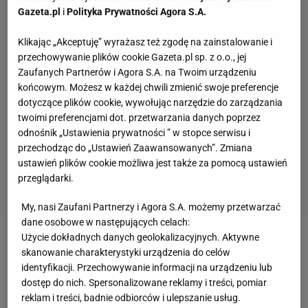
Gazeta.pl
i
Polityka Prywatności Agora S.A.
Klikając „Akceptuję” wyrażasz też zgodę na zainstalowanie i
przechowywanie plików cookie Gazeta.pl sp. z o.o., jej
Zaufanych Partnerów i Agora S.A. na Twoim urządzeniu
końcowym. Możesz w każdej chwili zmienić swoje preferencje
dotyczące plików cookie, wywołując narzędzie do zarządzania
twoimi preferencjami dot. przetwarzania danych poprzez
odnośnik „Ustawienia prywatności ” w stopce serwisu i
przechodząc do „Ustawień Zaawansowanych”. Zmiana
ustawień plików cookie możliwa jest także za pomocą ustawień
przeglądarki.
My, nasi Zaufani Partnerzy i Agora S.A. możemy przetwarzać
dane osobowe w następujących celach:
Użycie dokładnych danych geolokalizacyjnych. Aktywne
Zmiana dyscypliny nie zdarza się często
skanowanie charakterystyki urządzenia do celów
identyfikacji. Przechowywanie informacji na urządzeniu lub
- Po upadku na skoczni chciałem zostać
dostęp do nich. Spersonalizowane reklamy i treści, pomiar
reklam i treści, badnie odbiorców i ulepszanie usług.
zawodowym kolarzem. Skoki i kolarstwo to dwie