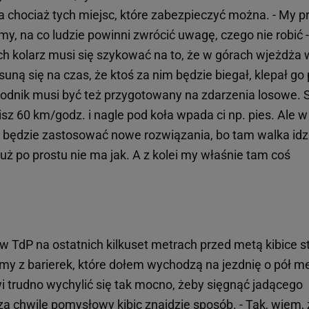
chociaż tych miejsc, które zabezpieczyć można. - My p
, na co ludzie powinni zwrócić uwagę, czego nie robić -
ach kolarz musi się szykować na to, że w górach wjeżdża 
suną się na czas, że ktoś za nim będzie biegał, klepał go
wodnik musi być też przygotowany na zdarzenia losowe.
isz 60 km/godz. i nagle pod koła wpada ci np. pies. Ale w
 będzie zastosować nowe rozwiązania, bo tam walka idz
już po prostu nie ma jak. A z kolei my właśnie tam coś
 w TdP na ostatnich kilkuset metrach przed metą kibice s
amy z barierek, które dołem wychodzą na jezdnię o pół m
owi trudno wychylić się tak mocno, żeby sięgnąć jadącego
o za chwilę pomysłowy kibic znajdzie sposób. - Tak, wiem,