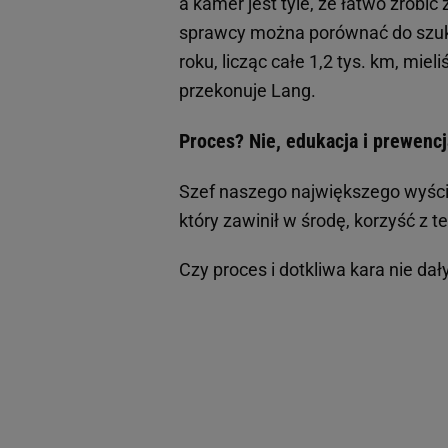
a kamer jest tyle, że łatwo zrobić
sprawcy można porównać do szuka
roku, licząc całe 1,2 tys. km, miel
przekonuje Lang.
Proces? Nie, edukacja i prewencj
Szef naszego największego wyścigu
który zawinił w środę, korzyść z t
Czy proces i dotkliwa kara nie d