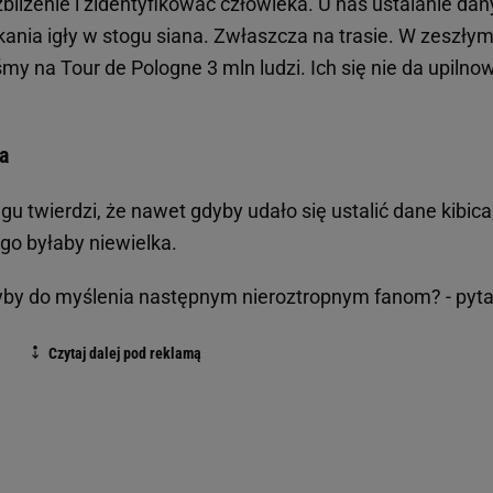
 zbliżenie i zidentyfikować człowieka. U nas ustalanie da
nia igły w stogu siana. Zwłaszcza na trasie. W zeszły
iśmy na Tour de Pologne 3 mln ludzi. Ich się nie da upilno
a
 twierdzi, że nawet gdyby udało się ustalić dane kibica
ego byłaby niewielka.
ałyby do myślenia następnym nieroztropnym fanom? - pyt