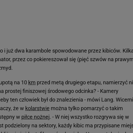
o i już dwa karambole spowodowane przez kibiców. Kilka
ator, przez co pokiereszował się (pięć szwów na prawy
Szmyd.
głupotą na 10
km
przed metą drugiego etapu, namierzyć n
 na prostej finiszowej środowego odcinka? - Kamery
żeby ten człowiek był do znalezienia - mówi Lang. Wicemi
maczy, że w
kolarstwie
można tylko pomarzyć o takim
ostępny w
piłce nożnej
. - W niej wszystko rozgrywa się w
st podzielony na sektory, każdy kibic ma przypisane miej