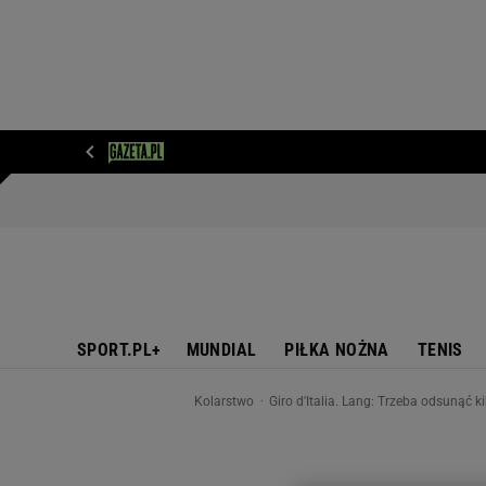
WIADOMOŚCI
NEXT
SPORT
PLOTEK
D
SPORT.PL+
MUNDIAL
PIŁKA NOŻNA
TENIS
Kolarstwo
Giro d'Italia. Lang: Trzeba odsunąć k