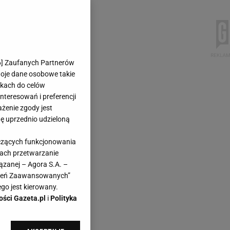
6
] Zaufanych Partnerów
woje dane osobowe takie
likach do celów
teresowań i preferencji
ażenie zgody jest
dę uprzednio udzieloną
yczących funkcjonowania
kach przetwarzanie
ązanej – Agora S.A. –
awień Zaawansowanych”
go jest kierowany.
ości Gazeta.pl
i
Polityka