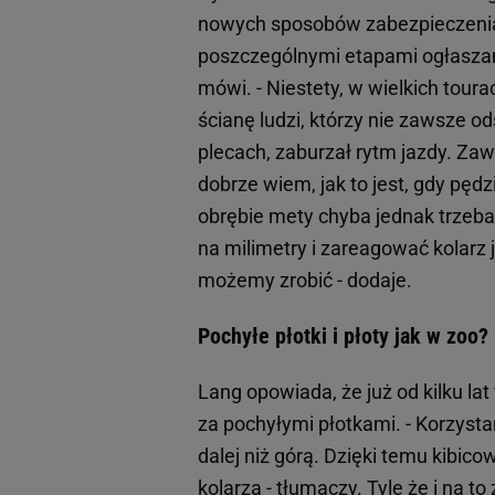
nowych sposobów zabezpieczenia 
poszczególnymi etapami ogłaszamy
mówi. - Niestety, w wielkich tour
ścianę ludzi, którzy nie zawsze od
plecach, zaburzał rytm jazdy. Za
dobrze wiem, jak to jest, gdy pędz
obrębie mety chyba jednak trzeba
na milimetry i zareagować kolarz 
możemy zrobić - dodaje.
Pochyłe płotki i płoty jak w zoo?
Lang opowiada, że już od kilku lat
za pochyłymi płotkami. - Korzyst
dalej niż górą. Dzięki temu kibic
kolarza - tłumaczy. Tyle że i na t