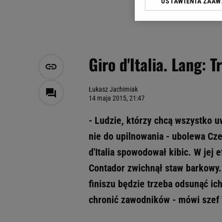
USTAWIENIA ZAA
Klikając „Akceptuję” wyra
Zaufanych Partnerów i A
dotyczące plików cookie,
odnośnik „Ustawienia pr
plików cookie możliwa je
Giro d'Italia. Lang: 
My, nasi Zaufani Partne
Użycie dokładnych danych
Przechowywanie informacji
Łukasz Jachimiak
14 maja 2015, 21:47
badnie odbiorców i uleps
- Ludzie, którzy chcą wszystko u
nie do upilnowania - ubolewa Cze
d'Italia spowodował kibic. W jej 
Contador zwichnął staw barkowy. 
finiszu będzie trzeba odsunąć i
chronić zawodników - mówi szef T