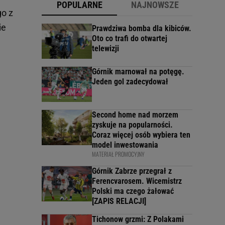
POPULARNE
NAJNOWSZE
go z
ie
Prawdziwa bomba dla kibiców.
Oto co trafi do otwartej
telewizji
Górnik marnował na potęgę.
Jeden gol zadecydował
Second home nad morzem
zyskuje na popularności.
Coraz więcej osób wybiera ten
model inwestowania
MATERIAŁ PROMOCYJNY
Górnik Zabrze przegrał z
Ferencvarosem. Wicemistrz
Polski ma czego żałować
[ZAPIS RELACJI]
Tichonow grzmi: Z Polakami