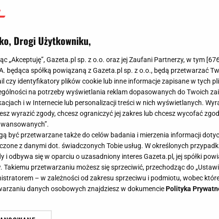
ko, Drogi Użytkowniku,
jąc „Akceptuję”, Gazeta.pl sp. z o.o. oraz jej Zaufani Partnerzy, w tym [
67
.A. będąca spółką powiązaną z Gazeta.pl sp. z o.o., będą przetwarzać T
ail czy identyfikatory plików cookie lub inne informacje zapisane w tych p
gólności na potrzeby wyświetlania reklam dopasowanych do Twoich zain
acjach i w Internecie lub personalizacji treści w nich wyświetlanych. Wyr
cesz wyrazić zgody, chcesz ograniczyć jej zakres lub chcesz wycofać zgo
aawansowanych”.
 być przetwarzane także do celów badania i mierzenia informacji dot
 łączone z danymi dot. świadczonych Tobie usług. W określonych przypad
i odbywa się w oparciu o uzasadniony interes Gazeta.pl, jej spółki powi
. Takiemu przetwarzaniu możesz się sprzeciwić, przechodząc do „Ust
nistratorem – w zależności od zakresu sprzeciwu i podmiotu, wobec które
etwarzaniu danych osobowych znajdziesz w dokumencie
Polityka Prywatn