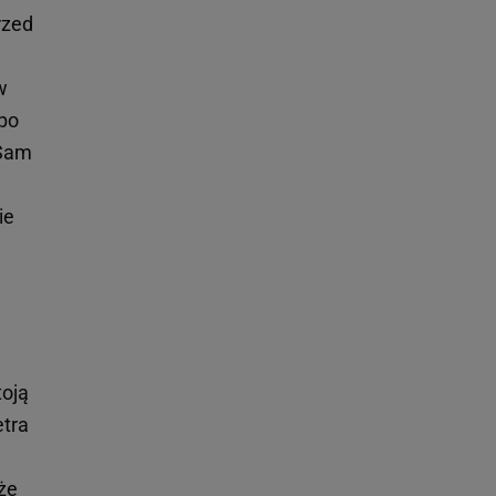
rzed
w
 po
 Sam
ie
toją
etra
 że