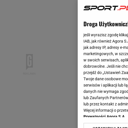
Droga Użytkownicz
jeśli wyrazisz zgodę klika
IAB, jak również Agora S
jak adresy IP, adresy e-m
marketingowych, w szcze
w swoich serwisach, aplik
dobrowolne. Jeśli nie ch
przejdź do „Ustawień Z
Twoje dane osobowe mogą
serwisów i aplikacji lub
danych nie wymaga zgody 
lub Zaufanych Partnerów
lub przez kontakt z admi
Więcej informacji o prz
Prywatności Agora S.A.