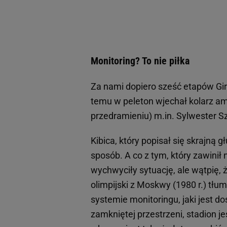
Monitoring? To nie piłka
Za nami dopiero sześć etapów Gir
temu w peleton wjechał kolarz am
przedramieniu) m.in. Sylwester 
Kibica, który popisał się skrajną 
sposób. A co z tym, który zawinił
wychwyciły sytuację, ale wątpię, 
olimpijski z Moskwy (1980 r.) tłu
systemie monitoringu, jaki jest d
zamkniętej przestrzeni, stadion je