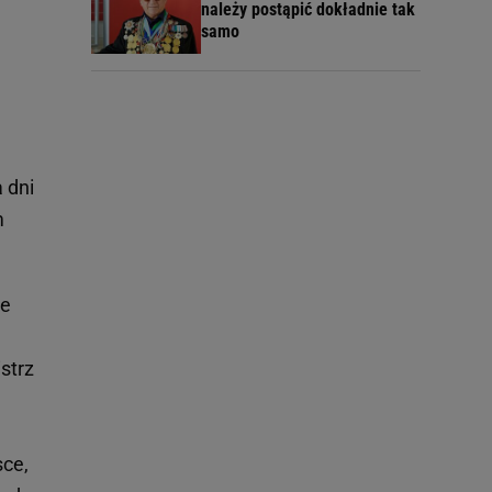
należy postąpić dokładnie tak
samo
 dni
m
ie
strz
sce,