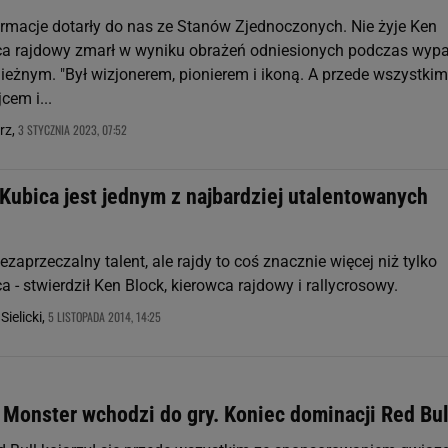
ormacje dotarły do nas ze Stanów Zjednoczonych. Nie żyje Ken
ca rajdowy zmarł w wyniku obrażeń odniesionych podczas wyp
nieżnym. "Był wizjonerem, pionierem i ikoną. A przede wszystkim
cem i...
3 STYCZNIA 2023, 07:52
rz,
Kubica jest jednym z najbardziej utalentowanych
ezaprzeczalny talent, ale rajdy to coś znacznie więcej niż tylko
a - stwierdził Ken Block, kierowca rajdowy i rallycrosowy.
5 LISTOPADA 2014, 14:25
Sielicki,
 Monster wchodzi do gry. Koniec dominacji Red Bul