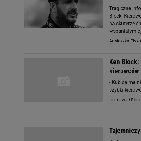
Tragiczne inf
Block. Kierow
na skuterze ś
wspaniałym oj
Agnieszka Pisko
Ken Block: 
kierowców
- Kubica ma ni
szybki kierowc
rozmawiał Piotr 
Tajemniczy