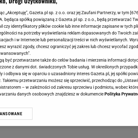
ko, Drogi Użytkowniku,
jąc „Akceptuję”, Gazeta.pl sp. z o.o. oraz jej Zaufani Partnerzy, w tym [
67
.A. będąca spółką powiązaną z Gazeta.pl sp. z o.o., będą przetwarzać T
ail czy identyfikatory plików cookie lub inne informacje zapisane w tych p
gólności na potrzeby wyświetlania reklam dopasowanych do Twoich zain
acjach i w Internecie lub personalizacji treści w nich wyświetlanych. Wyr
cesz wyrazić zgody, chcesz ograniczyć jej zakres lub chcesz wycofać zgo
aawansowanych”.
 być przetwarzane także do celów badania i mierzenia informacji dot
 łączone z danymi dot. świadczonych Tobie usług. W określonych przypad
i odbywa się w oparciu o uzasadniony interes Gazeta.pl, jej spółki powi
. Takiemu przetwarzaniu możesz się sprzeciwić, przechodząc do „Ust
nistratorem – w zależności od zakresu sprzeciwu i podmiotu, wobec które
etwarzaniu danych osobowych znajdziesz w dokumencie
Polityka Prywatn
WANSOWANE
żasz też zgodę na zainstalowanie i przechowywanie plików cookie Gazeta.p
gora S.A. na Twoim urządzeniu końcowym. Możesz w każdej chwili zmien
 wywołując narzędzie do zarządzania twoimi preferencjami dot. przetw
ywatności ” w stopce serwisu i przechodząc do „Ustawień Zaawansowan