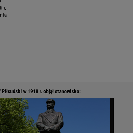
d
in,
enta
 Piłsudski w 1918 r. objął stanowisko: