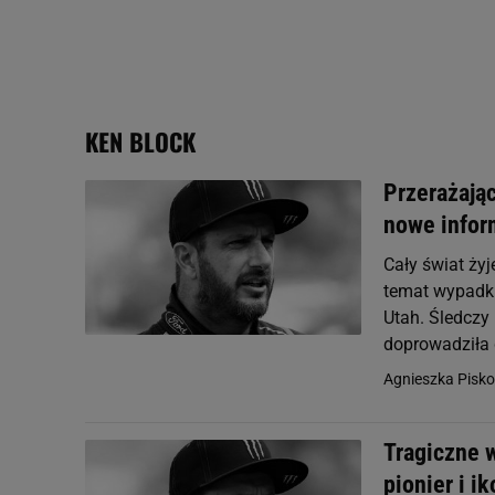
plików cookie możliwa je
My, nasi Zaufani Partne
Użycie dokładnych danych
Przechowywanie informacji
badnie odbiorców i uleps
KEN BLOCK
Przerażając
nowe infor
Cały świat ży
temat wypadku
Utah. Śledczy
doprowadziła d
Agnieszka Pisko
Tragiczne w
pionier i i