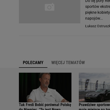
Do tej pory R
sportów ekstr
piękne kobiet
napojów...
Łukasz Ostrusz
POLECAMY
WIĘCEJ TEMATÓW
Tak Fredi Bobić porównał Polskę
Prawdziwe sportow
do Niemiec. "To jest Nowa
mają miejsce na tor