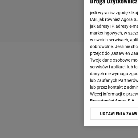
Droga Użytkownicz
jeśli wyrazisz zgodę klika
IAB, jak również Agora S
jak adresy IP, adresy e-m
marketingowych, w szcze
w swoich serwisach, aplik
dobrowolne. Jeśli nie ch
przejdź do „Ustawień Z
Twoje dane osobowe mogą
serwisów i aplikacji lub
danych nie wymaga zgody 
lub Zaufanych Partnerów
lub przez kontakt z admi
Więcej informacji o prz
Prywatności Agora S.A.
USTAWIENIA ZAA
Klikając „Akceptuję” wyra
Zaufanych Partnerów i A
dotyczące plików cookie,
odnośnik „Ustawienia pr