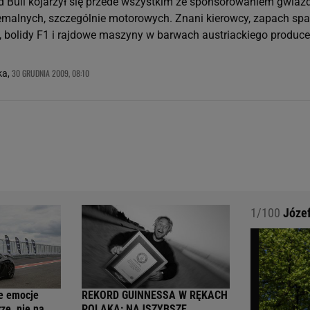
ed Bull kojarzył się przede wszystkim ze sponsorowaniem gwiaz
emalnych, szczególnie motorowych. Znani kierowcy, zapach spal
y, bolidy F1 i rajdowe maszyny w barwach austriackiego produc
30 GRUDNIA 2009, 08:10
ka,
1/100
Józef
e emocje
REKORD GUINNESSA W RĘKACH
ze, nie na
POLAKA: NAJSZYBSZE