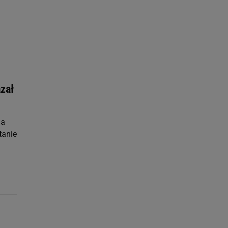
ach:
 celów identyfikacji.
omiar reklam i treści,
zał
na
tanie