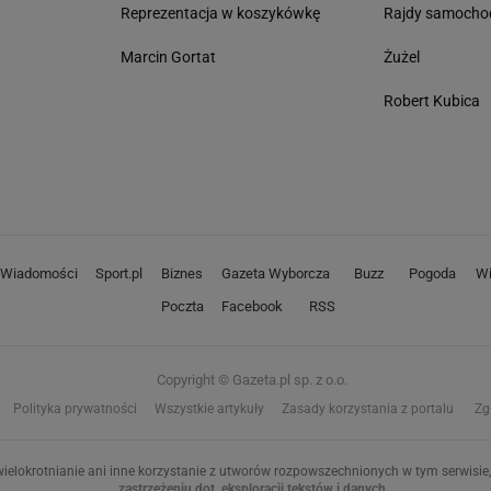
Reprezentacja w koszykówkę
Rajdy samoch
Marcin Gortat
Żużel
Robert Kubica
Wiadomości
Sport.pl
Biznes
Gazeta Wyborcza
Buzz
Pogoda
Wi
Poczta
Facebook
RSS
Copyright © Gazeta.pl sp. z o.o.
Polityka prywatności
Wszystkie artykuły
Zasady korzystania z portalu
Zg
ielokrotnianie ani inne korzystanie z utworów rozpowszechnionych w tym serwisie, 
zastrzeżeniu dot. eksploracji tekstów i danych