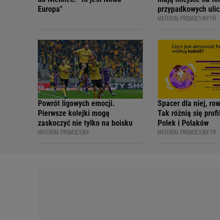
Europa"
przypadkowych ulic
MATERIAŁ PROMOCYJNY PR
bezpiecznie - apelu
profesjonalni kiero
internetowi twórcy
Academy
Powrót ligowych emocji.
Spacer dla niej, ro
Pierwsze kolejki mogą
Tak różnią się prof
zaskoczyć nie tylko na boisku
Polek i Polaków
MATERIAŁ PROMOCYJNY
MATERIAŁ PROMOCYJNY PR