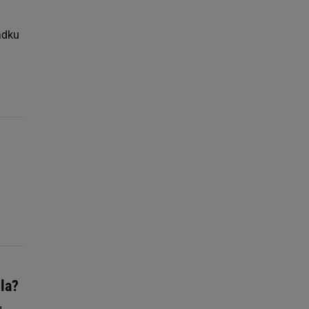
adku
la?