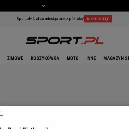
ZIECKO
MOTO
ZIMOWE
KOSZYKÓWKA
MOTO
INNE
MAGAZYN S