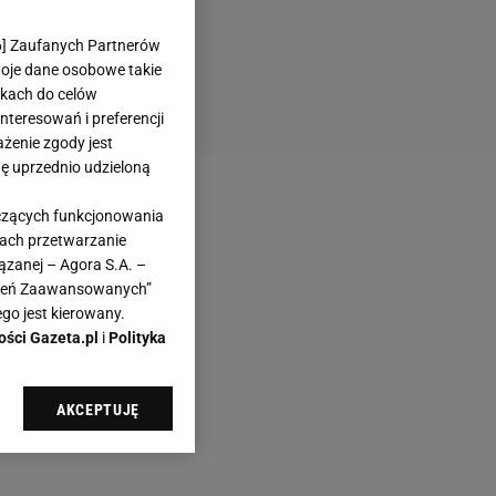
6
] Zaufanych Partnerów
woje dane osobowe takie
likach do celów
teresowań i preferencji
ażenie zgody jest
dę uprzednio udzieloną
yczących funkcjonowania
kach przetwarzanie
ązanej – Agora S.A. –
awień Zaawansowanych”
go jest kierowany.
ości Gazeta.pl
i
Polityka
AKCEPTUJĘ
l sp. z o.o., jej
ić swoje preferencje
arzania danych poprzez
ych”. Zmiana ustawień