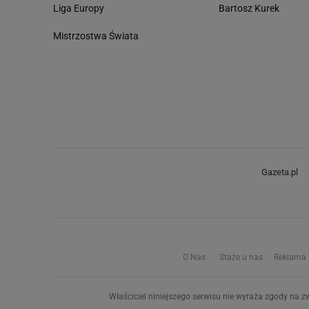
Liga Europy
Bartosz Kurek
Mistrzostwa Świata
Gazeta.pl
O Nas
Staże u nas
Reklama
Właściciel niniejszego serwisu nie wyraża zgody na zw