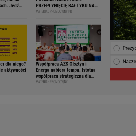
ach. Jedź
PRZEPŁYNIĘCIĘ BAŁTYKU NA
MATERIAŁ PROMOCYJNY PR
ją
DESCE WINDSURFINGOWEJ -
wcy i
OFICJALNIE WPISANY DO
 na 4F Racing
KSIĘGI
Prezy
Nacze
wer dla niego?
Współpraca AZS Olsztyn i
ile aktywności
Energa nabiera tempa. Istotna
współpraca strategiczna dla
MATERIAŁ PROMOCYJNY
siatkarskiego klubu i marki