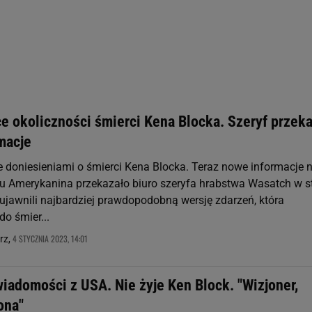
st także za pomocą ustawień przeglądarki.
rzy i Agora S.A. możemy przetwarzać dane osobowe w następujących cel
 geolokalizacyjnych. Aktywne skanowanie charakterystyki urządzenia do
 na urządzeniu lub dostęp do nich. Spersonalizowane reklamy i treści, p
zanie usług.
Lista Zaufanych Partnerów
e okoliczności śmierci Kena Blocka. Szeryf przeka
macje
je doniesieniami o śmierci Kena Blocka. Teraz nowe informacje 
 Amerykanina przekazało biuro szeryfa hrabstwa Wasatch w s
 ujawnili najbardziej prawdopodobną wersję zdarzeń, która
o śmier...
4 STYCZNIA 2023, 14:01
rz,
iadomości z USA. Nie żyje Ken Block. "Wizjoner,
kona"