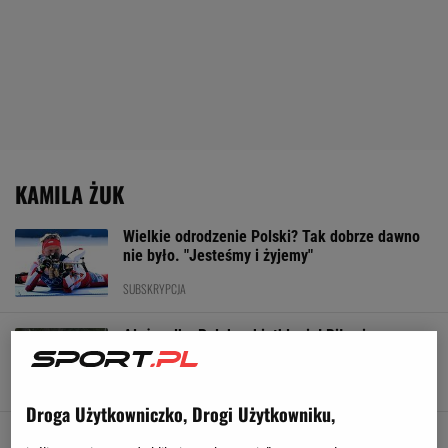
KAMILA ŻUK
Wielkie odrodzenie Polski? Tak dobrze dawno
nie było. "Jesteśmy i żyjemy"
SUBSKRYPCJA
Ależ walka Polek w biathlonie! Biły się o
czołówkę
21 LUTEGO 2026, 15:03
Bartosz Królikowski,
Droga Użytkowniczko, Drogi Użytkowniku,
Historyczny wynik Polek na igrzyskach