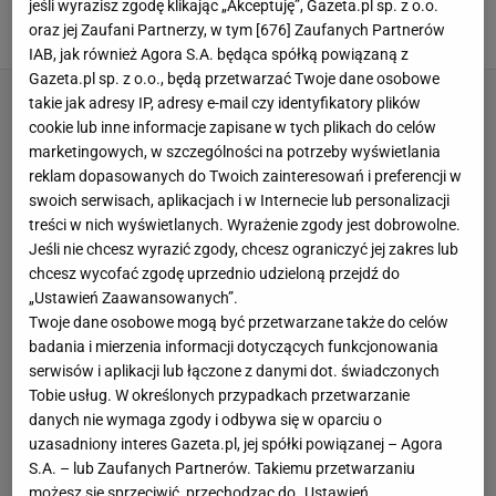
olimpijskich! Brawo, brawo!
jeśli wyrazisz zgodę klikając „Akceptuję”, Gazeta.pl sp. z o.o.
oraz jej Zaufani Partnerzy, w tym [
676
] Zaufanych Partnerów
18 LUTEGO 2026, 16:06
Bartosz Królikowski,
IAB, jak również Agora S.A. będąca spółką powiązaną z
Gazeta.pl sp. z o.o., będą przetwarzać Twoje dane osobowe
takie jak adresy IP, adresy e-mail czy identyfikatory plików
cookie lub inne informacje zapisane w tych plikach do celów
marketingowych, w szczególności na potrzeby wyświetlania
reklam dopasowanych do Twoich zainteresowań i preferencji w
swoich serwisach, aplikacjach i w Internecie lub personalizacji
treści w nich wyświetlanych. Wyrażenie zgody jest dobrowolne.
Jeśli nie chcesz wyrazić zgody, chcesz ograniczyć jej zakres lub
chcesz wycofać zgodę uprzednio udzieloną przejdź do
„Ustawień Zaawansowanych”.
Twoje dane osobowe mogą być przetwarzane także do celów
badania i mierzenia informacji dotyczących funkcjonowania
serwisów i aplikacji lub łączone z danymi dot. świadczonych
Tobie usług. W określonych przypadkach przetwarzanie
danych nie wymaga zgody i odbywa się w oparciu o
uzasadniony interes Gazeta.pl, jej spółki powiązanej – Agora
S.A. – lub Zaufanych Partnerów. Takiemu przetwarzaniu
możesz się sprzeciwić, przechodząc do „Ustawień