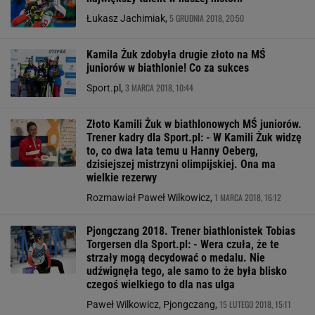
5 GRUDNIA 2018, 20:50
Łukasz Jachimiak,
Kamila Żuk zdobyła drugie złoto na MŚ
juniorów w biathlonie! Co za sukces
3 MARCA 2018, 10:44
Sport.pl,
Złoto Kamili Żuk w biathlonowych MŚ juniorów.
Trener kadry dla Sport.pl: - W Kamili Żuk widzę
to, co dwa lata temu u Hanny Oeberg,
dzisiejszej mistrzyni olimpijskiej. Ona ma
wielkie rezerwy
1 MARCA 2018, 16:12
Rozmawiał Paweł Wilkowicz,
Pjongczang 2018. Trener biathlonistek Tobias
Torgersen dla Sport.pl: - Wera czuła, że te
strzały mogą decydować o medalu. Nie
udźwignęła tego, ale samo to że była blisko
czegoś wielkiego to dla nas ulga
15 LUTEGO 2018, 15:11
Paweł Wilkowicz, Pjongczang,