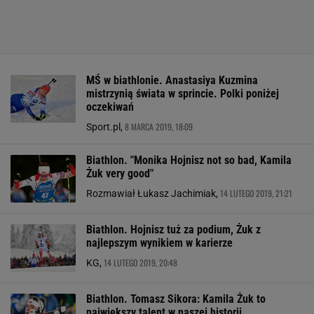
MŚ w biathlonie. Anastasiya Kuzmina
mistrzynią świata w sprincie. Polki poniżej
oczekiwań
8 MARCA 2019, 18:09
Sport.pl,
Biathlon. "Monika Hojnisz not so bad, Kamila
Żuk very good"
14 LUTEGO 2019, 21:21
Rozmawiał Łukasz Jachimiak,
Biathlon. Hojnisz tuż za podium, Żuk z
najlepszym wynikiem w karierze
14 LUTEGO 2019, 20:48
KG,
Biathlon. Tomasz Sikora: Kamila Żuk to
największy talent w naszej historii