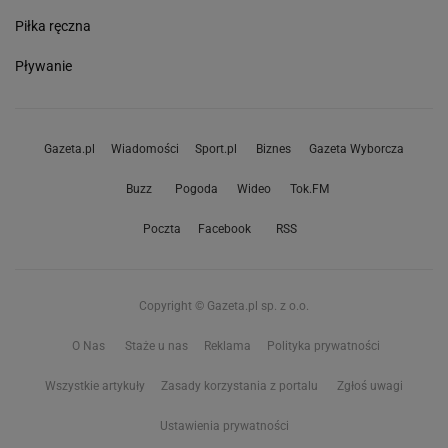
Piłka ręczna
Pływanie
Gazeta.pl
Wiadomości
Sport.pl
Biznes
Gazeta Wyborcza
Buzz
Pogoda
Wideo
Tok.FM
Poczta
Facebook
RSS
Copyright © Gazeta.pl sp. z o.o.
O Nas
Staże u nas
Reklama
Polityka prywatności
Wszystkie artykuły
Zasady korzystania z portalu
Zgłoś uwagi
Ustawienia prywatności