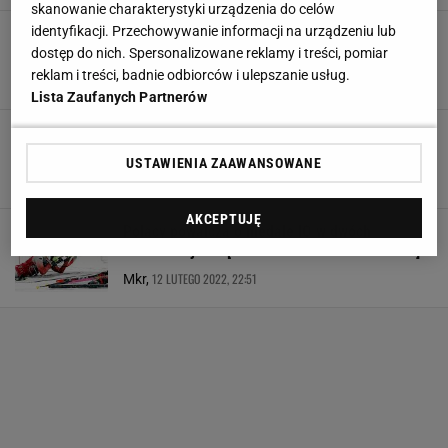
skanowanie charakterystyki urządzenia do celów
identyfikacji. Przechowywanie informacji na urządzeniu lub
Dramat w Anterselvie. Kompromitacja Polek w
ostatnim teście przed MŚ
dostęp do nich. Spersonalizowane reklamy i treści, pomiar
reklam i treści, badnie odbiorców i ulepszanie usług.
22 STYCZNIA 2023, 14:34
Dawid Gruntkowski,
Lista Zaufanych Partnerów
Justyna Kowalczyk zaczyna rewolucję.
Torgensen na ratunek, działa na "zgliszczach"
USTAWIENIA ZAAWANSOWANE
20 KWIETNIA 2022, 20:25
Mateusz Król,
AKCEPTUJĘ
Polacy powalczą o medale IO w dwóch
konkurencjach. [PLAN STARTÓW 13 LUTEGO]
12 LUTEGO 2022, 22:51
Mkr,