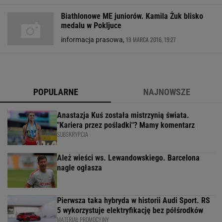
Biathlonowe ME juniorów. Kamila Żuk blisko
medalu w Pokljuce
19 MARCA 2016, 19:27
informacja prasowa,
POPULARNE
NAJNOWSZE
Anastazja Kuś została mistrzynią świata.
"Kariera przez pośladki"? Mamy komentarz
SUBSKRYPCJA
Ależ wieści ws. Lewandowskiego. Barcelona
nagle ogłasza
Pierwsza taka hybryda w historii Audi Sport. RS
5 wykorzystuje elektryfikację bez półśrodków
MATERIAŁ PROMOCYJNY