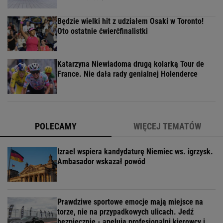
Będzie wielki hit z udziałem Osaki w Toronto!
Oto ostatnie ćwierćfinalistki
Katarzyna Niewiadoma drugą kolarką Tour de
France. Nie dała rady genialnej Holenderce
POLECAMY
WIĘCEJ TEMATÓW
Izrael wspiera kandydaturę Niemiec ws. igrzysk.
Ambasador wskazał powód
Prawdziwe sportowe emocje mają miejsce na
torze, nie na przypadkowych ulicach. Jedź
bezpiecznie - apelują profesjonalni kierowcy i