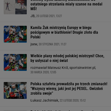
ostatniego strzelania miały szanse na medal
MŚ!
20 LUTEGO 2021, 13:27
JB,
Kamila Żuk mistrzynią Europy w biegu
pościgowym w biathlonie! Drugie złoto dla
Polski
30 STYCZNIA 2021, 11:27
jsew,
Wielkie plany młodej polskiej mistrzyni! Chce,
by usłyszał o niej świat
rozmawiał Mateusz Król, sportsinwinter.pl,
30 MARCA 2020, 12:05
Polska sztafeta prowadziła po trzech zmianach!
"Wszyscy wiemy, jaki jest jej PESEL. Gwizdoń
zrobiła swoje"
22 LUTEGO 2020, 15:12
Łukasz Jachimiak,