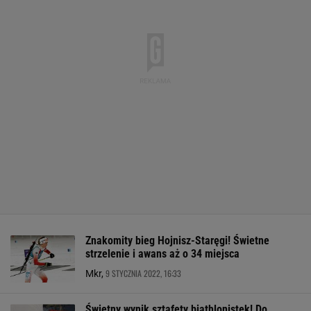
Znakomity bieg Hojnisz-Staręgi! Świetne
strzelenie i awans aż o 34 miejsca
9 STYCZNIA 2022, 16:33
Mkr,
Świetny wynik sztafety biathlonistek! Do