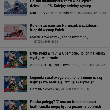
Polska biathlonistka znów w najlepszej
dziesiątce PŚ. Kolejny świetny występ
15 STYCZNIA 2020, 16:40
Marta Grzyb/sportsinwinter.pl,
Kolejne zwycięstwo Norweżek w sztafecie.
Kiepski występ Polek
Mateusz Wasiewski, sportsinwinter.pl,
11 STYCZNIA 2020, 18:20
Dwie Polki w "10" w Oberhofie. To ich najlepszy
występ w sezonie
9 STYCZNIA 2020, 16:26
Adrian Gerula, sportsinwinter.pl,
Legenda światowego biathlonu trenuje naszą
największą nadzieję. "Czuję ekscytację"
28 LISTOPADA 2019, 07:00
Dominik Senkowski,
Polska potęgą? "Z nowym trenerem nasze
biathlonistki mogą być na poziomie polskich