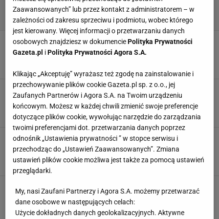
Zaawansowanych” lub przez kontakt z administratorem – w
zależności od zakresu sprzeciwu i podmiotu, wobec którego
jest kierowany. Więcej informacji o przetwarzaniu danych
Polka ruszyła, jakby jutra miało nie być! Awans
osobowych znajdziesz w dokumencie
Polityka Prywatności
o 28 miejsc
Gazeta.pl
i
Polityka Prywatności Agora S.A.
15 LUTEGO 2026, 15:45
Szymon Szczepanik,
Klikając „Akceptuję” wyrażasz też zgodę na zainstalowanie i
przechowywanie plików cookie Gazeta.pl sp. z o.o., jej
Znakomity występ polskiej biathlonistki na
Zaufanych Partnerów i Agora S.A. na Twoim urządzeniu
igrzyskach!
końcowym. Możesz w każdej chwili zmienić swoje preferencje
14 LUTEGO 2026, 15:55
Dominik Stachowiak,
dotyczące plików cookie, wywołując narzędzie do zarządzania
twoimi preferencjami dot. przetwarzania danych poprzez
Polska biathlonistka usłyszała diagnozę.
odnośnik „Ustawienia prywatności ” w stopce serwisu i
Dramat tuż przed startem sezonu
przechodząc do „Ustawień Zaawansowanych”. Zmiana
ustawień plików cookie możliwa jest także za pomocą ustawień
9 LISTOPADA 2023, 13:44
Seweryn Czernek,
przeglądarki.
Dramat Kamili Żuk. "Jeden z trudniejszych
My, nasi Zaufani Partnerzy i Agora S.A. możemy przetwarzać
momentów"
dane osobowe w następujących celach:
10 SIERPNIA 2023, 18:56
Aleksander Bernard,
Użycie dokładnych danych geolokalizacyjnych. Aktywne