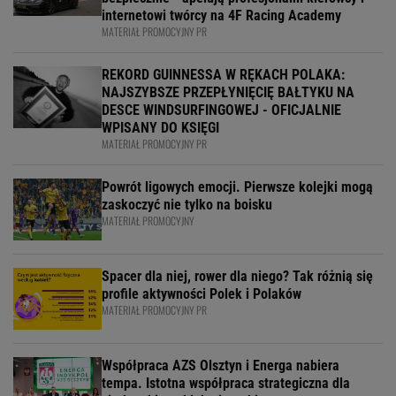
internetowi twórcy na 4F Racing Academy
MATERIAŁ PROMOCYJNY PR
REKORD GUINNESSA W RĘKACH POLAKA:
NAJSZYBSZE PRZEPŁYNIĘCIĘ BAŁTYKU NA
DESCE WINDSURFINGOWEJ - OFICJALNIE
WPISANY DO KSIĘGI
MATERIAŁ PROMOCYJNY PR
Powrót ligowych emocji. Pierwsze kolejki mogą
zaskoczyć nie tylko na boisku
MATERIAŁ PROMOCYJNY
Spacer dla niej, rower dla niego? Tak różnią się
profile aktywności Polek i Polaków
MATERIAŁ PROMOCYJNY PR
Współpraca AZS Olsztyn i Energa nabiera
tempa. Istotna współpraca strategiczna dla