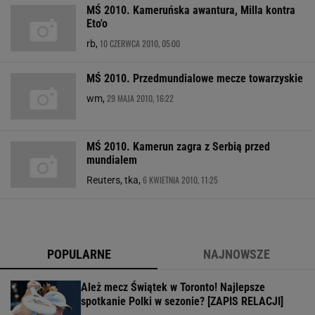
MŚ 2010. Kameruńska awantura, Milla kontra
Eto'o
10 CZERWCA 2010, 05:00
rb,
MŚ 2010. Przedmundialowe mecze towarzyskie
29 MAJA 2010, 16:22
wm,
MŚ 2010. Kamerun zagra z Serbią przed
mundialem
6 KWIETNIA 2010, 11:25
Reuters, tka,
POPULARNE
NAJNOWSZE
Ależ mecz Świątek w Toronto! Najlepsze
spotkanie Polki w sezonie? [ZAPIS RELACJI]