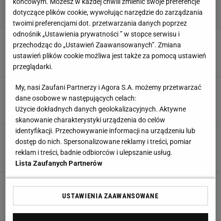
końcowym. Możesz w każdej chwili zmienić swoje preferencje
dotyczące plików cookie, wywołując narzędzie do zarządzania
twoimi preferencjami dot. przetwarzania danych poprzez
odnośnik „Ustawienia prywatności ” w stopce serwisu i
Reprezentacja. Polska w sierpniu zagra z
przechodząc do „Ustawień Zaawansowanych”. Zmiana
Kamerunem
ustawień plików cookie możliwa jest także za pomocą ustawień
24 CZERWCA 2010, 15:31
kd, 90minut.pl,
przeglądarki.
MŚ 2010. Samuel Eto'o, cud natury
My, nasi Zaufani Partnerzy i Agora S.A. możemy przetwarzać
dane osobowe w następujących celach:
23 CZERWCA 2010, 20:57
Michał Szadkowski, Kapsztad,
Użycie dokładnych danych geolokalizacyjnych. Aktywne
skanowanie charakterystyki urządzenia do celów
identyfikacji. Przechowywanie informacji na urządzeniu lub
MŚ 2010. Po dwóch meczach Hiszpania musi
dostęp do nich. Spersonalizowane reklamy i treści, pomiar
walczyć. Kamerun jedzie do domu
reklam i treści, badnie odbiorców i ulepszanie usług.
21 CZERWCA 2010, 22:34
kd,
Lista Zaufanych Partnerów
MŚ 2010. Samuel Eto'o: Serce mi pęka,
największe rozczarowanie w karierze
USTAWIENIA ZAAWANSOWANE
20 CZERWCA 2010, 16:47
Notował Pretorii, Michał Pol,