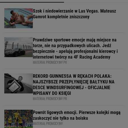
Szok i niedowierzanie w Las Vegas. Mateusz
Gamrot kompletnie zniszczony
Prawdziwe sportowe emocje mają miejsce na
torze, nie na przypadkowych ulicach. Jedź
bezpiecznie - apelują profesjonalni kierowcy i
internetowi twórcy na 4F Racing Academy
MATERIAŁ PROMOCYJNY PR
REKORD GUINNESSA W RĘKACH POLAKA:
NAJSZYBSZE PRZEPŁYNIĘCIĘ BAŁTYKU NA
DESCE WINDSURFINGOWEJ - OFICJALNIE
WPISANY DO KSIĘGI
MATERIAŁ PROMOCYJNY PR
Powrót ligowych emocji. Pierwsze kolejki mogą
zaskoczyć nie tylko na boisku
MATERIAŁ PROMOCYJNY