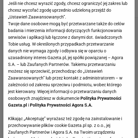
porażki Kamerunu
Jeśli nie chcesz wyrazić zgody, chcesz ograniczyć jej zakres lub
24 CZERWCA 2010, 22:20
kd,
chcesz wycofać zgodę uprzednio udzieloną przejdź do
„Ustawień Zaawansowanych”.
Twoje dane osobowe mogą być przetwarzane także do celów
badania i mierzenia informacji dotyczących funkcjonowania
serwisów i aplikacji lub łączone z danymi dot. świadczonych
Tobie usług. W określonych przypadkach przetwarzanie
danych nie wymaga zgody i odbywa się w oparciu o
uzasadniony interes Gazeta.pl, jej spółki powiązanej – Agora
S.A. – lub Zaufanych Partnerów. Takiemu przetwarzaniu
możesz się sprzeciwić, przechodząc do „Ustawień
Zaawansowanych” lub przez kontakt z administratorem – w
zależności od zakresu sprzeciwu i podmiotu, wobec którego
jest kierowany. Więcej informacji o przetwarzaniu danych
osobowych znajdziesz w dokumencie
Polityka Prywatności
Gazeta.pl
i
Polityka Prywatności Agora S.A.
Klikając „Akceptuję” wyrażasz też zgodę na zainstalowanie i
przechowywanie plików cookie Gazeta.pl sp. z o.o., jej
Zaufanych Partnerów i Agora S.A. na Twoim urządzeniu