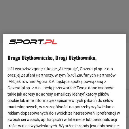
KAMERUN NA MŚ 2010
Droga Użytkowniczko, Drogi Użytkowniku,
RPA 2010. Ghana idzie ścieżką Kamerunu i
jeśli wyrazisz zgodę klikając „Akceptuję”, Gazeta.pl sp. z o.o.
Senegalu
oraz jej Zaufani Partnerzy, w tym [
676
] Zaufanych Partnerów
26 CZERWCA 2010, 23:16
IAB, jak również Agora S.A. będąca spółką powiązaną z
mo,
Gazeta.pl sp. z o.o., będą przetwarzać Twoje dane osobowe
takie jak adresy IP, adresy e-mail czy identyfikatory plików
RPA 2010. Dojrzała pomarańcza
cookie lub inne informacje zapisane w tych plikach do celów
24 CZERWCA 2010, 23:03
Michał Szadkowski, Kapsztad,
marketingowych, w szczególności na potrzeby wyświetlania
reklam dopasowanych do Twoich zainteresowań i preferencji w
swoich serwisach, aplikacjach i w Internecie lub personalizacji
MŚ 2010. Trzy zwycięstwa Holandii. Trzy
treści w nich wyświetlanych. Wyrażenie zgody jest dobrowolne.