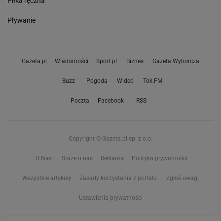
Piłka ręczna
Pływanie
Gazeta.pl
Wiadomości
Sport.pl
Biznes
Gazeta Wyborcza
Buzz
Pogoda
Wideo
Tok.FM
Poczta
Facebook
RSS
Copyright © Gazeta.pl sp. z o.o.
O Nas
Staże u nas
Reklama
Polityka prywatności
Wszystkie artykuły
Zasady korzystania z portalu
Zgłoś uwagi
Ustawienia prywatności