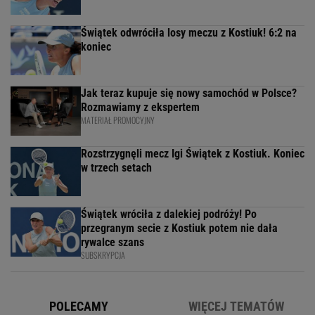
Świątek odwróciła losy meczu z Kostiuk! 6:2 na
koniec
Jak teraz kupuje się nowy samochód w Polsce?
Rozmawiamy z ekspertem
MATERIAŁ PROMOCYJNY
Rozstrzygnęli mecz Igi Świątek z Kostiuk. Koniec
w trzech setach
Świątek wróciła z dalekiej podróży! Po
przegranym secie z Kostiuk potem nie dała
rywalce szans
SUBSKRYPCJA
POLECAMY
WIĘCEJ TEMATÓW