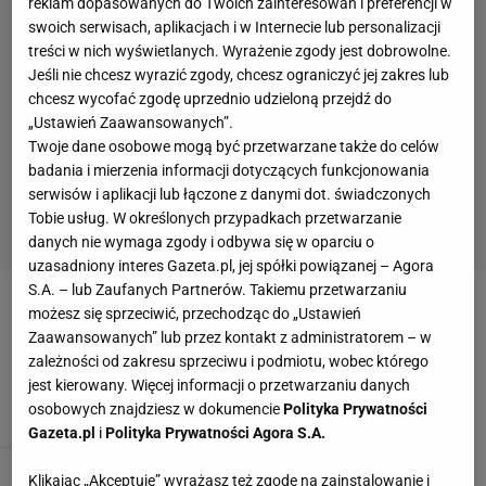
reklam dopasowanych do Twoich zainteresowań i preferencji w
swoich serwisach, aplikacjach i w Internecie lub personalizacji
treści w nich wyświetlanych. Wyrażenie zgody jest dobrowolne.
Jeśli nie chcesz wyrazić zgody, chcesz ograniczyć jej zakres lub
chcesz wycofać zgodę uprzednio udzieloną przejdź do
„Ustawień Zaawansowanych”.
Twoje dane osobowe mogą być przetwarzane także do celów
badania i mierzenia informacji dotyczących funkcjonowania
serwisów i aplikacji lub łączone z danymi dot. świadczonych
Tobie usług. W określonych przypadkach przetwarzanie
danych nie wymaga zgody i odbywa się w oparciu o
uzasadniony interes Gazeta.pl, jej spółki powiązanej – Agora
S.A. – lub Zaufanych Partnerów. Takiemu przetwarzaniu
KAJATAN KAJETANOWICZ
możesz się sprzeciwić, przechodząc do „Ustawień
Zaawansowanych” lub przez kontakt z administratorem – w
zależności od zakresu sprzeciwu i podmiotu, wobec którego
Rajd Rzeszowski. Plecy Kajetanowicza
jest kierowany. Więcej informacji o przetwarzaniu danych
12 SIERPNIA 2012, 17:27
kd,
osobowych znajdziesz w dokumencie
Polityka Prywatności
Gazeta.pl
i
Polityka Prywatności Agora S.A.
Klikając „Akceptuję” wyrażasz też zgodę na zainstalowanie i