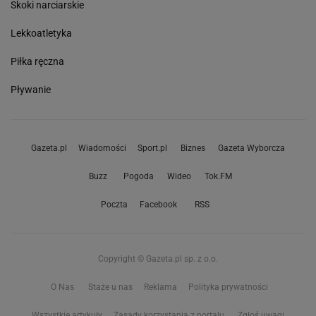
Skoki narciarskie
Lekkoatletyka
Piłka ręczna
Pływanie
Gazeta.pl
Wiadomości
Sport.pl
Biznes
Gazeta Wyborcza
Buzz
Pogoda
Wideo
Tok.FM
Poczta
Facebook
RSS
Copyright © Gazeta.pl sp. z o.o.
O Nas
Staże u nas
Reklama
Polityka prywatności
Wszystkie artykuły
Zasady korzystania z portalu
Zgłoś uwagi