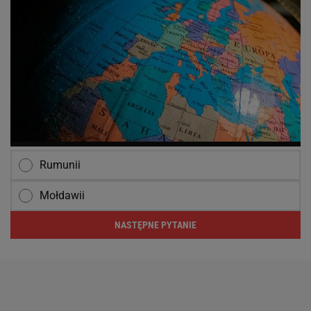
Rumunii
Mołdawii
NASTĘPNE PYTANIE