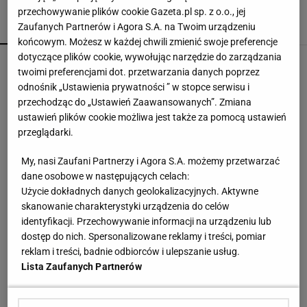
przechowywanie plików cookie Gazeta.pl sp. z o.o., jej
Zaufanych Partnerów i Agora S.A. na Twoim urządzeniu
POPULARNE
NAJNOWSZE
końcowym. Możesz w każdej chwili zmienić swoje preferencje
dotyczące plików cookie, wywołując narzędzie do zarządzania
Trzy minuty i wstrząs u Igi Świątek. Szkoda, że
twoimi preferencjami dot. przetwarzania danych poprzez
Roig tego nie widział
odnośnik „Ustawienia prywatności ” w stopce serwisu i
SUBSKRYPCJA
przechodząc do „Ustawień Zaawansowanych”. Zmiana
ustawień plików cookie możliwa jest także za pomocą ustawień
Słaby wieczór polskich drużyn w Europie. Nie
przeglądarki.
zawiodła tylko Jagiellonia [ZAPIS RELACJI]
My, nasi Zaufani Partnerzy i Agora S.A. możemy przetwarzać
dane osobowe w następujących celach:
To jeden z najczęstszych błędów przed
Użycie dokładnych danych geolokalizacyjnych. Aktywne
zagranicznym wyjazdem. O tym wiele osób
skanowanie charakterystyki urządzenia do celów
zapomina
MATERIAŁ PROMOCYJNY
identyfikacji. Przechowywanie informacji na urządzeniu lub
dostęp do nich. Spersonalizowane reklamy i treści, pomiar
Lewandowski nie ma żadnych szans. Ekspert
reklam i treści, badnie odbiorców i ulepszanie usług.
mówi to wprost
Lista Zaufanych Partnerów
Ledwo uniknęli kompromitacji. Tak Lech zagrał