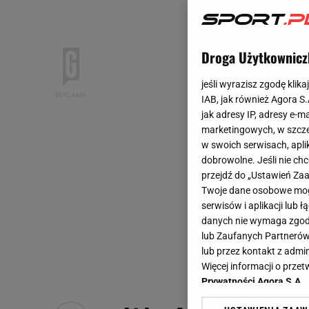
Droga Użytkownicz
jeśli wyrazisz zgodę klika
IAB, jak również Agora S
jak adresy IP, adresy e-m
marketingowych, w szcze
w swoich serwisach, aplik
dobrowolne. Jeśli nie ch
przejdź do „Ustawień Z
Twoje dane osobowe mogą
serwisów i aplikacji lub
danych nie wymaga zgody 
lub Zaufanych Partnerów
lub przez kontakt z admi
Więcej informacji o prz
Prywatności Agora S.A.