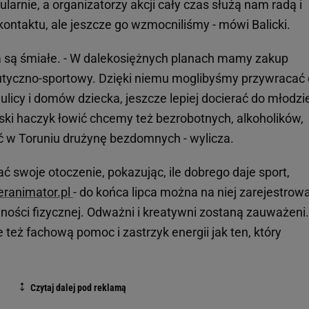
arnie, a organizatorzy akcji cały czas służą nam radą i
 kontaktu, ale jeszcze go wzmocniliśmy - mówi Balicki.
a są śmiałe. - W dalekosiężnych planach mamy zakup
utyczno-sportowy. Dzięki niemu moglibyśmy przywracać
 ulicy i domów dziecka, jeszcze lepiej docierać do młodzi
ski haczyk łowić chcemy też bezrobotnych, alkoholików,
ć w Toruniu drużynę bezdomnych - wylicza.
ć swoje otoczenie, pokazując, ile dobrego daje sport,
eranimator.pl
- do końca lipca można na niej zarejestrow
ości fizycznej. Odważni i kreatywni zostaną zauważeni.
e też fachową pomoc i zastrzyk energii jak ten, który