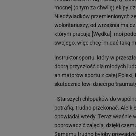
mocnej (o tym za chwilę) ekipy d
Niedźwiadków przemienionych ze
wolontariuszy, od września ma dzi
którym pracuję [Wędka], moi podop
swojego, więc chcę im dać taką mo
Instruktor sportu, który w przeszł
dobrą przyszłość dla młodych ludz
animatorów sportu z całej Polski, 
skutecznie łowi dzieci po traumat
- Starszych chłopaków do wspóln
potrafią, trudno przekonać. Ale k
opowiadał wtedy. Teraz właśnie w 
poprowadzić zajęcia, dzięki czem
Samemu trudno byłoby prowadzić t