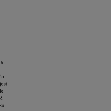
a
na
ób
jest
le
ęć
lku