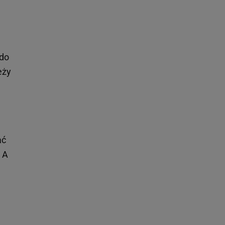
 do
eży
ać
 A