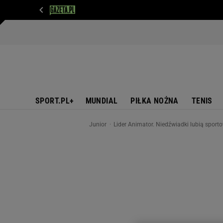
WIADOMOŚCI
NEXT
SPORT
PLOTEK
D
SPORT.PL+
MUNDIAL
PIŁKA NOŻNA
TENIS
Junior
Lider Animator. Niedźwiadki lubią sport