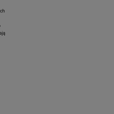
ych
o
ają