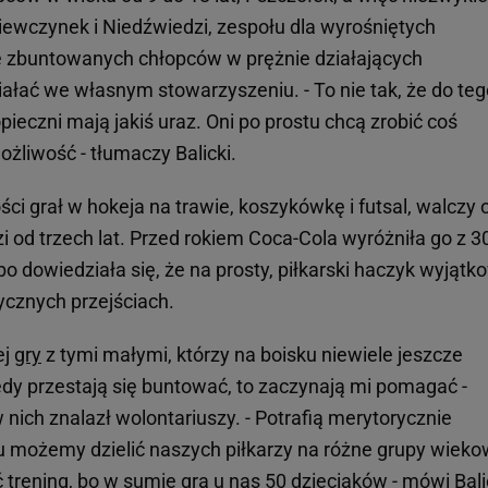
ziewczynek i Niedźwiedzi, zespołu dla wyrośniętych
 zbuntowanych chłopców w prężnie działających
ałać we własnym stowarzyszeniu. - To nie tak, że do teg
ieczni mają jakiś uraz. Oni po prostu chcą zrobić coś
żliwość - tłumaczy Balicki.
ości grał w hokeja na trawie, koszykówkę i futsal, walczy 
i od trzech lat. Przed rokiem Coca-Cola wyróżniła go z 3
bo dowiedziała się, że na prosty, piłkarski haczyk wyjątk
ycznych przejściach.
ej
gry
z tymi małymi, którzy na boisku niewiele jeszcze
iedy przestają się buntować, to zaczynają mi pomagać -
nich znalazł wolontariuszy. - Potrafią merytorycznie
u możemy dzielić naszych piłkarzy na różne grupy wieko
rening, bo w sumie gra u nas 50 dzieciaków - mówi Bali