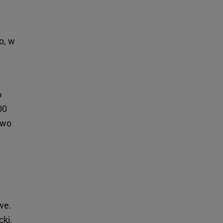
o, w
o
00
owo
we.
cki.