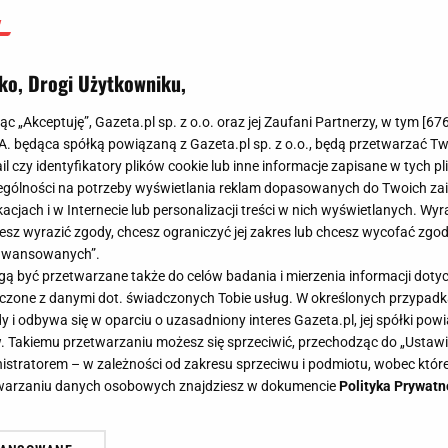
ko, Drogi Użytkowniku,
jąc „Akceptuję”, Gazeta.pl sp. z o.o. oraz jej Zaufani Partnerzy, w tym [
67
.A. będąca spółką powiązaną z Gazeta.pl sp. z o.o., będą przetwarzać T
ail czy identyfikatory plików cookie lub inne informacje zapisane w tych p
gólności na potrzeby wyświetlania reklam dopasowanych do Twoich zain
acjach i w Internecie lub personalizacji treści w nich wyświetlanych. Wyr
cesz wyrazić zgody, chcesz ograniczyć jej zakres lub chcesz wycofać zgo
aawansowanych”.
 być przetwarzane także do celów badania i mierzenia informacji dot
 łączone z danymi dot. świadczonych Tobie usług. W określonych przypad
i odbywa się w oparciu o uzasadniony interes Gazeta.pl, jej spółki powi
. Takiemu przetwarzaniu możesz się sprzeciwić, przechodząc do „Ust
nistratorem – w zależności od zakresu sprzeciwu i podmiotu, wobec które
etwarzaniu danych osobowych znajdziesz w dokumencie
Polityka Prywatn