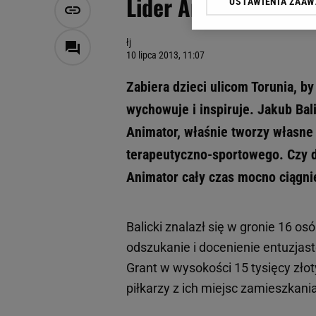
Lider Animator. Nied
USTAWIENIA ZAA
Klikając „Akceptuję” wyra
Zaufanych Partnerów i A
dotyczące plików cookie,
łj
odnośnik „Ustawienia pr
10 lipca 2013, 11:07
plików cookie możliwa je
Zabiera dzieci ulicom Torunia, b
My, nasi Zaufani Partne
wychowuje i inspiruje. Jakub Bali
Użycie dokładnych danych
Przechowywanie informacji
Animator, właśnie tworzy własne
badnie odbiorców i uleps
terapeutyczno-sportowego. Czy d
Animator cały czas mocno ciągni
Balicki znalazł się w gronie 16 o
odszukanie i docenienie entuzja
Grant w wysokości 15 tysięcy zł
piłkarzy z ich miejsc zamieszkania