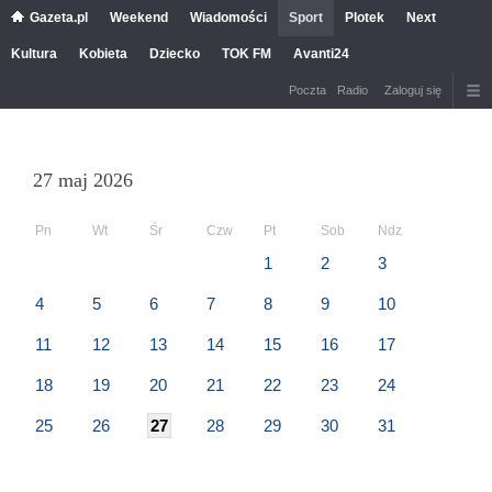
Gazeta.pl
Weekend
Wiadomości
Sport
Plotek
Next
Kultura
Kobieta
Dziecko
TOK FM
Avanti24
Poczta
Radio
Zaloguj się
27 maj 2026
Pn
Wt
Śr
Czw
Pt
Sob
Ndz
1
2
3
4
5
6
7
8
9
10
11
12
13
14
15
16
17
18
19
20
21
22
23
24
25
26
27
28
29
30
31