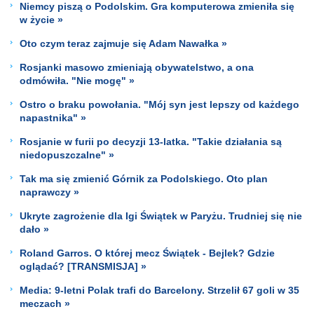
Niemcy piszą o Podolskim. Gra komputerowa zmieniła się
w życie »
Oto czym teraz zajmuje się Adam Nawałka »
Rosjanki masowo zmieniają obywatelstwo, a ona
odmówiła. "Nie mogę" »
Ostro o braku powołania. "Mój syn jest lepszy od każdego
napastnika" »
Rosjanie w furii po decyzji 13-latka. "Takie działania są
niedopuszczalne" »
Tak ma się zmienić Górnik za Podolskiego. Oto plan
naprawczy »
Ukryte zagrożenie dla Igi Świątek w Paryżu. Trudniej się nie
dało »
Roland Garros. O której mecz Świątek - Bejlek? Gdzie
oglądać? [TRANSMISJA] »
Media: 9-letni Polak trafi do Barcelony. Strzelił 67 goli w 35
meczach »