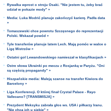
Rywalka wprost o stroju Osaki. "Nie jestem tu, żeby brać
udział w pokazie mody" »
Media: Luka Modrić planuje zakończyć karierę. Padła data
»
Tomaszewski chce powrotu Szczęsnego do reprezentacji
Polski. Wskazał powód »
Tyle transferów planuje latem Lech. Mają pomóc w walce o
Ligę Mistrzów »
Ostatni gol Lewandowskiego namieszał w klasyfikacjach »
Ostre słowa Ukrainki po meczu z Rosjanką w Paryżu. "Oni
są częścią propagandy" »
Hiszpańskie media: Maleją szanse na transfer Kiwiora do
Barcelony »
Liga Konferencji. O której finał Crystal Palace - Rayo
Vallecano? [TRANSMISJA] »
Prezydent Meksyku zabrała głos ws. USA i piłkarzy Iranu.
"Nie chcą ich u siebie" »