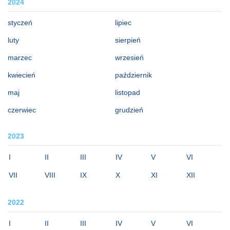
2024
styczeń
lipiec
luty
sierpień
marzec
wrzesień
kwiecień
październik
maj
listopad
czerwiec
grudzień
2023
I
II
III
IV
V
VI
VII
VIII
IX
X
XI
XII
2022
I
II
III
IV
V
VI