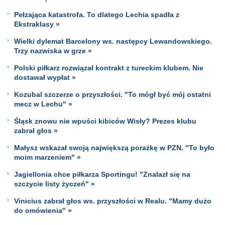
Pełzająca katastrofa. To dlatego Lechia spadła z
Ekstraklasy »
Wielki dylemat Barcelony ws. następcy Lewandowskiego.
Trzy nazwiska w grze »
Polski piłkarz rozwiązał kontrakt z tureckim klubem. Nie
dostawał wypłat »
Kozubal szczerze o przyszłości. "To mógł być mój ostatni
mecz w Lechu" »
Śląsk znowu nie wpuści kibiców Wisły? Prezes klubu
zabrał głos »
Małysz wskazał swoją największą porażkę w PZN. "To było
moim marzeniem" »
Jagiellonia chce piłkarza Sportingu! "Znalazł się na
szczycie listy życzeń" »
Vinicius zabrał głos ws. przyszłości w Realu. "Mamy dużo
do omówienia" »