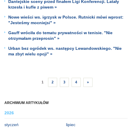
Dantejskie sceny przed finałem Ligi Konferencji. Latały
krzesła i kufle z piwem »
Nowe wieści ws. igrzysk w Polsce. Rutnicki mówi wprost:
"Jesteśmy mocniejsi" »
Gauff wróciła do tematu prywatności w tenisie. "Nie
otrzymałam przeprosin" »
Urban bez ogródek ws. następcy Lewandowskiego. "Nie
ma zbyt wielu opcji" »
1
2
3
4
»
ARCHIWUM ARTYKUŁÓW
2026
styczeń
lipiec