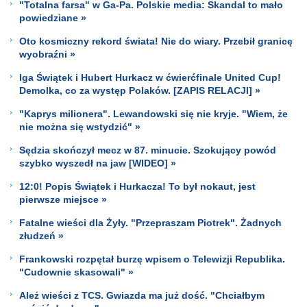
"Totalna farsa" w Ga-Pa. Polskie media: Skandal to mało
powiedziane »
Oto kosmiczny rekord świata! Nie do wiary. Przebił granicę
wyobraźni »
Iga Świątek i Hubert Hurkacz w ćwierćfinale United Cup!
Demolka, co za występ Polaków. [ZAPIS RELACJI] »
"Kaprys milionera". Lewandowski się nie kryje. "Wiem, że
nie można się wstydzić" »
Sędzia skończył mecz w 87. minucie. Szokujący powód
szybko wyszedł na jaw [WIDEO] »
12:0! Popis Świątek i Hurkacza! To był nokaut, jest
pierwsze miejsce »
Fatalne wieści dla Żyły. "Przepraszam Piotrek". Żadnych
złudzeń »
Frankowski rozpętał burzę wpisem o Telewizji Republika.
"Cudownie skasowali" »
Ależ wieści z TCS. Gwiazda ma już dość. "Chciałbym