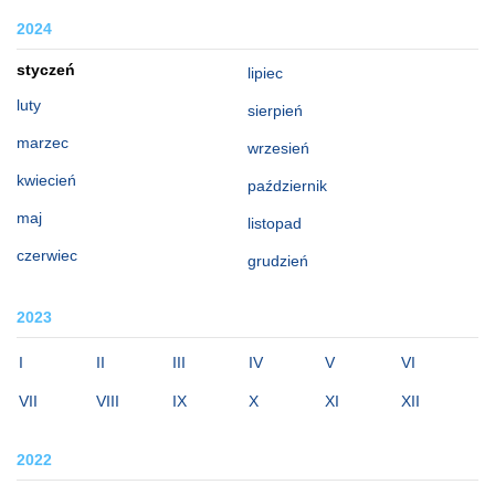
2024
styczeń
lipiec
luty
sierpień
marzec
wrzesień
kwiecień
październik
maj
listopad
czerwiec
grudzień
2023
I
II
III
IV
V
VI
VII
VIII
IX
X
XI
XII
2022