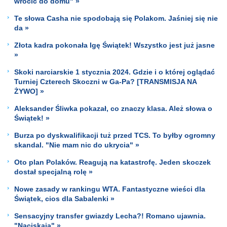
wrócić do domu" »
Te słowa Casha nie spodobają się Polakom. Jaśniej się nie
da »
Złota kadra pokonała Igę Świątek! Wszystko jest już jasne
»
Skoki narciarskie 1 stycznia 2024. Gdzie i o której oglądać
Turniej Czterech Skoczni w Ga-Pa? [TRANSMISJA NA
ŻYWO] »
Aleksander Śliwka pokazał, co znaczy klasa. Ależ słowa o
Świątek! »
Burza po dyskwalifikacji tuż przed TCS. To byłby ogromny
skandal. "Nie mam nic do ukrycia" »
Oto plan Polaków. Reagują na katastrofę. Jeden skoczek
dostał specjalną rolę »
Nowe zasady w rankingu WTA. Fantastyczne wieści dla
Świątek, cios dla Sabalenki »
Sensacyjny transfer gwiazdy Lecha?! Romano ujawnia.
"Naciskają" »