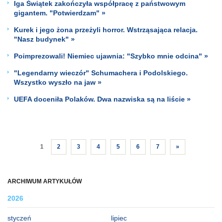
Iga Świątek zakończyła współpracę z państwowym
gigantem. "Potwierdzam" »
Kurek i jego żona przeżyli horror. Wstrząsająca relacja.
"Nasz budynek" »
Poimprezowali! Niemiec ujawnia: "Szybko mnie odcina" »
"Legendarny wieczór" Schumachera i Podolskiego.
Wszystko wyszło na jaw »
UEFA doceniła Polaków. Dwa nazwiska są na liście »
1
2
3
4
5
6
7
»
ARCHIWUM ARTYKUŁÓW
2026
styczeń
lipiec