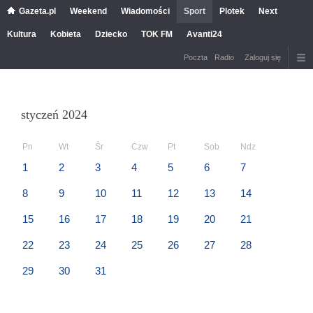
Gazeta.pl
Weekend
Wiadomości
Sport
Plotek
Next
Kultura
Kobieta
Dziecko
TOK FM
Avanti24
Poczta
Radio
Zaloguj się
styczeń 2024
Pn
Wt
Śr
Czw
Pt
Sob
Ndz
1
2
3
4
5
6
7
8
9
10
11
12
13
14
15
16
17
18
19
20
21
22
23
24
25
26
27
28
29
30
31