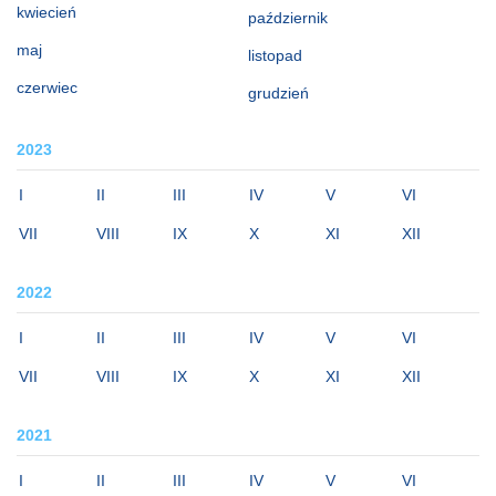
kwiecień
październik
maj
listopad
czerwiec
grudzień
2023
I
II
III
IV
V
VI
VII
VIII
IX
X
XI
XII
2022
I
II
III
IV
V
VI
VII
VIII
IX
X
XI
XII
2021
I
II
III
IV
V
VI