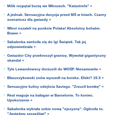
Milik rozpętał burzę we Włoszech. "Katastrofa" »
A jednak. Sensacyjna decyzja przed MŚ w lotach. Czarny
scenariusz dla gwiazdy »
Włosi oszaleli na punkcie Polaka! Absolutny bohater.
Brawo »
Sabalenka zwróciła się do Igi Świątek. Tak jej
odpowiedziała »
Gwiazdor City przekroczył granicę. Wywołał gigantyczny
skandal »
Tyle Lewandowscy dorzucili do WOŚP. Niesamowite »
Błaszczykowski znów wyszedł na boisko. Efekt? 15:3 »
Sensacyjne kulisy odejścia Xaviego. "Zrzucił bombę" »
Real reaguje na bałagan w Barcelonie. To koniec.
Upokorzenie »
Sabalenka wybrała sobie nową "ojczyznę". Ogłosiła to.
"Jesteśmy szczęśliwi" »