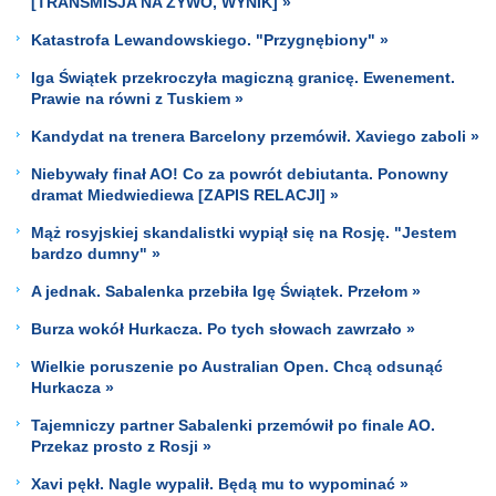
[TRANSMISJA NA ŻYWO, WYNIK] »
Katastrofa Lewandowskiego. "Przygnębiony" »
Iga Świątek przekroczyła magiczną granicę. Ewenement.
Prawie na równi z Tuskiem »
Kandydat na trenera Barcelony przemówił. Xaviego zaboli »
Niebywały finał AO! Co za powrót debiutanta. Ponowny
dramat Miedwiediewa [ZAPIS RELACJI] »
Mąż rosyjskiej skandalistki wypiął się na Rosję. "Jestem
bardzo dumny" »
A jednak. Sabalenka przebiła Igę Świątek. Przełom »
Burza wokół Hurkacza. Po tych słowach zawrzało »
Wielkie poruszenie po Australian Open. Chcą odsunąć
Hurkacza »
Tajemniczy partner Sabalenki przemówił po finale AO.
Przekaz prosto z Rosji »
Xavi pękł. Nagle wypalił. Będą mu to wypominać »