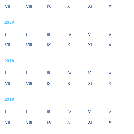
VII
VIII
IX
X
XI
XII
2020
I
II
III
IV
V
VI
VII
VIII
IX
X
XI
XII
2019
I
II
III
IV
V
VI
VII
VIII
IX
X
XI
XII
2018
I
II
III
IV
V
VI
VII
VIII
IX
X
XI
XII