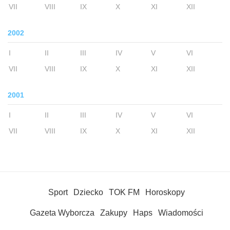
VII
VIII
IX
X
XI
XII
2002
I
II
III
IV
V
VI
VII
VIII
IX
X
XI
XII
2001
I
II
III
IV
V
VI
VII
VIII
IX
X
XI
XII
Sport
Dziecko
TOK FM
Horoskopy
Gazeta Wyborcza
Zakupy
Haps
Wiadomości