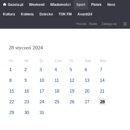
Gazeta.pl
Weekend
Wiadomości
Sport
Plotek
Next
Kultura
Kobieta
Dziecko
TOK FM
Avanti24
Poczta
Radio
Zaloguj się
28 styczeń 2024
Pn
Wt
Śr
Czw
Pt
Sob
Ndz
1
2
3
4
5
6
7
8
9
10
11
12
13
14
15
16
17
18
19
20
21
22
23
24
25
26
27
28
29
30
31