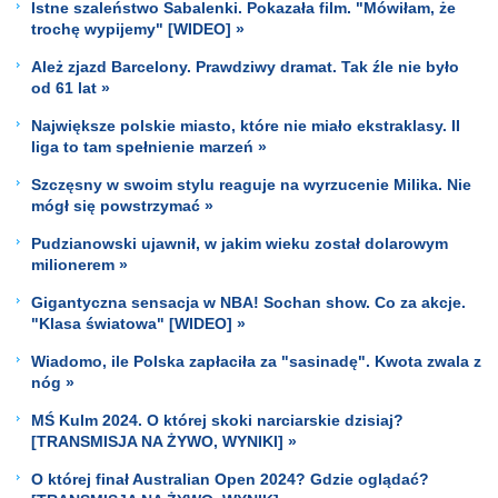
Istne szaleństwo Sabalenki. Pokazała film. "Mówiłam, że
trochę wypijemy" [WIDEO] »
Ależ zjazd Barcelony. Prawdziwy dramat. Tak źle nie było
od 61 lat »
Największe polskie miasto, które nie miało ekstraklasy. II
liga to tam spełnienie marzeń »
Szczęsny w swoim stylu reaguje na wyrzucenie Milika. Nie
mógł się powstrzymać »
Pudzianowski ujawnił, w jakim wieku został dolarowym
milionerem »
Gigantyczna sensacja w NBA! Sochan show. Co za akcje.
"Klasa światowa" [WIDEO] »
Wiadomo, ile Polska zapłaciła za "sasinadę". Kwota zwala z
nóg »
MŚ Kulm 2024. O której skoki narciarskie dzisiaj?
[TRANSMISJA NA ŻYWO, WYNIKI] »
O której finał Australian Open 2024? Gdzie oglądać?