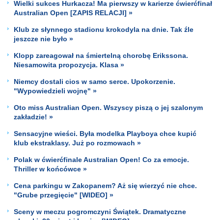
Wielki sukces Hurkacza! Ma pierwszy w karierze ćwierćfinał
Australian Open [ZAPIS RELACJI] »
Klub ze słynnego stadionu krokodyla na dnie. Tak źle
jeszcze nie było »
Klopp zareagował na śmiertelną chorobę Erikssona.
Niesamowita propozycja. Klasa »
Niemcy dostali cios w samo serce. Upokorzenie.
"Wypowiedzieli wojnę" »
Oto miss Australian Open. Wszyscy piszą o jej szalonym
zakładzie! »
Sensacyjne wieści. Była modelka Playboya chce kupić
klub ekstraklasy. Już po rozmowach »
Polak w ćwierćfinale Australian Open! Co za emocje.
Thriller w końcówce »
Cena parkingu w Zakopanem? Aż się wierzyć nie chce.
"Grube przegięcie" [WIDEO] »
Sceny w meczu pogromczyni Świątek. Dramatyczne