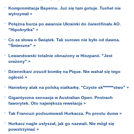
Kompromitacja Bayernu. Już się tam gotuje. Tuchel nie
wytrzymał »
Potężna burza po awansie Ukrainki do ćwierćfinału AO.
"Hipokrytka" »
Co za słowa o Świątek. Tak surowo nie było od dawna.
"Śmieszne" »
Lewandowski totalnie obnażony w Hiszpanii. "Jest
urażony" »
Dziennikarz zrzucił bombę na Pique. Nie wahał się tego
ogłosić »
Haniebny atak na polską siatkarkę. "Czyste sk*******stwo" »
Gigantyczna sensacja w Australian Open. Postrach
faworytek. Oto największa rewelacja »
Tak Francuzi podsumowali Hurkacza. Po prostu duma »
Hurkacz nagle usłyszał, jak go nazwali. Nie mógł się
powstrzymać »