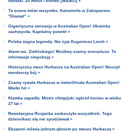
obrazki. 20 minut i koniec [WIDEO] »
Ta scena mówi wszystko. Katastrofa w Zakopanem.
"Dramat" »
Gigantyczna sensacja w Australian Open! Ukrainka
zachwyciła. Kapitalny powrót »
Polska żegna legendę. Nie żyje Eugeniusz Lerch »
Alarm ws. Zielińskiego! Możliwy czarny scenariusz. Te
informacje niepokoją »
Historyczny mecz Hurkacza na Australian Open! Stoczył
morderczy bój »
Znamy rywala Hurkacza w ćwierćfinale Australian Open!
Wielki hit »
Klamka zapadła. Mistrz olimpijski ogłosił koniec w wieku
27 lat »
Rewelacyjna Rosjanka zaskoczyła wszystkich. Tego
dziennikarz się nie spodziewał »
Eksperci mówią jednym głosem po meczu Hurkacza »