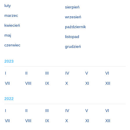
luty
sierpień
marzec
wrzesień
kwiecień
październik
maj
listopad
czerwiec
grudzień
2023
I
II
III
IV
V
VI
VII
VIII
IX
X
XI
XII
2022
I
II
III
IV
V
VI
VII
VIII
IX
X
XI
XII