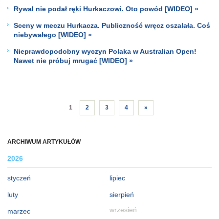
Rywal nie podał ręki Hurkaczowi. Oto powód [WIDEO] »
Sceny w meczu Hurkacza. Publiczność wręcz oszalała. Coś
niebywałego [WIDEO] »
Nieprawdopodobny wyczyn Polaka w Australian Open!
Nawet nie próbuj mrugać [WIDEO] »
1
2
3
4
»
ARCHIWUM ARTYKUŁÓW
2026
styczeń
lipiec
luty
sierpień
wrzesień
marzec