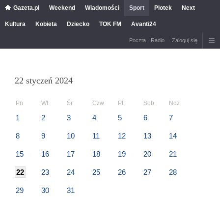
Gazeta.pl
Weekend
Wiadomości
Sport
Plotek
Next
Kultura
Kobieta
Dziecko
TOK FM
Avanti24
Poczta
Radio
Zaloguj się
22 styczeń 2024
Pn
Wt
Śr
Czw
Pt
Sob
Ndz
1
2
3
4
5
6
7
8
9
10
11
12
13
14
15
16
17
18
19
20
21
22
23
24
25
26
27
28
29
30
31