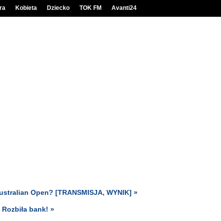
ra
Kobieta
Dziecko
TOK FM
Avanti24
 Australian Open? [TRANSMISJA, WYNIK] »
. Rozbiła bank! »