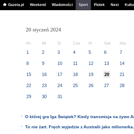
Gazeta.pl
Weekend
Wiadomości
Sport
Plotek
Next
Kultu
20 styczeń 2024
Pn
Wt
Śr
Czw
Pt
Sob
Ndz
1
2
3
4
5
6
7
8
9
10
11
12
13
14
15
16
17
18
19
20
21
22
23
24
25
26
27
28
29
30
31
O której gra Iga Świątek? Kiedy transmisja na żywo
To nie żart. Fręch wyjedzie z Australii jako milionerka