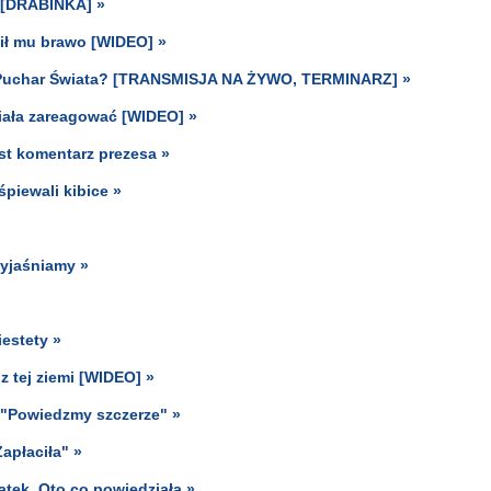
n [DRABINKA] »
ił mu brawo [WIDEO] »
ć Puchar Świata? [TRANSMISJA NA ŻYWO, TERMINARZ] »
iała zareagować [WIDEO] »
est komentarz prezesa »
piewali kibice »
Wyjaśniamy »
estety »
z tej ziemi [WIDEO] »
. "Powiedzmy szczerze" »
Zapłaciła" »
tek. Oto co powiedziała »