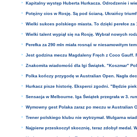
Kapitalny występ Huberta Hurkacza. Odrodzenie i wi
Potężny cios w Rosję. Są pod ścianą. Ukraińcy triumf
Wielki sukces polskiego miasta. To dzięki perełce za
Wielki talent wypiął się na Rosję. Wybrał nowych ro
Perełka za 290 mln miała rosnąć w niesamowitym temp
Jest godzina meczu Magdaleny Fręch z Coco Gauff. F
Znakomita wiadomość dla Igi Świątek. "Koszmar" Polk
Polka kończy przygodę w Australian Open. Nagła dec
Hurkacz pisze historię. Eksperci zgodni. "Będzie piek
Sensacja w Melbourne. Iga Świątek przegrała w 3. ru
Wymowny gest Polaka zaraz po meczu w Australian 
Trener polskiego klubu nie wytrzymał. Wulgarna wi
Najpierw przeskoczył skocznię, teraz zdobył medal. W