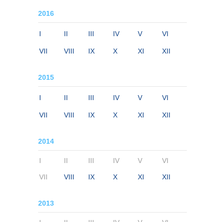
2016
I
II
III
IV
V
VI
VII
VIII
IX
X
XI
XII
2015
I
II
III
IV
V
VI
VII
VIII
IX
X
XI
XII
2014
I
II
III
IV
V
VI
VII
VIII
IX
X
XI
XII
2013