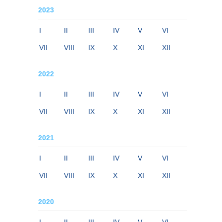
2023
I
II
III
IV
V
VI
VII
VIII
IX
X
XI
XII
2022
I
II
III
IV
V
VI
VII
VIII
IX
X
XI
XII
2021
I
II
III
IV
V
VI
VII
VIII
IX
X
XI
XII
2020