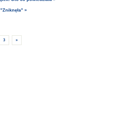
 "Zniknęła" »
3
»