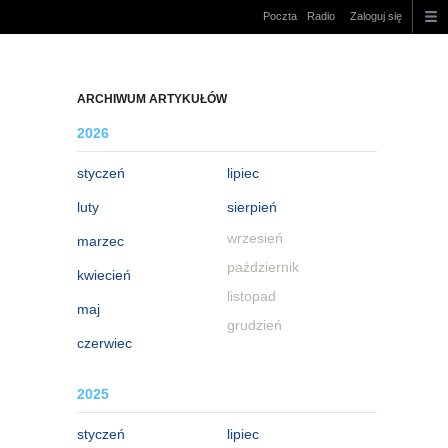
Poczta
Radio
Zaloguj się
ARCHIWUM ARTYKUŁÓW
2026
styczeń
lipiec
luty
sierpień
wrzesień
marzec
październik
kwiecień
listopad
maj
grudzień
czerwiec
2025
styczeń
lipiec