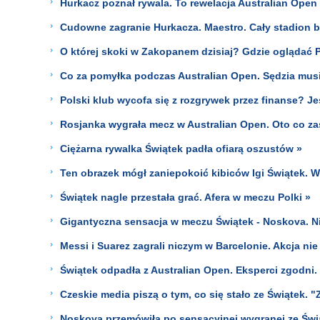
Hurkacz poznał rywala. To rewelacja Australian Ope
Cudowne zagranie Hurkacza. Maestro. Cały stadion b
O której skoki w Zakopanem dzisiaj? Gdzie ogląda
Co za pomyłka podczas Australian Open. Sędzia mus
Polski klub wycofa się z rozgrywek przez finanse? J
Rosjanka wygrała mecz w Australian Open. Oto co zaś
Ciężarna rywalka Świątek padła ofiarą oszustów »
Ten obrazek mógł zaniepokoić kibiców Igi Świątek. 
Świątek nagle przestała grać. Afera w meczu Polki »
Gigantyczna sensacja w meczu Świątek - Noskova. Ni
Messi i Suarez zagrali niczym w Barcelonie. Akcja nie 
Świątek odpadła z Australian Open. Eksperci zgodni
Czeskie media piszą o tym, co się stało ze Świątek. "
Noskova przemówiła po sensacyjnej wygranej ze Świą