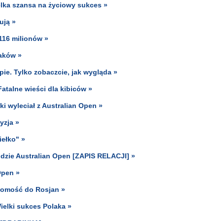
elka szansa na życiowy sukces »
ują »
 116 milionów »
daków »
ie. Tylko zobaczcie, jak wygląda »
atalne wieści dla kibiców »
i wyleciał z Australian Open »
yzja »
iełko" »
ndzie Australian Open [ZAPIS RELACJI] »
Open »
adomość do Rosjan »
ielki sukces Polaka »