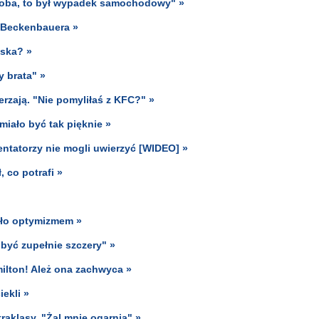
oroba, to był wypadek samochodowy" »
a Beckenbauera »
lska? »
y brata" »
erzają. "Nie pomyliłaś z KFC?" »
miało być tak pięknie »
entatorzy nie mogli uwierzyć [WIDEO] »
, co potrafi »
ało optymizmem »
być zupełnie szczery" »
milton! Ależ ona zachwyca »
ekli »
raklasy. "Żal mnie ogarnia" »