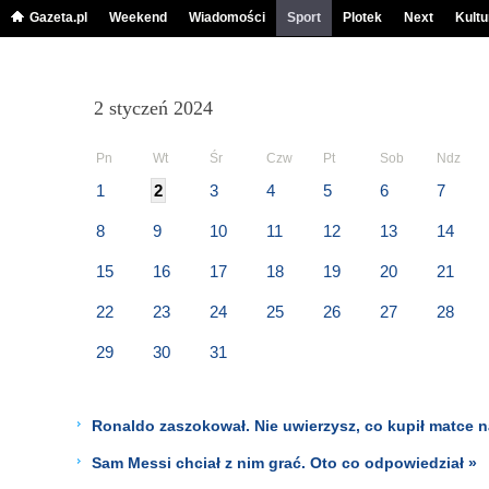
Gazeta.pl
Weekend
Wiadomości
Sport
Plotek
Next
Kultu
2 styczeń 2024
Pn
Wt
Śr
Czw
Pt
Sob
Ndz
1
2
3
4
5
6
7
8
9
10
11
12
13
14
15
16
17
18
19
20
21
22
23
24
25
26
27
28
29
30
31
Ronaldo zaszokował. Nie uwierzysz, co kupił matce n
Sam Messi chciał z nim grać. Oto co odpowiedział »