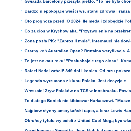
Gwiazda Barcelony przeżyła piekło. "To nie była ch
Bardzo niepokojące wieści ws. stanu zdrowia Franz
Oto prognoza przed IO 2024. Ile medali zdobędzie Po
Co za cios w Krychowiaka. "Przyzwolenie na przekręt
Żona posła PiS: "Zaprosili mnie". Internauci nie dowi
Czarny koń Australian Open? Brutalna weryfikacja. A 
To jest nokaut roku! "Posłuchajcie tego ciosu". Kom
Rafael Nadal wrócił! 349 dni i koniec. Od razu pokazał
Legenda wyrzucona z klubu Polaka. Jest decyzja »
Wreszcie! Zryw Polaków na TCS w Innsbrucku. Powi
To dlatego Boniek nie kibicował Hurkaczowi. "Muszę 
Najpierw słynny amerykański raper, a teraz Lewis Ha
Obrońcy tytułu wylecieli z United Cup! Mogą być wści
Zmarł Ireneusz Serwotka. Jego klub był sensacją ekst