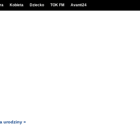
ra
Kobieta
Dziecko
TOK FM
Avanti24
a urodziny »