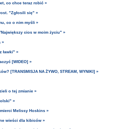
et, co chce teraz robić »
st. "Zgłosili się" »
u, co o nim myśli »
 "Największy cios w moim życiu" »
 »
z ławki" »
aczyć [WIDEO] »
skoków? [TRANSMISJA NA ŻYWO, STREAM, WYNIKI] »
eli o tej zmianie »
olski" »
śmierci Melissy Hoskins »
lne wieści dla kibiców »