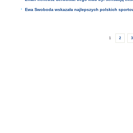
Ewa Swoboda wskazała najlepszych polskich sportow
1
2
3