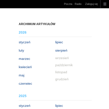
Poczta
Radio
Zaloguj się
ARCHIWUM ARTYKUŁÓW
2026
styczeń
lipiec
luty
sierpień
wrzesień
marzec
październik
kwiecień
listopad
maj
grudzień
czerwiec
2025
styczeń
lipiec