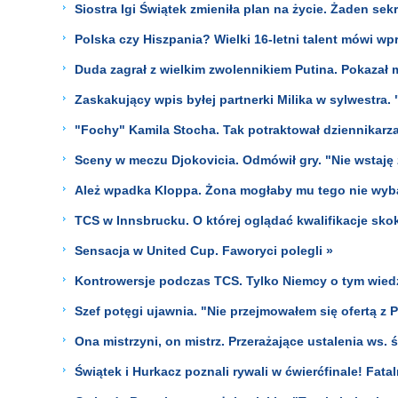
Siostra Igi Świątek zmieniła plan na życie. Żaden sekr
Polska czy Hiszpania? Wielki 16-letni talent mówi wpro
Duda zagrał z wielkim zwolennikiem Putina. Pokazał m
Zaskakujący wpis byłej partnerki Milika w sylwestra.
"Fochy" Kamila Stocha. Tak potraktował dziennikarza
Sceny w meczu Djokovicia. Odmówił gry. "Nie wstaję 
Ależ wpadka Kloppa. Żona mogłaby mu tego nie wyb
TCS w Innsbrucku. O której oglądać kwalifikacje 
Sensacja w United Cup. Faworyci polegli »
Kontrowersje podczas TCS. Tylko Niemcy o tym wiedzi
Szef potęgi ujawnia. "Nie przejmowałem się ofertą z P
Ona mistrzyni, on mistrz. Przerażające ustalenia ws. 
Świątek i Hurkacz poznali rywali w ćwierćfinale! Fata