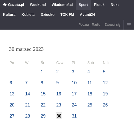
Gazeta.pl
Weekend
Wiadomości
Sport
Plotek
Next
Kultura
Kobieta
Dziecko
TOK FM
Avanti24
Poczta
Radio
Zaloguj się
30 marzec 2023
Pn
Wt
Śr
Czw
Pt
Sob
Ndz
1
2
3
4
5
6
7
8
9
10
11
12
13
14
15
16
17
18
19
20
21
22
23
24
25
26
27
28
29
30
31