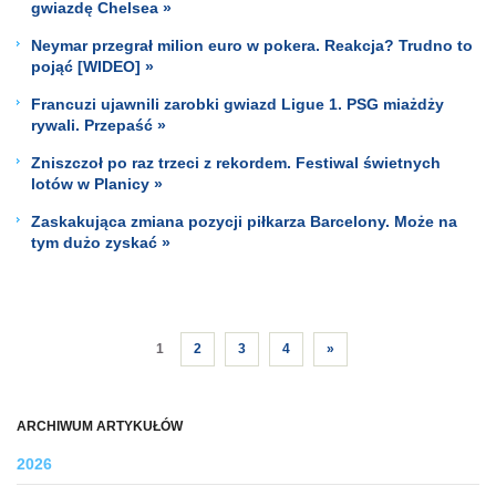
gwiazdę Chelsea »
Neymar przegrał milion euro w pokera. Reakcja? Trudno to
pojąć [WIDEO] »
Francuzi ujawnili zarobki gwiazd Ligue 1. PSG miażdży
rywali. Przepaść »
Zniszczoł po raz trzeci z rekordem. Festiwal świetnych
lotów w Planicy »
Zaskakująca zmiana pozycji piłkarza Barcelony. Może na
tym dużo zyskać »
1
2
3
4
»
ARCHIWUM ARTYKUŁÓW
2026