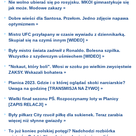
Nie wolno ubierać się po rosyjsku. MKOl gimnastykuje się
jak może. Modowe zakazy »
Dobre wieści dla Santosa. Przełom. Jedno zdjęcie napawa
optymizmem »
Mistrz UFC przyłapany w czasie wywiadu z dziennikarką.
Skupiał się na czymś innym [WIDEO] »
Były mistrz świata zadrwił z Ronaldo. Bolesna szpilka.
Wszystko z szyderczym uśmiechem [WIDEO] »
"Nokaut, który boli". Włosi w szoku po wielkim zwycięstwie
ZAKSY. Wskazali bohatera »
Planica 2023. Gdzie i o której oglądać skoki narciarskie?
Uwaga na godzinę [TRANSMISJA NA ŻYWO] »
Wielki finał sezonu PŚ. Rozpoczynamy loty w Planicy
[ZAPIS RELACJI] »
Były piłkarz City rzucił piłkę dla sukienek. Teraz zarabia
więcej niż słynne gwiazdy »
To już koniec polskiej potęgi? Nadchodzi rozbiórka