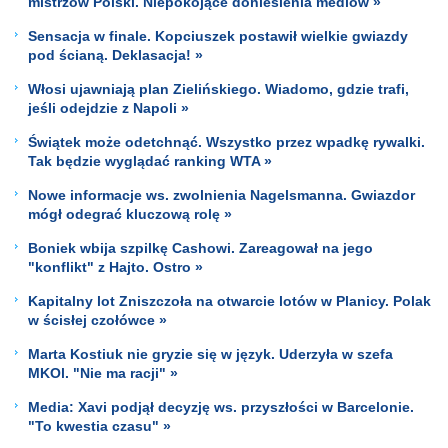
mistrzów Polski. Niepokojące doniesienia mediów »
Sensacja w finale. Kopciuszek postawił wielkie gwiazdy
pod ścianą. Deklasacja! »
Włosi ujawniają plan Zielińskiego. Wiadomo, gdzie trafi,
jeśli odejdzie z Napoli »
Świątek może odetchnąć. Wszystko przez wpadkę rywalki.
Tak będzie wyglądać ranking WTA »
Nowe informacje ws. zwolnienia Nagelsmanna. Gwiazdor
mógł odegrać kluczową rolę »
Boniek wbija szpilkę Cashowi. Zareagował na jego
"konflikt" z Hajto. Ostro »
Kapitalny lot Zniszczoła na otwarcie lotów w Planicy. Polak
w ścisłej czołówce »
Marta Kostiuk nie gryzie się w język. Uderzyła w szefa
MKOl. "Nie ma racji" »
Media: Xavi podjął decyzję ws. przyszłości w Barcelonie.
"To kwestia czasu" »