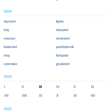
2024
styczeń
lipiec
luty
sierpień
marzec
wrzesień
kwiecień
październik
maj
listopad
czerwiec
grudzień
2023
I
II
III
IV
V
VI
VII
VIII
IX
X
XI
XII
2022