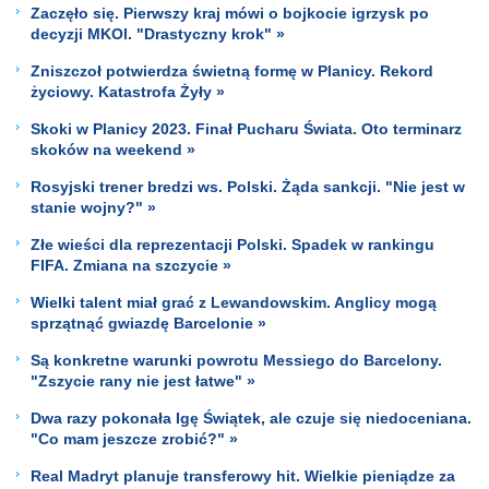
Zaczęło się. Pierwszy kraj mówi o bojkocie igrzysk po
decyzji MKOl. "Drastyczny krok" »
Zniszczoł potwierdza świetną formę w Planicy. Rekord
życiowy. Katastrofa Żyły »
Skoki w Planicy 2023. Finał Pucharu Świata. Oto terminarz
skoków na weekend »
Rosyjski trener bredzi ws. Polski. Żąda sankcji. "Nie jest w
stanie wojny?" »
Złe wieści dla reprezentacji Polski. Spadek w rankingu
FIFA. Zmiana na szczycie »
Wielki talent miał grać z Lewandowskim. Anglicy mogą
sprzątnąć gwiazdę Barcelonie »
Są konkretne warunki powrotu Messiego do Barcelony.
"Zszycie rany nie jest łatwe" »
Dwa razy pokonała Igę Świątek, ale czuje się niedoceniana.
"Co mam jeszcze zrobić?" »
Real Madryt planuje transferowy hit. Wielkie pieniądze za