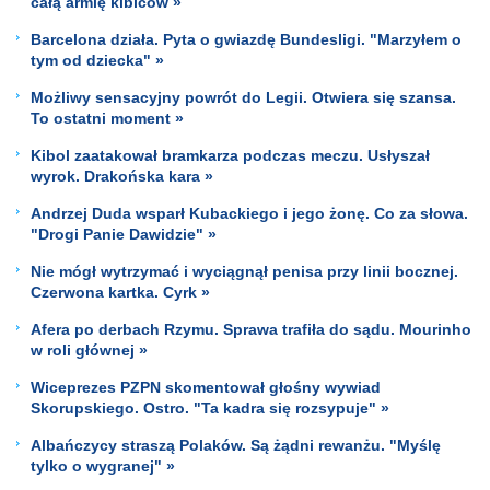
całą armię kibiców »
Barcelona działa. Pyta o gwiazdę Bundesligi. "Marzyłem o
tym od dziecka" »
Możliwy sensacyjny powrót do Legii. Otwiera się szansa.
To ostatni moment »
Kibol zaatakował bramkarza podczas meczu. Usłyszał
wyrok. Drakońska kara »
Andrzej Duda wsparł Kubackiego i jego żonę. Co za słowa.
"Drogi Panie Dawidzie" »
Nie mógł wytrzymać i wyciągnął penisa przy linii bocznej.
Czerwona kartka. Cyrk »
Afera po derbach Rzymu. Sprawa trafiła do sądu. Mourinho
w roli głównej »
Wiceprezes PZPN skomentował głośny wywiad
Skorupskiego. Ostro. "Ta kadra się rozsypuje" »
Albańczycy straszą Polaków. Są żądni rewanżu. "Myślę
tylko o wygranej" »