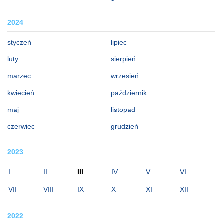
2024
styczeń
lipiec
luty
sierpień
marzec
wrzesień
kwiecień
październik
maj
listopad
czerwiec
grudzień
2023
I
II
III
IV
V
VI
VII
VIII
IX
X
XI
XII
2022