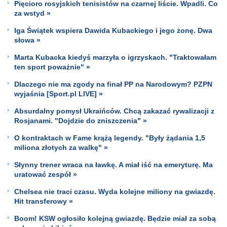
Pięcioro rosyjskich tenisistów na czarnej liście. Wpadli. Co
za wstyd »
Iga Świątek wspiera Dawida Kubackiego i jego żonę. Dwa
słowa »
Marta Kubacka kiedyś marzyła o igrzyskach. "Traktowałam
ten sport poważnie" »
Dlaczego nie ma zgody na finał PP na Narodowym? PZPN
wyjaśnia [Sport.pl LIVE] »
Absurdalny pomysł Ukraińców. Chcą zakazać rywalizacji z
Rosjanami. "Dojdzie do zniszczenia" »
O kontraktach w Fame krążą legendy. "Były żądania 1,5
miliona złotych za walkę" »
Słynny trener wraca na ławkę. A miał iść na emeryturę. Ma
uratować zespół »
Chelsea nie traci czasu. Wyda kolejne miliony na gwiazdę.
Hit transferowy »
Boom! KSW ogłosiło kolejną gwiazdę. Będzie miał za sobą