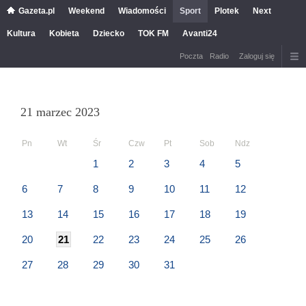
Gazeta.pl
Weekend
Wiadomości
Sport
Plotek
Next
Kultura
Kobieta
Dziecko
TOK FM
Avanti24
Poczta
Radio
Zaloguj się
21 marzec 2023
Pn
Wt
Śr
Czw
Pt
Sob
Ndz
1
2
3
4
5
6
7
8
9
10
11
12
13
14
15
16
17
18
19
20
21
22
23
24
25
26
27
28
29
30
31