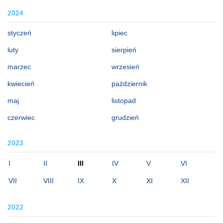
2024
styczeń
lipiec
luty
sierpień
marzec
wrzesień
kwiecień
październik
maj
listopad
czerwiec
grudzień
2023
I
II
III
IV
V
VI
VII
VIII
IX
X
XI
XII
2022