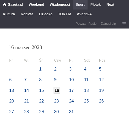
Gazeta.pl
Weekend
Wiadomości
Sport
Plotek
Next
Kultura
Kobieta
Dziecko
TOK FM
Avanti24
Poczta
Radio
Zaloguj się
16 marzec 2023
Pn
Wt
Śr
Czw
Pt
Sob
Ndz
1
2
3
4
5
6
7
8
9
10
11
12
13
14
15
16
17
18
19
20
21
22
23
24
25
26
27
28
29
30
31