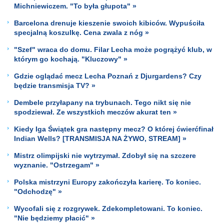
Michniewiczem. "To była głupota" »
Barcelona drenuje kieszenie swoich kibiców. Wypuściła
specjalną koszulkę. Cena zwala z nóg »
"Szef" wraca do domu. Filar Lecha może pogrążyć klub, w
którym go kochają. "Kluczowy" »
Gdzie oglądać mecz Lecha Poznań z Djurgardens? Czy
będzie transmisja TV? »
Dembele przyłapany na trybunach. Tego nikt się nie
spodziewał. Ze wszystkich meczów akurat ten »
Kiedy Iga Świątek gra następny mecz? O której ćwierćfinał
Indian Wells? [TRANSMISJA NA ŻYWO, STREAM] »
Mistrz olimpijski nie wytrzymał. Zdobył się na szczere
wyznanie. "Ostrzegam" »
Polska mistrzyni Europy zakończyła karierę. To koniec.
"Odchodzę" »
Wycofali się z rozgrywek. Zdekompletowani. To koniec.
"Nie będziemy płacić" »