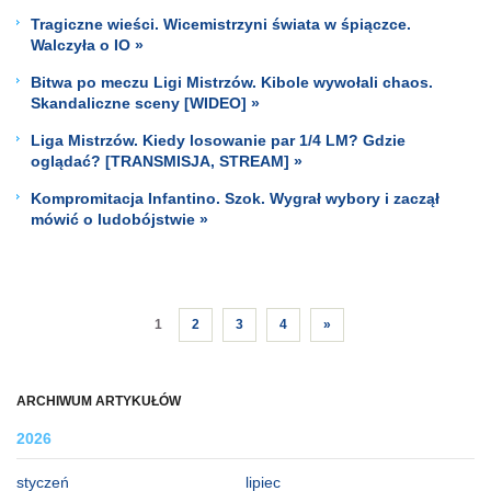
Tragiczne wieści. Wicemistrzyni świata w śpiączce.
Walczyła o IO »
Bitwa po meczu Ligi Mistrzów. Kibole wywołali chaos.
Skandaliczne sceny [WIDEO] »
Liga Mistrzów. Kiedy losowanie par 1/4 LM? Gdzie
oglądać? [TRANSMISJA, STREAM] »
Kompromitacja Infantino. Szok. Wygrał wybory i zaczął
mówić o ludobójstwie »
1
2
3
4
»
ARCHIWUM ARTYKUŁÓW
2026
styczeń
lipiec