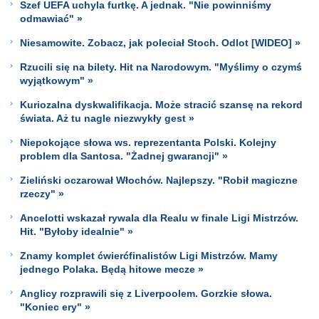
Szef UEFA uchyla furtkę. A jednak. "Nie powinniśmy
odmawiać" »
Niesamowite. Zobacz, jak poleciał Stoch. Odlot [WIDEO] »
Rzucili się na bilety. Hit na Narodowym. "Myślimy o czymś
wyjątkowym" »
Kuriozalna dyskwalifikacja. Może stracić szansę na rekord
świata. Aż tu nagle niezwykły gest »
Niepokojące słowa ws. reprezentanta Polski. Kolejny
problem dla Santosa. "Żadnej gwarancji" »
Zieliński oczarował Włochów. Najlepszy. "Robił magiczne
rzeczy" »
Ancelotti wskazał rywala dla Realu w finale Ligi Mistrzów.
Hit. "Byłoby idealnie" »
Znamy komplet ćwierćfinalistów Ligi Mistrzów. Mamy
jednego Polaka. Będą hitowe mecze »
Anglicy rozprawili się z Liverpoolem. Gorzkie słowa.
"Koniec ery" »