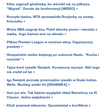
Kibic zagroził głodówką, bo wściekł się na piłkarza.
"Wypad". Doszło do konfrontacji [WIDEO] »
Ruszyła lawina. WTA sprowadziła Rosjankę na ziemię.
Króciutko »
Mistrz NBA sięgnął dna. Pobił aktorkę porno i mieszka z
matką. Jego kariera wisi na włosku »
Piłkarz Premier League w centrum afery. Gigantyczny
przekręt »
Hiszpańskie media świętują po sukcesie Realu. "Kocha i
rozumie" »
Tajna broń rywalki Świątek. Kosmiczny wyczyn. Nikt tego
nie zrobił od lat »
Iga Świątek poznała potencjalne rywalki w finale Indian
Wells. Możliwy wielki hit [DRABINKA] »
Xavi już wie. Tak będzie wyglądał skład Barcelony na El
Clasico. Jedna wątpliwość »
Klich przerwał milczenie. Opowiedział o konflikcie z