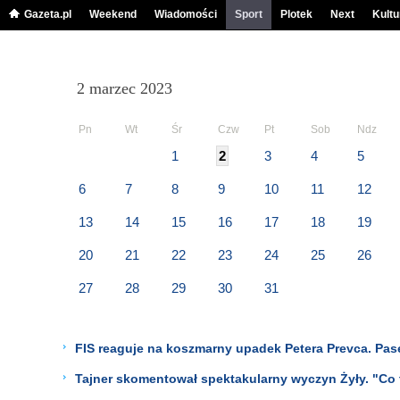
Gazeta.pl
Weekend
Wiadomości
Sport
Plotek
Next
Kultu
2 marzec 2023
Pn
Wt
Śr
Czw
Pt
Sob
Ndz
1
2
3
4
5
6
7
8
9
10
11
12
13
14
15
16
17
18
19
20
21
22
23
24
25
26
27
28
29
30
31
FIS reaguje na koszmarny upadek Petera Prevca. Pa
Tajner skomentował spektakularny wyczyn Żyły. "Co 