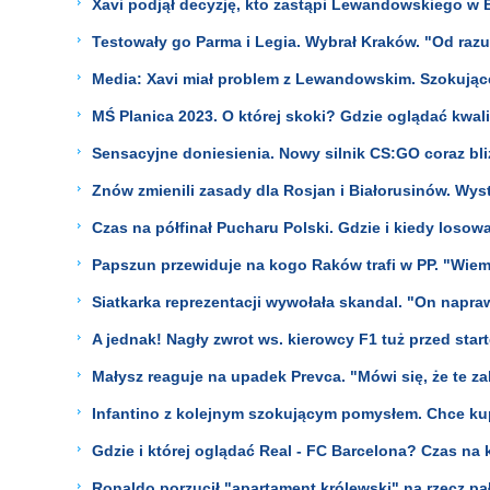
Xavi podjął decyzję, kto zastąpi Lewandowskiego w E
Testowały go Parma i Legia. Wybrał Kraków. "Od razu
Media: Xavi miał problem z Lewandowskim. Szokujące
MŚ Planica 2023. O której skoki? Gdzie oglądać kw
Sensacyjne doniesienia. Nowy silnik CS:GO coraz bli
Znów zmienili zasady dla Rosjan i Białorusinów. Wys
Czas na półfinał Pucharu Polski. Gdzie i kiedy loso
Papszun przewiduje na kogo Raków trafi w PP. "Wiem
Siatkarka reprezentacji wywołała skandal. "On napr
A jednak! Nagły zwrot ws. kierowcy F1 tuż przed sta
Małysz reaguje na upadek Prevca. "Mówi się, że te z
Infantino z kolejnym szokującym pomysłem. Chce kup
Gdzie i której oglądać Real - FC Barcelona? Czas n
Ronaldo porzucił "apartament królewski" na rzecz p