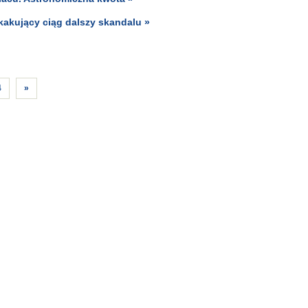
kakujący ciąg dalszy skandalu »
4
»