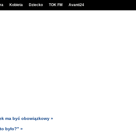
ra
Kobieta
Dziecko
TOK FM
Avanti24
sek ma być obowiązkowy »
to było?" »