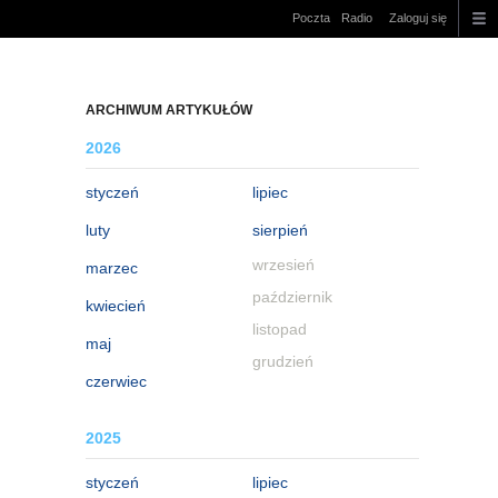
Poczta
Radio
Zaloguj się
ARCHIWUM ARTYKUŁÓW
2026
styczeń
lipiec
luty
sierpień
wrzesień
marzec
październik
kwiecień
listopad
maj
grudzień
czerwiec
2025
styczeń
lipiec