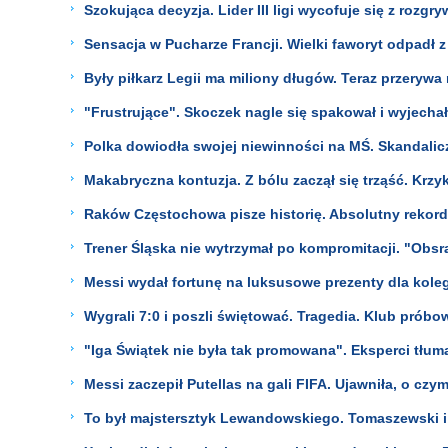
Szokująca decyzja. Lider III ligi wycofuje się z rozgr
Sensacja w Pucharze Francji. Wielki faworyt odpadł 
Były piłkarz Legii ma miliony długów. Teraz przerywa 
"Frustrujące". Skoczek nagle się spakował i wyjechał
Polka dowiodła swojej niewinności na MŚ. Skandalic
Makabryczna kontuzja. Z bólu zaczął się trząść. Krzy
Raków Częstochowa pisze historię. Absolutny rekord
Trener Śląska nie wytrzymał po kompromitacji. "Obsra
Messi wydał fortunę na luksusowe prezenty dla koleg
Wygrali 7:0 i poszli świętować. Tragedia. Klub próbow
"Iga Świątek nie była tak promowana". Eksperci tłum
Messi zaczepił Putellas na gali FIFA. Ujawniła, o czy
To był majstersztyk Lewandowskiego. Tomaszewski i 