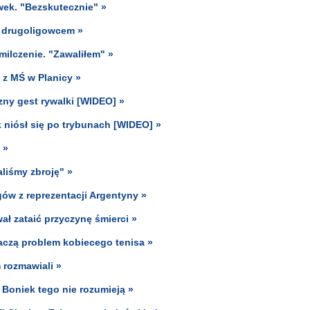
ywek. "Bezskutecznie" »
z drugoligowcem »
milczenie. "Zawaliłem" »
 z MŚ w Planicy »
zny gest rywalki [WIDEO] »
k niósł się po trybunach [WIDEO] »
 »
liśmy zbroję" »
ów z reprezentacji Argentyny »
ał zataić przyczynę śmierci »
aczą problem kobiecego tenisa »
m rozmawiali »
Boniek tego nie rozumieją »