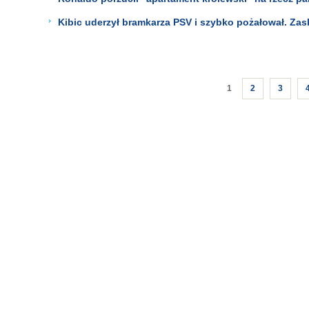
Kibic uderzył bramkarza PSV i szybko pożałował. Zas
1
2
3