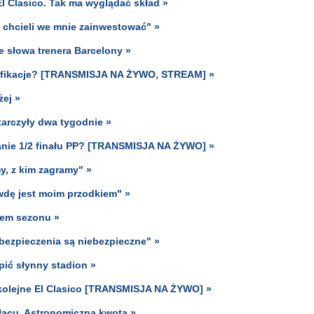
l Clasico. Tak ma wyglądać skład »
 chcieli we mnie zainwestować" »
 słowa trenera Barcelony »
alifikacje? [TRANSMISJA NA ŻYWO, STREAM] »
żej »
tarczyły dwa tygodnie »
wanie 1/2 finału PP? [TRANSMISJA NA ŻYWO] »
y, z kim zagramy" »
awdę jest moim przodkiem" »
rtem sezonu »
abezpieczenia są niebezpieczne" »
ić słynny stadion »
a kolejne El Clasico [TRANSMISJA NA ŻYWO] »
ałacu. Astronomiczna kwota »