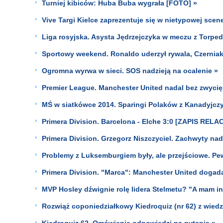
Turniej kibiców: Huba Buba wygrała [FOTO] »
Vive Targi Kielce zaprezentuje się w nietypowej scener
Liga rosyjska. Asysta Jędrzejczyka w meczu z Torpe
Sportowy weekend. Ronaldo uderzył rywala, Czernia
Ogromna wyrwa w sieci. SOS nadzieją na ocalenie »
Premier League. Manchester United nadal bez zwycię
MŚ w siatkówce 2014. Sparingi Polaków z Kanadyjcz
Primera Division. Barcelona - Elche 3:0 [ZAPIS RELAC
Primera Division. Grzegorz Niszczyciel. Zachwyty na
Problemy z Luksemburgiem były, ale przejściowe. P
Primera Division. "Marca": Manchester United dogadał
MVP Hosley dźwignie rolę lidera Stelmetu? "A mam inn
Rozwiąż coponiedziałkowy Kiedroquiz (nr 62) z wiedz
Kiedroquiz 62. Omówienie odpowiedzi na pytania »