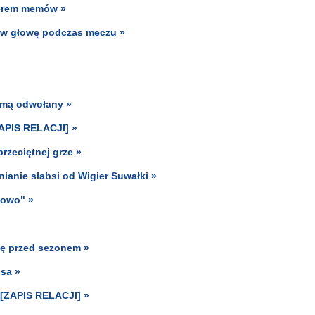
aterem memów »
u w głowę podczas meczu »
mą odwołany »
ZAPIS RELACJI] »
rzeciętnej grze »
nianie słabsi od Wigier Suwałki »
rtowo" »
ię przed sezonem »
isa »
 [ZAPIS RELACJI] »