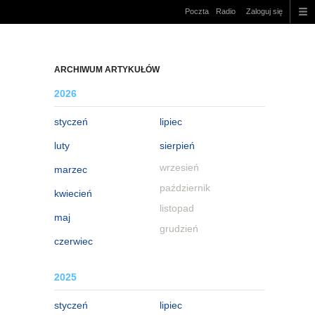
Poczta
Radio
Zaloguj się
ARCHIWUM ARTYKUŁÓW
2026
styczeń
lipiec
luty
sierpień
wrzesień
marzec
październik
kwiecień
listopad
maj
grudzień
czerwiec
2025
styczeń
lipiec