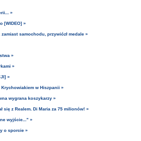
ii... »
do [WIDEO] »
k zamiast samochodu, przywiózł medale »
stwa »
ykami »
JI] »
d Krychowiakiem w Hiszpanii »
ewna wygrana koszykarzy »
 się z Realem. Di Maria za 75 milionów! »
e wyjście..." »
y o sporcie »