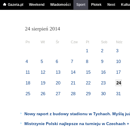
Gazeta.pl
Weekend
Wiadomości
Sport
Plotek
Next
Kultu
24 sierpień 2014
Pn
Wt
Śr
Czw
Pt
Sob
Ndz
1
2
3
4
5
6
7
8
9
10
11
12
13
14
15
16
17
18
19
20
21
22
23
24
25
26
27
28
29
30
31
Nowy raport z budowy stadionu w Tychach. Myślą już
Mistrzynie Polski najlepsze na turnieju w Czechach »