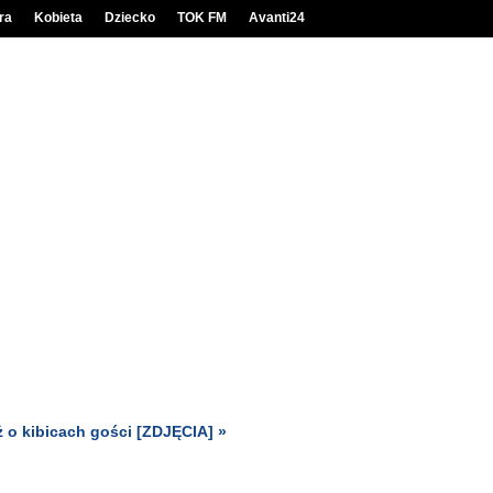
ra
Kobieta
Dziecko
TOK FM
Avanti24
 o kibicach gości [ZDJĘCIA] »