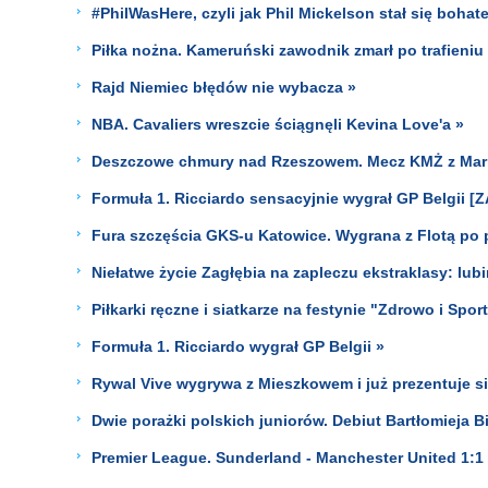
#PhilWasHere, czyli jak Phil Mickelson stał się boh
Piłka nożna. Kameruński zawodnik zmarł po trafieni
Rajd Niemiec błędów nie wybacza »
NBA. Cavaliers wreszcie ściągnęli Kevina Love'a »
Deszczowe chmury nad Rzeszowem. Mecz KMŻ z Mar
Formuła 1. Ricciardo sensacyjnie wygrał GP Belgii [
Fura szczęścia GKS-u Katowice. Wygrana z Flotą po p
Niełatwe życie Zagłębia na zapleczu ekstraklasy: lubi
Piłkarki ręczne i siatkarze na festynie "Zdrowo i Spo
Formuła 1. Ricciardo wygrał GP Belgii »
Rywal Vive wygrywa z Mieszkowem i już prezentuje s
Dwie porażki polskich juniorów. Debiut Bartłomieja B
Premier League. Sunderland - Manchester United 1:1