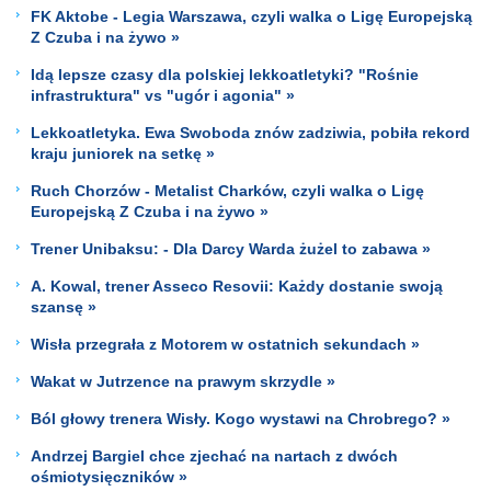
FK Aktobe - Legia Warszawa, czyli walka o Ligę Europejską
Z Czuba i na żywo »
Idą lepsze czasy dla polskiej lekkoatletyki? "Rośnie
infrastruktura" vs "ugór i agonia" »
Lekkoatletyka. Ewa Swoboda znów zadziwia, pobiła rekord
kraju juniorek na setkę »
Ruch Chorzów - Metalist Charków, czyli walka o Ligę
Europejską Z Czuba i na żywo »
Trener Unibaksu: - Dla Darcy Warda żużel to zabawa »
A. Kowal, trener Asseco Resovii: Każdy dostanie swoją
szansę »
Wisła przegrała z Motorem w ostatnich sekundach »
Wakat w Jutrzence na prawym skrzydle »
Ból głowy trenera Wisły. Kogo wystawi na Chrobrego? »
Andrzej Bargiel chce zjechać na nartach z dwóch
ośmiotysięczników »