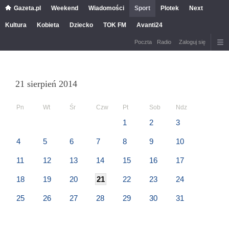
Gazeta.pl
Weekend
Wiadomości
Sport
Plotek
Next
Kultura
Kobieta
Dziecko
TOK FM
Avanti24
Poczta
Radio
Zaloguj się
21 sierpień 2014
Pn
Wt
Śr
Czw
Pt
Sob
Ndz
1
2
3
4
5
6
7
8
9
10
11
12
13
14
15
16
17
18
19
20
21
22
23
24
25
26
27
28
29
30
31