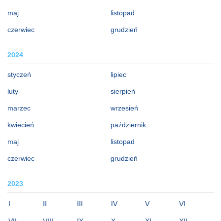
maj
listopad
czerwiec
grudzień
2024
styczeń
lipiec
luty
sierpień
marzec
wrzesień
kwiecień
październik
maj
listopad
czerwiec
grudzień
2023
I
II
III
IV
V
VI