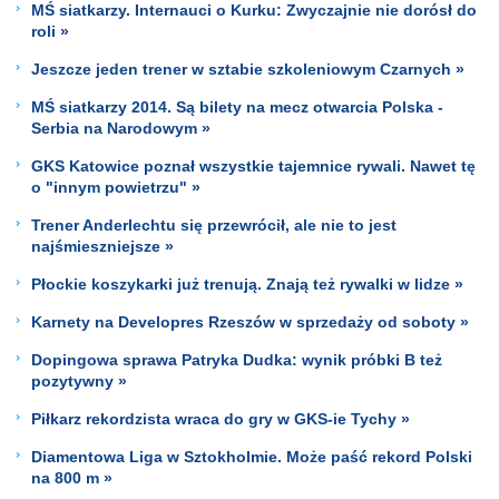
MŚ siatkarzy. Internauci o Kurku: Zwyczajnie nie dorósł do
roli »
Jeszcze jeden trener w sztabie szkoleniowym Czarnych »
MŚ siatkarzy 2014. Są bilety na mecz otwarcia Polska -
Serbia na Narodowym »
GKS Katowice poznał wszystkie tajemnice rywali. Nawet tę
o "innym powietrzu" »
Trener Anderlechtu się przewrócił, ale nie to jest
najśmieszniejsze »
Płockie koszykarki już trenują. Znają też rywalki w lidze »
Karnety na Developres Rzeszów w sprzedaży od soboty »
Dopingowa sprawa Patryka Dudka: wynik próbki B też
pozytywny »
Piłkarz rekordzista wraca do gry w GKS-ie Tychy »
Diamentowa Liga w Sztokholmie. Może paść rekord Polski
na 800 m »