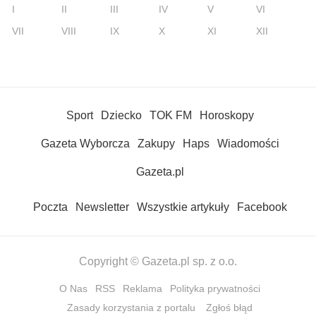
I
II
III
IV
V
VI
VII
VIII
IX
X
XI
XII
Sport
Dziecko
TOK FM
Horoskopy
Gazeta Wyborcza
Zakupy
Haps
Wiadomości
Gazeta.pl
Poczta
Newsletter
Wszystkie artykuły
Facebook
Copyright © Gazeta.pl sp. z o.o.
O Nas
RSS
Reklama
Polityka prywatności
Zasady korzystania z portalu
Zgłoś błąd