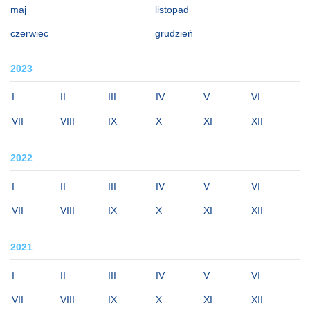
maj
listopad
czerwiec
grudzień
2023
I
II
III
IV
V
VI
VII
VIII
IX
X
XI
XII
2022
I
II
III
IV
V
VI
VII
VIII
IX
X
XI
XII
2021
I
II
III
IV
V
VI
VII
VIII
IX
X
XI
XII