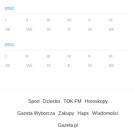
2002
I
II
III
IV
V
VI
VII
VIII
IX
X
XI
XII
2001
I
II
III
IV
V
VI
VII
VIII
IX
X
XI
XII
Sport
Dziecko
TOK FM
Horoskopy
Gazeta Wyborcza
Zakupy
Haps
Wiadomości
Gazeta.pl