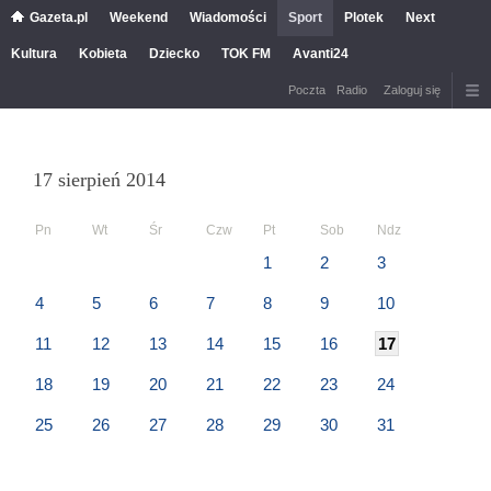
Gazeta.pl
Weekend
Wiadomości
Sport
Plotek
Next
Kultura
Kobieta
Dziecko
TOK FM
Avanti24
Poczta
Radio
Zaloguj się
17 sierpień 2014
Pn
Wt
Śr
Czw
Pt
Sob
Ndz
1
2
3
4
5
6
7
8
9
10
11
12
13
14
15
16
17
18
19
20
21
22
23
24
25
26
27
28
29
30
31