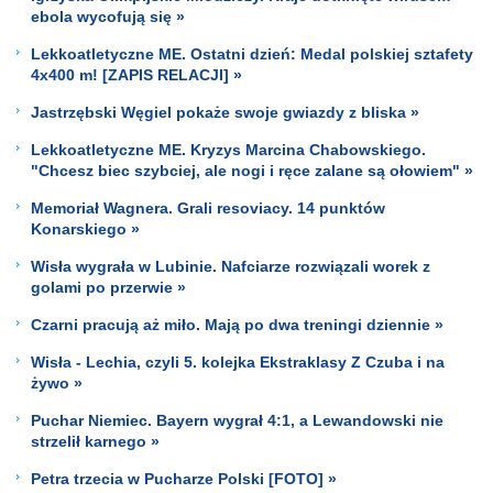
ebola wycofują się »
Lekkoatletyczne ME. Ostatni dzień: Medal polskiej sztafety
4x400 m! [ZAPIS RELACJI] »
Jastrzębski Węgiel pokaże swoje gwiazdy z bliska »
Lekkoatletyczne ME. Kryzys Marcina Chabowskiego.
"Chcesz biec szybciej, ale nogi i ręce zalane są ołowiem" »
Memoriał Wagnera. Grali resoviacy. 14 punktów
Konarskiego »
Wisła wygrała w Lubinie. Nafciarze rozwiązali worek z
golami po przerwie »
Czarni pracują aż miło. Mają po dwa treningi dziennie »
Wisła - Lechia, czyli 5. kolejka Ekstraklasy Z Czuba i na
żywo »
Puchar Niemiec. Bayern wygrał 4:1, a Lewandowski nie
strzelił karnego »
Petra trzecia w Pucharze Polski [FOTO] »