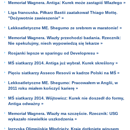
Memoriał Wagnera. Antiga: Kurek może zastąpić Wlazłego »
Liga francuska. Piłkarz Bastii zaatakował Thiago Mottę.
"Dożywotnie zawieszenie" »
Lekkoatletyczne ME. Shegumo ze srebrem w maratonie! »
Memoriał Wagnera. Wlazły przechodzi badania. Rzecznik:
Nie spekulujmy, niech wypowiedzą się lekarze »
Rosjanki lepsze w sparingu od Developresu »
MŚ siatkarzy 2014. Antiga już wybrał. Kurek skreślony »
Pięciu siatkarzy Asseco Resovii w kadrze Polski na MŚ »
Lekkoatletyczne ME. Shegumo: Pracowałem w Anglii, w
2011 roku miałem kończyć karierę »
MŚ siatkarzy 2014. Wójtowicz: Kurek nie doszedł do formy,
Antiga odważny »
Memoriał Wagnera. Wlazły ma szczęście. Rzecznik: USG
wykazało niewielkie uszkodzenia »
Igrzyska Olimpijskie Młodzieży. Kraje dotknięte wirusem