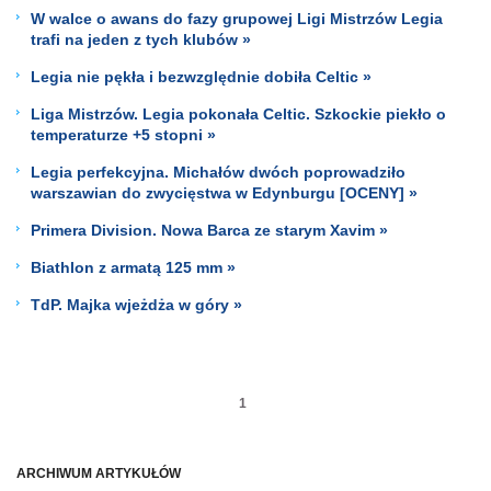
W walce o awans do fazy grupowej Ligi Mistrzów Legia
trafi na jeden z tych klubów »
Legia nie pękła i bezwzględnie dobiła Celtic »
Liga Mistrzów. Legia pokonała Celtic. Szkockie piekło o
temperaturze +5 stopni »
Legia perfekcyjna. Michałów dwóch poprowadziło
warszawian do zwycięstwa w Edynburgu [OCENY] »
Primera Division. Nowa Barca ze starym Xavim »
Biathlon z armatą 125 mm »
TdP. Majka wjeżdża w góry »
1
ARCHIWUM ARTYKUŁÓW