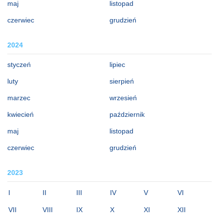
maj
listopad
czerwiec
grudzień
2024
styczeń
lipiec
luty
sierpień
marzec
wrzesień
kwiecień
październik
maj
listopad
czerwiec
grudzień
2023
I
II
III
IV
V
VI
VII
VIII
IX
X
XI
XII