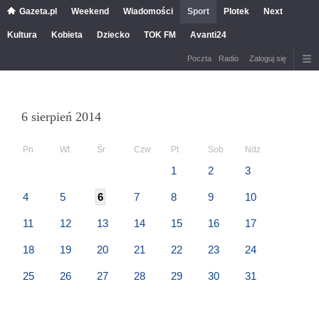
Gazeta.pl
Weekend
Wiadomości
Sport
Plotek
Next
Kultura
Kobieta
Dziecko
TOK FM
Avanti24
Poczta
Radio
Zaloguj się
6 sierpień 2014
Pn
Wt
Śr
Czw
Pt
Sob
Ndz
1
2
3
4
5
6
7
8
9
10
11
12
13
14
15
16
17
18
19
20
21
22
23
24
25
26
27
28
29
30
31