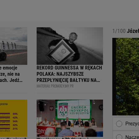
1/100
Józef
e emocje
REKORD GUINNESSA W RĘKACH
ze, nie na
POLAKA: NAJSZYBSZE
ach. Jedź
PRZEPŁYNIĘCIĘ BAŁTYKU NA
MATERIAŁ PROMOCYJNY PR
ją
DESCE WINDSURFINGOWEJ -
wcy i
OFICJALNIE WPISANY DO
 na 4F Racing
KSIĘGI
Prezy
Nacze