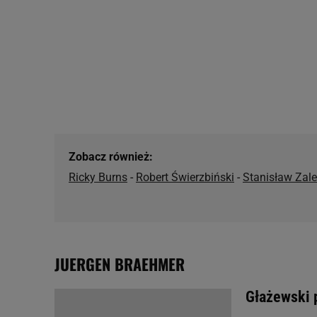
My, nasi Zaufani Partne
Użycie dokładnych danych
Przechowywanie informacji
badnie odbiorców i uleps
Zobacz również:
Ricky Burns
-
Robert Świerzbiński
-
Stanisław Zal
JUERGEN BRAEHMER
Głażewski 