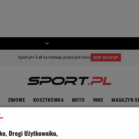
ZIECKO
MOTO
ZIMOWE
KOSZYKÓWKA
MOTO
INNE
MAGAZYN S
ko, Drogi Użytkowniku,