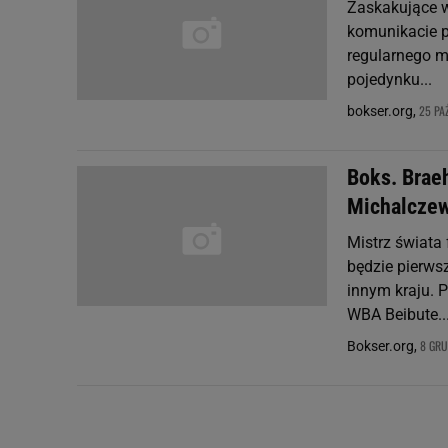
Zaskakujące w
komunikacie p
regularnego m
pojedynku...
25 PA
bokser.org,
Boks. Brae
Michalcze
Mistrz świata
będzie pierws
innym kraju. 
WBA Beibute..
8 GRU
Bokser.org,