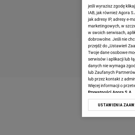
jeśli wyrazisz zgodę klika
IAB, jak również Agora S
jak adresy IP, adresy e-m
marketingowych, w szcze
w swoich serwisach, aplik
dobrowolne. Jeśli nie ch
przejdź do „Ustawień Z
Twoje dane osobowe mogą
serwisów i aplikacji lub
danych nie wymaga zgody 
lub Zaufanych Partnerów
lub przez kontakt z admi
Więcej informacji o prz
Prywatności Agora S.A.
USTAWIENIA ZAA
Klikając „Akceptuję” wyra
Zaufanych Partnerów i A
dotyczące plików cookie,
odnośnik „Ustawienia pr
plików cookie możliwa je