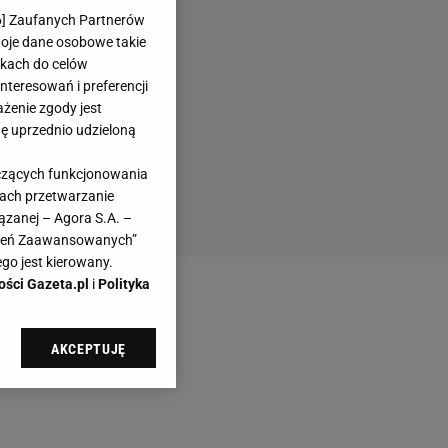
6
] Zaufanych Partnerów
woje dane osobowe takie
likach do celów
teresowań i preferencji
ażenie zgody jest
dę uprzednio udzieloną
yczących funkcjonowania
kach przetwarzanie
ązanej – Agora S.A. –
awień Zaawansowanych”
go jest kierowany.
ości Gazeta.pl
i
Polityka
AKCEPTUJĘ
l sp. z o.o., jej
ić swoje preferencje
arzania danych poprzez
ych”. Zmiana ustawień