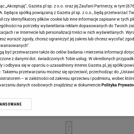
jąc „Akceptuję”, Gazeta.pl sp. z o.o. oraz jej Zaufani Partnerzy, w tym [
67
.A. będąca spółką powiązaną z Gazeta.pl sp. z o.o., będą przetwarzać T
ail czy identyfikatory plików cookie lub inne informacje zapisane w tych p
gólności na potrzeby wyświetlania reklam dopasowanych do Twoich zain
acjach i w Internecie lub personalizacji treści w nich wyświetlanych. Wyr
cesz wyrazić zgody, chcesz ograniczyć jej zakres lub chcesz wycofać zgo
aawansowanych”.
 być przetwarzane także do celów badania i mierzenia informacji dot
 łączone z danymi dot. świadczonych Tobie usług. W określonych przypad
i odbywa się w oparciu o uzasadniony interes Gazeta.pl, jej spółki powi
. Takiemu przetwarzaniu możesz się sprzeciwić, przechodząc do „Ust
nistratorem – w zależności od zakresu sprzeciwu i podmiotu, wobec które
etwarzaniu danych osobowych znajdziesz w dokumencie
Polityka Prywatn
WANSOWANE
żasz też zgodę na zainstalowanie i przechowywanie plików cookie Gazeta.p
gora S.A. na Twoim urządzeniu końcowym. Możesz w każdej chwili zmien
 wywołując narzędzie do zarządzania twoimi preferencjami dot. przetw
ywatności ” w stopce serwisu i przechodząc do „Ustawień Zaawansowan
st także za pomocą ustawień przeglądarki.