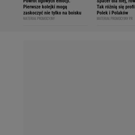
Powrót ligowych emocji.
Spacer dla niej, ro
Pierwsze kolejki mogą
Tak różnią się prof
zaskoczyć nie tylko na boisku
Polek i Polaków
MATERIAŁ PROMOCYJNY
MATERIAŁ PROMOCYJNY PR