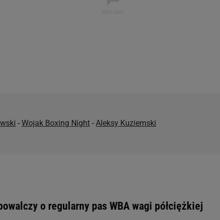
rzy i Agora S.A. możemy przetwarzać dane osobowe w następujących cel
 geolokalizacyjnych. Aktywne skanowanie charakterystyki urządzenia do
 na urządzeniu lub dostęp do nich. Spersonalizowane reklamy i treści, p
zanie usług.
Lista Zaufanych Partnerów
ewski
-
Wojak Boxing Night
-
Aleksy Kuziemski
powalczy o regularny pas WBA wagi półciężkiej