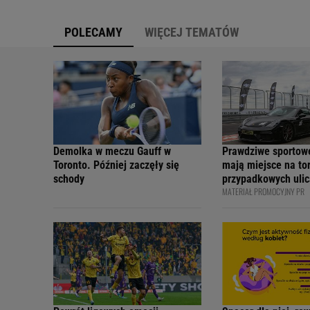
POLECAMY
WIĘCEJ TEMATÓW
Demolka w meczu Gauff w
Prawdziwe sportow
Toronto. Później zaczęły się
mają miejsce na tor
schody
przypadkowych ulic
MATERIAŁ PROMOCYJNY PR
bezpiecznie - apelu
profesjonalni kiero
internetowi twórcy
Academy