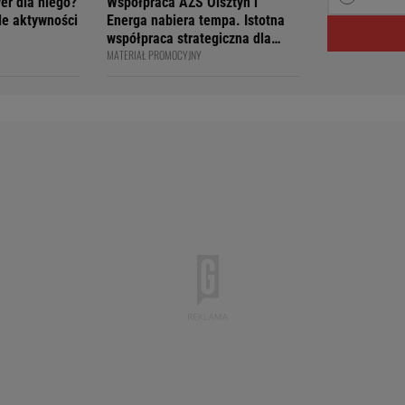
wer dla niego?
Współpraca AZS Olsztyn i
ile aktywności
Energa nabiera tempa. Istotna
współpraca strategiczna dla
MATERIAŁ PROMOCYJNY
siatkarskiego klubu i marki