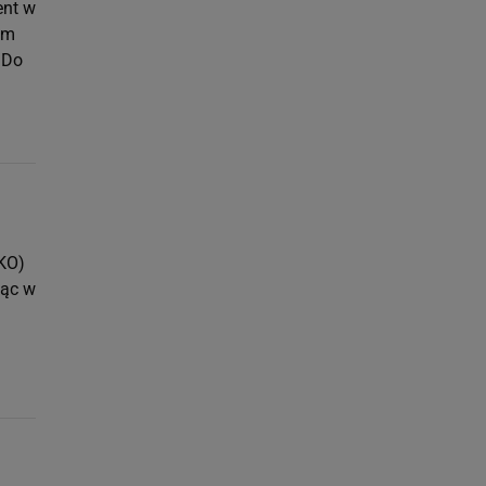
ent w
em
 Do
 KO)
ząc w
i