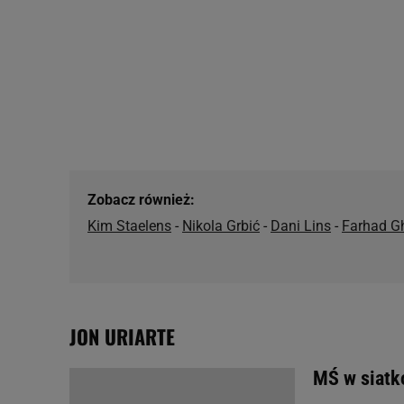
My, nasi Zaufani Partne
Użycie dokładnych danych
Przechowywanie informacji
badnie odbiorców i uleps
Zobacz również:
Kim Staelens
-
Nikola Grbić
-
Dani Lins
-
Farhad G
JON URIARTE
MŚ w siatk