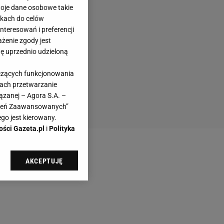
woje dane osobowe takie
likach do celów
teresowań i preferencji
ażenie zgody jest
dę uprzednio udzieloną
yczących funkcjonowania
kach przetwarzanie
ązanej – Agora S.A. –
awień Zaawansowanych”
go jest kierowany.
ości Gazeta.pl
i
Polityka
AKCEPTUJĘ
l sp. z o.o., jej
ić swoje preferencje
arzania danych poprzez
ych”. Zmiana ustawień