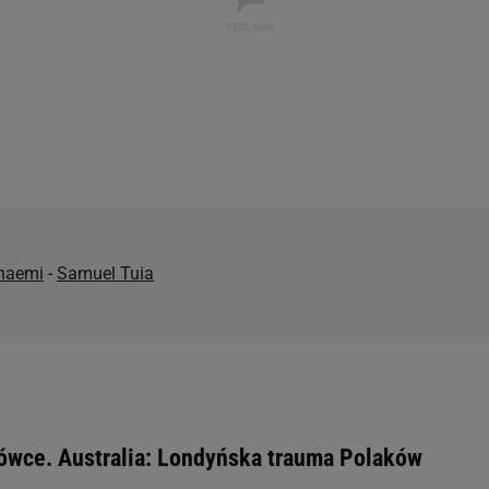
rzy i Agora S.A. możemy przetwarzać dane osobowe w następujących cel
 geolokalizacyjnych. Aktywne skanowanie charakterystyki urządzenia do
 na urządzeniu lub dostęp do nich. Spersonalizowane reklamy i treści, p
zanie usług.
Lista Zaufanych Partnerów
haemi
-
Samuel Tuia
ówce. Australia: Londyńska trauma Polaków