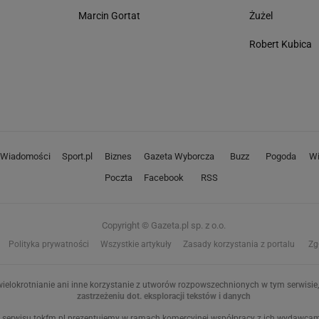
Marcin Gortat
Żużel
Robert Kubica
Wiadomości
Sport.pl
Biznes
Gazeta Wyborcza
Buzz
Pogoda
Wi
Poczta
Facebook
RSS
Copyright © Gazeta.pl sp. z o.o.
Polityka prywatności
Wszystkie artykuły
Zasady korzystania z portalu
Zg
ielokrotnianie ani inne korzystanie z utworów rozpowszechnionych w tym serwisie, 
zastrzeżeniu dot. eksploracji tekstów i danych
 serwisu tokfm.pl prezentujemy w ramach komercyjnej współpracy z ich wydawcami: