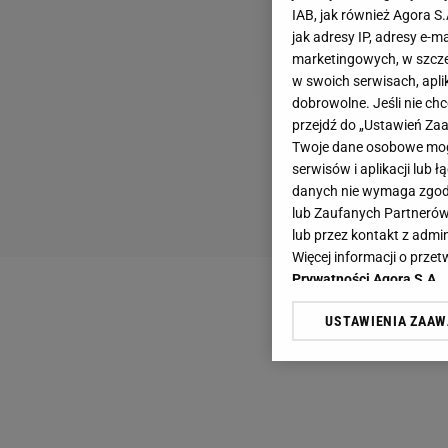
IAB, jak również Agora S
jak adresy IP, adresy e-m
marketingowych, w szcze
w swoich serwisach, aplik
dobrowolne. Jeśli nie ch
przejdź do „Ustawień Z
Twoje dane osobowe mogą
serwisów i aplikacji lub
danych nie wymaga zgody 
lub Zaufanych Partnerów
lub przez kontakt z admi
Więcej informacji o prz
Prywatności Agora S.A.
USTAWIENIA ZAA
Klikając „Akceptuję” wyra
Zaufanych Partnerów i A
dotyczące plików cookie,
odnośnik „Ustawienia pr
plików cookie możliwa je