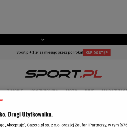
ZIECKO
MOTO
ZIMOWE
KOSZYKÓWKA
MOTO
INNE
MAGAZYN S
ko, Drogi Użytkowniku,
jąc „Akceptuję”, Gazeta.pl sp. z o.o. oraz jej Zaufani Partnerzy, w tym [
67