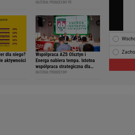
MATERIAŁ PROMOCYJNY PR
ją
DESCE WINDSURFINGOWEJ -
wcy i
OFICJALNIE WPISANY DO
 na 4F Racing
KSIĘGI
Wscho
Zacho
wer dla niego?
Współpraca AZS Olsztyn i
ile aktywności
Energa nabiera tempa. Istotna
współpraca strategiczna dla
MATERIAŁ PROMOCYJNY
siatkarskiego klubu i marki