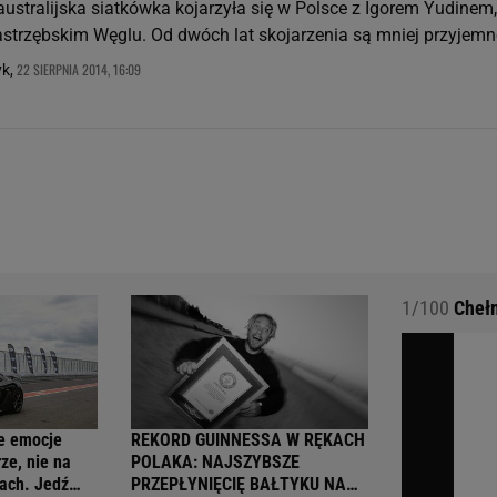
ustralijska siatkówka kojarzyła się w Polsce z Igorem Yudinem,
strzębskim Węglu. Od dwóch lat skojarzenia są mniej przyjemne
22 SIERPNIA 2014, 16:09
yk,
1/100
Chełm
e emocje
REKORD GUINNESSA W RĘKACH
ze, nie na
POLAKA: NAJSZYBSZE
ach. Jedź
PRZEPŁYNIĘCIĘ BAŁTYKU NA