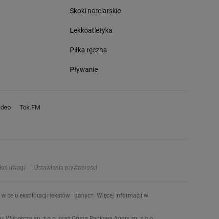
Skoki narciarskie
Lekkoatletyka
Piłka ręczna
Pływanie
deo
Tok.FM
łoś uwagi
Ustawienia prywatności
w celu eksploracji tekstów i danych. Więcej informacji w
 Wyborcza sp. z o.o. oraz Grupą Radiową Agory sp. z o.o.