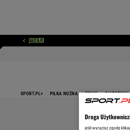
WIADOMOŚCI
NEXT
SPORT
PLOTEK
D
SPORT.PL+
PIŁKA NOŻNA
TENIS
SIATKÓWKA
Droga Użytkownicz
jeśli wyrazisz zgodę klika