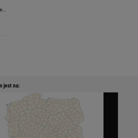
...
 jest na: