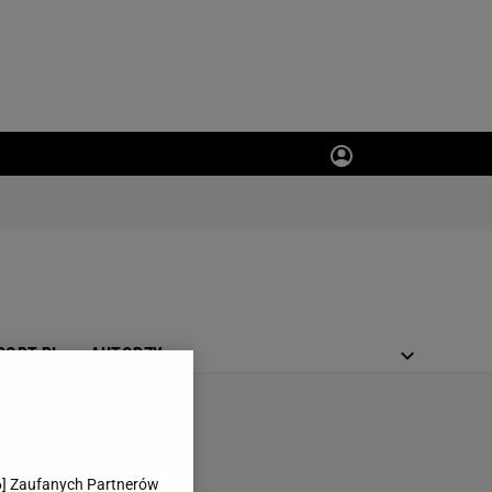
PORT.PL
AUTORZY
6
] Zaufanych Partnerów