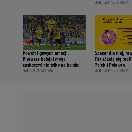
MATERIAŁ PROMOCYJNY PR
bezpiecznie - apelu
profesjonalni kiero
internetowi twórcy
Academy
Powrót ligowych emocji.
Spacer dla niej, ro
Pierwsze kolejki mogą
Tak różnią się prof
zaskoczyć nie tylko na boisku
Polek i Polaków
MATERIAŁ PROMOCYJNY
MATERIAŁ PROMOCYJNY PR