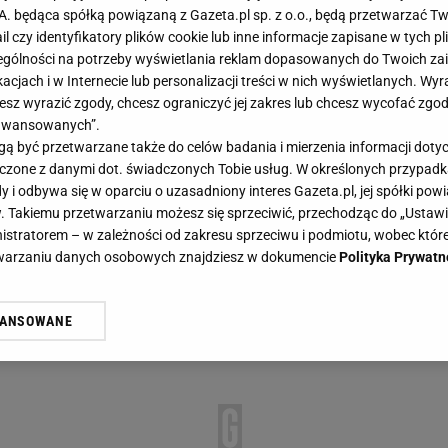
.A. będąca spółką powiązaną z Gazeta.pl sp. z o.o., będą przetwarzać T
ail czy identyfikatory plików cookie lub inne informacje zapisane w tych p
gólności na potrzeby wyświetlania reklam dopasowanych do Twoich zain
acjach i w Internecie lub personalizacji treści w nich wyświetlanych. Wyr
cesz wyrazić zgody, chcesz ograniczyć jej zakres lub chcesz wycofać zgo
aawansowanych”.
 być przetwarzane także do celów badania i mierzenia informacji dot
 łączone z danymi dot. świadczonych Tobie usług. W określonych przypad
i odbywa się w oparciu o uzasadniony interes Gazeta.pl, jej spółki powi
. Takiemu przetwarzaniu możesz się sprzeciwić, przechodząc do „Ust
nistratorem – w zależności od zakresu sprzeciwu i podmiotu, wobec które
etwarzaniu danych osobowych znajdziesz w dokumencie
Polityka Prywatn
WANSOWANE
żasz też zgodę na zainstalowanie i przechowywanie plików cookie Gazeta.p
gora S.A. na Twoim urządzeniu końcowym. Możesz w każdej chwili zmien
 wywołując narzędzie do zarządzania twoimi preferencjami dot. przetw
ywatności ” w stopce serwisu i przechodząc do „Ustawień Zaawansowan
st także za pomocą ustawień przeglądarki.