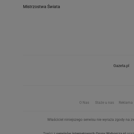
Mistrzostwa Świata
Gazeta.pl
O Nas
Staże u nas
Reklama
Właściciel niniejszego serwisu nie wyraża zgody na zw
Treści z
serwisów internetowych Grupy Wyborcza.pl
oraz