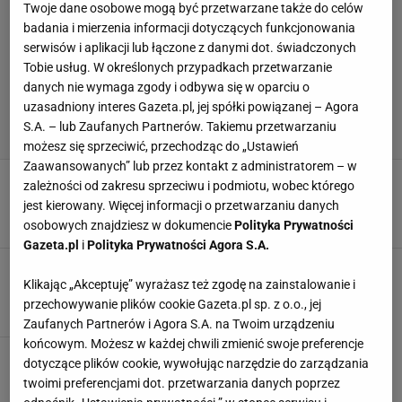
Twoje dane osobowe mogą być przetwarzane także do celów
badania i mierzenia informacji dotyczących funkcjonowania
serwisów i aplikacji lub łączone z danymi dot. świadczonych
Tobie usług. W określonych przypadkach przetwarzanie
danych nie wymaga zgody i odbywa się w oparciu o
uzasadniony interes Gazeta.pl, jej spółki powiązanej – Agora
S.A. – lub Zaufanych Partnerów. Takiemu przetwarzaniu
możesz się sprzeciwić, przechodząc do „Ustawień
Zaawansowanych” lub przez kontakt z administratorem – w
Niespodziewany transfer Tottenhamu
zależności od zakresu sprzeciwu i podmiotu, wobec którego
wymuszony przepisami Premier League
jest kierowany. Więcej informacji o przetwarzaniu danych
17 SIERPNIA 2020, 12:29
kf,
osobowych znajdziesz w dokumencie
Polityka Prywatności
Gazeta.pl
i
Polityka Prywatności Agora S.A.
Liga angielska. Joe Hart trafił do West Hamu
Klikając „Akceptuję” wyrażasz też zgodę na zainstalowanie i
18 LIPCA 2017, 18:47
Piotr Majchrzak,
przechowywanie plików cookie Gazeta.pl sp. z o.o., jej
Zaufanych Partnerów i Agora S.A. na Twoim urządzeniu
końcowym. Możesz w każdej chwili zmienić swoje preferencje
Vidal odejdzie z Bayernu, a Legia kupi
dotyczące plików cookie, wywołując narzędzie do zarządzania
napastnika? [PLOTKI TRANSFEROWE]
twoimi preferencjami dot. przetwarzania danych poprzez
5 LIPCA 2017, 16:33
AntPart,