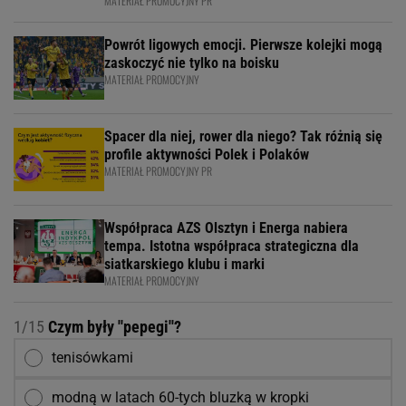
MATERIAŁ PROMOCYJNY PR
Powrót ligowych emocji. Pierwsze kolejki mogą
zaskoczyć nie tylko na boisku
MATERIAŁ PROMOCYJNY
Spacer dla niej, rower dla niego? Tak różnią się
profile aktywności Polek i Polaków
MATERIAŁ PROMOCYJNY PR
Współpraca AZS Olsztyn i Energa nabiera
tempa. Istotna współpraca strategiczna dla
siatkarskiego klubu i marki
MATERIAŁ PROMOCYJNY
1/15
Czym były ''pepegi''?
tenisówkami
modną w latach 60-tych bluzką w kropki