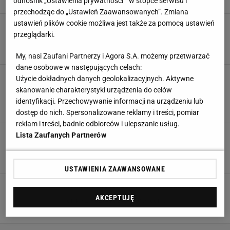
odnośnik „Ustawienia prywatności ” w stopce serwisu i
przechodząc do „Ustawień Zaawansowanych”. Zmiana
ustawień plików cookie możliwa jest także za pomocą ustawień
Miał być hit, a wyszedł kit. Największe wpadki
przeglądarki.
transferowe... jest i Polak [LISTA]
10 CZERWCA 2017, 09:58
Antoni Partum,
My, nasi Zaufani Partnerzy i Agora S.A. możemy przetwarzać
dane osobowe w następujących celach:
Premier League. Burza w Anglii. Czy Pep
Użycie dokładnych danych geolokalizacyjnych. Aktywne
Guardiola słusznie wypchnął z klubu Joe
skanowanie charakterystyki urządzenia do celów
Harta? Claudio Bravo popełnia błędy
identyfikacji. Przechowywanie informacji na urządzeniu lub
21 PAŹDZIERNIKA 2016, 14:25
Łukasz Godlewski,
dostęp do nich. Spersonalizowane reklamy i treści, pomiar
reklam i treści, badnie odbiorców i ulepszanie usług.
Liga Mistrzów. Gianluigi Buffon chwali rywali.
Lista Zaufanych Partnerów
"Joe Hart to najlepszy bramkarz świata"
15 WRZEŚNIA 2015, 14:25
Antoni Partum,
USTAWIENIA ZAAWANSOWANE
Premier League. Joe Hart: Zawiedliśmy trenera
AKCEPTUJĘ
Tomasz Pazdyk, skysports.com,
19 KWIETNIA 2015, 12:43