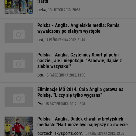
Harta
10 LUTEGO 2013, 20:58
peka,
Polska - Anglia. Angielskie media: Remis
wywalczony po słabym występie
17 PAŹDZIERNIKA 2012, 21:44
pst,
Polska - Anglia. Czytelnicy Sport.pl pełni
nadziei, ale i niepokoju. "Panowie, dajcie z
siebie wszystko!"
16 PAŹDZIERNIKA 2012, 13:09
pst,
Eliminacje MŚ 2014. Cała Anglia gotowa na
Polskę. "Liczy się tylko wygrana"
15 PAŹDZIERNIKA 2012, 16:31
Pst,
Polska - Anglia. Dudek chwali w brytyjskich
mediach: "Hart może być najlepszy na świecie"
15 PAŹDZIERNIKA 2012, 13:56
borzech, skysports.com,