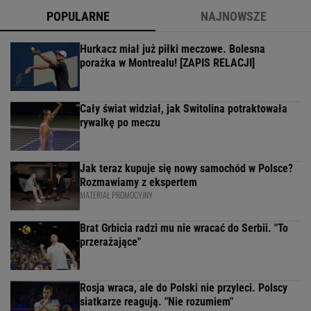
POPULARNE
NAJNOWSZE
Hurkacz miał już piłki meczowe. Bolesna
porażka w Montrealu! [ZAPIS RELACJI]
Cały świat widział, jak Switolina potraktowała
rywalkę po meczu
Jak teraz kupuje się nowy samochód w Polsce?
Rozmawiamy z ekspertem
MATERIAŁ PROMOCYJNY
Brat Grbicia radzi mu nie wracać do Serbii. "To
przerażające"
Rosja wraca, ale do Polski nie przyleci. Polscy
siatkarze reagują. "Nie rozumiem"