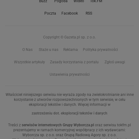
Buzz
Pogoda
Wideo
Tok.FM
Poczta
Facebook
RSS
Copyright © Gazeta.pl sp. z o.o.
O Nas
Staże u nas
Reklama
Polityka prywatności
Wszystkie artykuły
Zasady korzystania z portalu
Zgłoś uwagi
Ustawienia prywatności
Właściciel niniejszego serwisu nie wyraża zgody na zwielokrotnianie ani inne
korzystanie z utworów rozpowszechnionych w tym serwisie, w celu
eksploracji tekstów i danych. Więcej informacji w
zastrzeżeniu dot. eksploracji tekstów i danych
Treści z
serwisów internetowych Grupy Wyborcza.pl
oraz serwisu tokfm.pl
prezentujemy w ramach komercyjnej współpracy z ich wydawcami:
Wyborcza sp. z o.o. oraz Grupą Radiową Agory sp. z o.o.