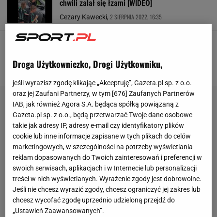
chwili zalał się łzami [WIDEO]
2 SIERPNIA 2022, 16:35
Cezary Kawecki,
Wielka wpadka Joe Harta po porażce z
Dynamem Zagrzeb. "Taki wpis tylko poirytował
kibiców"
Droga Użytkowniczko, Drogi Użytkowniku,
19 MARCA 2021, 16:39
ap,
jeśli wyrazisz zgodę klikając „Akceptuję”, Gazeta.pl sp. z o.o.
oraz jej Zaufani Partnerzy, w tym [
676
] Zaufanych Partnerów
IAB, jak również Agora S.A. będąca spółką powiązaną z
Gazeta.pl sp. z o.o., będą przetwarzać Twoje dane osobowe
takie jak adresy IP, adresy e-mail czy identyfikatory plików
cookie lub inne informacje zapisane w tych plikach do celów
marketingowych, w szczególności na potrzeby wyświetlania
reklam dopasowanych do Twoich zainteresowań i preferencji w
swoich serwisach, aplikacjach i w Internecie lub personalizacji
treści w nich wyświetlanych. Wyrażenie zgody jest dobrowolne.
Jeśli nie chcesz wyrazić zgody, chcesz ograniczyć jej zakres lub
chcesz wycofać zgodę uprzednio udzieloną przejdź do
„Ustawień Zaawansowanych”.