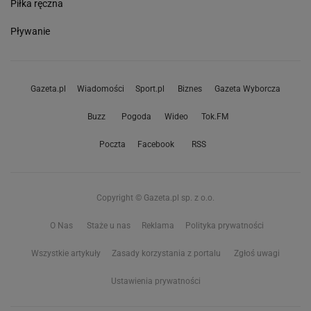
Piłka ręczna
Pływanie
Gazeta.pl
Wiadomości
Sport.pl
Biznes
Gazeta Wyborcza
Buzz
Pogoda
Wideo
Tok.FM
Poczta
Facebook
RSS
Copyright © Gazeta.pl sp. z o.o.
O Nas
Staże u nas
Reklama
Polityka prywatności
Wszystkie artykuły
Zasady korzystania z portalu
Zgłoś uwagi
Ustawienia prywatności