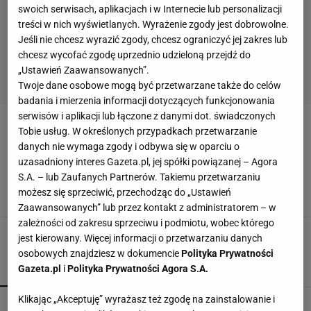
swoich serwisach, aplikacjach i w Internecie lub personalizacji
treści w nich wyświetlanych. Wyrażenie zgody jest dobrowolne.
Jeśli nie chcesz wyrazić zgody, chcesz ograniczyć jej zakres lub
chcesz wycofać zgodę uprzednio udzieloną przejdź do
„Ustawień Zaawansowanych”.
Twoje dane osobowe mogą być przetwarzane także do celów
badania i mierzenia informacji dotyczących funkcjonowania
serwisów i aplikacji lub łączone z danymi dot. świadczonych
JOAN PIQUE
Tobie usług. W określonych przypadkach przetwarzanie
danych nie wymaga zgody i odbywa się w oparciu o
uzasadniony interes Gazeta.pl, jej spółki powiązanej – Agora
Sensacyjne informacje. Ojciec Pique
odpowiedzialny za potężny dług Shakiry
S.A. – lub Zaufanych Partnerów. Takiemu przetwarzaniu
możesz się sprzeciwić, przechodząc do „Ustawień
9 PAŹDZIERNIKA 2023, 09:30
Karolina Kurek,
Zaawansowanych” lub przez kontakt z administratorem – w
zależności od zakresu sprzeciwu i podmiotu, wobec którego
jest kierowany. Więcej informacji o przetwarzaniu danych
osobowych znajdziesz w dokumencie
Polityka Prywatności
Gazeta.pl
i
Polityka Prywatności Agora S.A.
POPULARNE
NAJNOWSZE
Klikając „Akceptuję” wyrażasz też zgodę na zainstalowanie i
Ależ mecz Świątek w Toronto! Najlepsze