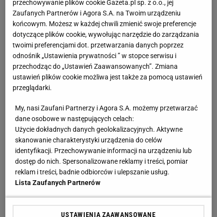
przechowywanie plików cookie Gazeta.pl sp. z o.o., jej
spotkanie Polki w sezonie? [ZAPIS RELACJI]
Zaufanych Partnerów i Agora S.A. na Twoim urządzeniu
końcowym. Możesz w każdej chwili zmienić swoje preferencje
dotyczące plików cookie, wywołując narzędzie do zarządzania
Rozstrzygnęli mecz Igi Świątek z Kostiuk. Koniec
twoimi preferencjami dot. przetwarzania danych poprzez
w trzech setach
odnośnik „Ustawienia prywatności ” w stopce serwisu i
przechodząc do „Ustawień Zaawansowanych”. Zmiana
ustawień plików cookie możliwa jest także za pomocą ustawień
Północna brama gazowa. Jak Polska buduje
przeglądarki.
nową architekturę energetyczną regionu
MATERIAŁ PROMOCYJNY
My, nasi Zaufani Partnerzy i Agora S.A. możemy przetwarzać
dane osobowe w następujących celach:
Świątek odwróciła losy meczu z Kostiuk! 6:2 na
Użycie dokładnych danych geolokalizacyjnych. Aktywne
koniec
skanowanie charakterystyki urządzenia do celów
identyfikacji. Przechowywanie informacji na urządzeniu lub
dostęp do nich. Spersonalizowane reklamy i treści, pomiar
Świątek pokazuje, że Fibak ma rację i nie ma
racji
reklam i treści, badnie odbiorców i ulepszanie usług.
SUBSKRYPCJA
Lista Zaufanych Partnerów
USTAWIENIA ZAAWANSOWANE