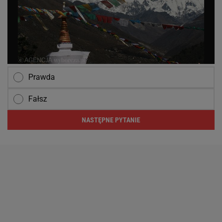
Prawda
Fałsz
NASTĘPNE PYTANIE