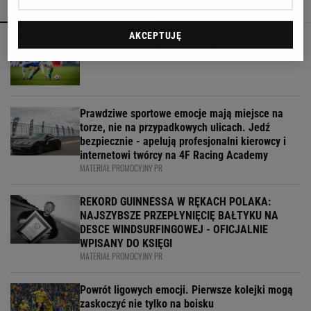
POLECAMY
WIĘCEJ TEMATÓW
AKCEPTUJĘ
Lechia odbiła się od dna. Oto tabela I ligi po
sobotnich meczach
Prawdziwe sportowe emocje mają miejsce na
torze, nie na przypadkowych ulicach. Jedź
bezpiecznie - apelują profesjonalni kierowcy i
internetowi twórcy na 4F Racing Academy
MATERIAŁ PROMOCYJNY PR
REKORD GUINNESSA W RĘKACH POLAKA:
NAJSZYBSZE PRZEPŁYNIĘCIĘ BAŁTYKU NA
DESCE WINDSURFINGOWEJ - OFICJALNIE
WPISANY DO KSIĘGI
MATERIAŁ PROMOCYJNY PR
Powrót ligowych emocji. Pierwsze kolejki mogą
zaskoczyć nie tylko na boisku