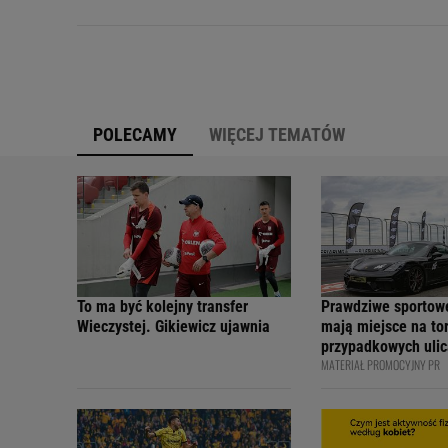
POLECAMY
WIĘCEJ TEMATÓW
To ma być kolejny transfer
Prawdziwe sportow
Wieczystej. Gikiewicz ujawnia
mają miejsce na tor
przypadkowych ulic
MATERIAŁ PROMOCYJNY PR
bezpiecznie - apelu
profesjonalni kiero
internetowi twórcy
Academy