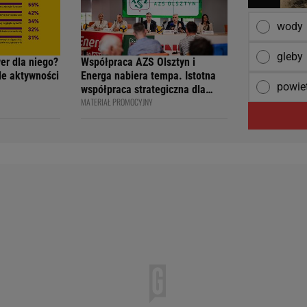
wody
gleby
wer dla niego?
Współpraca AZS Olsztyn i
ile aktywności
Energa nabiera tempa. Istotna
powie
współpraca strategiczna dla
MATERIAŁ PROMOCYJNY
siatkarskiego klubu i marki