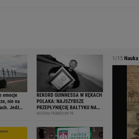
1/15
Nauka 
e emocje
REKORD GUINNESSA W RĘKACH
ze, nie na
POLAKA: NAJSZYBSZE
ach. Jedź
PRZEPŁYNIĘCIĘ BAŁTYKU NA
MATERIAŁ PROMOCYJNY PR
ją
DESCE WINDSURFINGOWEJ -
wcy i
OFICJALNIE WPISANY DO
 na 4F Racing
KSIĘGI