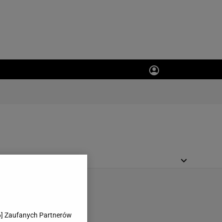
PORT.PL
AUTORZY
6
] Zaufanych Partnerów