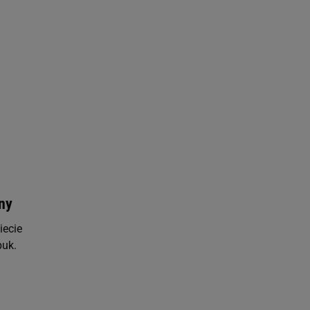
 celów identyfikacji.
omiar reklam i treści,
ny
iecie
buk.