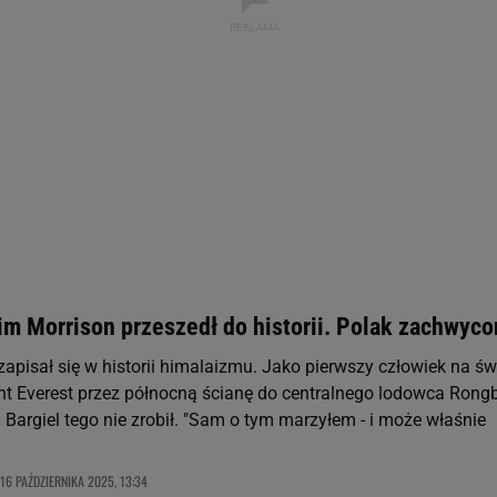
 geolokalizacyjnych. Aktywne skanowanie charakterystyki urządzenia do
 na urządzeniu lub dostęp do nich. Spersonalizowane reklamy i treści, p
zanie usług.
Lista Zaufanych Partnerów
Jim Morrison przeszedł do historii. Polak zachwyco
apisał się w historii himalaizmu. Jako pierwszy człowiek na św
nt Everest przez północną ścianę do centralnego lodowca Rong
Bargiel tego nie zrobił. "Sam o tym marzyłem - i może właśnie
16 PAŹDZIERNIKA 2025, 13:34