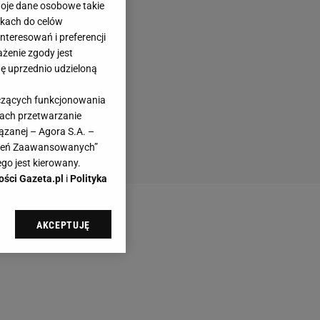
woje dane osobowe takie
likach do celów
teresowań i preferencji
ażenie zgody jest
dę uprzednio udzieloną
yczących funkcjonowania
kach przetwarzanie
ązanej – Agora S.A. –
awień Zaawansowanych”
go jest kierowany.
ości Gazeta.pl
i
Polityka
AKCEPTUJĘ
l sp. z o.o., jej
ić swoje preferencje
arzania danych poprzez
ych”. Zmiana ustawień
ach: