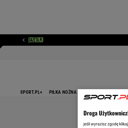
WIADOMOŚCI
NEXT
SPORT
PLOTEK
D
SPORT.PL+
PIŁKA NOŻNA
TENIS
SIATKÓWKA
Droga Użytkownicz
jeśli wyrazisz zgodę klika