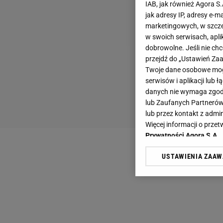
IAB, jak również Agora S
jak adresy IP, adresy e-m
marketingowych, w szcze
w swoich serwisach, aplik
dobrowolne. Jeśli nie ch
przejdź do „Ustawień Z
Twoje dane osobowe mogą
serwisów i aplikacji lub
danych nie wymaga zgody 
lub Zaufanych Partnerów
lub przez kontakt z admi
Więcej informacji o prz
Prywatności Agora S.A.
USTAWIENIA ZAA
Klikając „Akceptuję” wyra
Zaufanych Partnerów i A
dotyczące plików cookie,
odnośnik „Ustawienia pr
plików cookie możliwa je
My, nasi Zaufani Partne