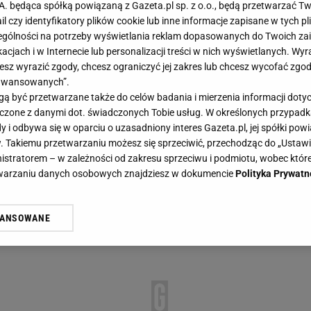
.A. będąca spółką powiązaną z Gazeta.pl sp. z o.o., będą przetwarzać T
ail czy identyfikatory plików cookie lub inne informacje zapisane w tych p
gólności na potrzeby wyświetlania reklam dopasowanych do Twoich zain
acjach i w Internecie lub personalizacji treści w nich wyświetlanych. Wyr
cesz wyrazić zgody, chcesz ograniczyć jej zakres lub chcesz wycofać zgo
aawansowanych”.
 być przetwarzane także do celów badania i mierzenia informacji dot
 łączone z danymi dot. świadczonych Tobie usług. W określonych przypad
i odbywa się w oparciu o uzasadniony interes Gazeta.pl, jej spółki powi
. Takiemu przetwarzaniu możesz się sprzeciwić, przechodząc do „Ust
nistratorem – w zależności od zakresu sprzeciwu i podmiotu, wobec które
etwarzaniu danych osobowych znajdziesz w dokumencie
Polityka Prywatn
WANSOWANE
żasz też zgodę na zainstalowanie i przechowywanie plików cookie Gazeta.p
gora S.A. na Twoim urządzeniu końcowym. Możesz w każdej chwili zmien
 wywołując narzędzie do zarządzania twoimi preferencjami dot. przetw
ywatności ” w stopce serwisu i przechodząc do „Ustawień Zaawansowan
st także za pomocą ustawień przeglądarki.
rzy i Agora S.A. możemy przetwarzać dane osobowe w następujących cel