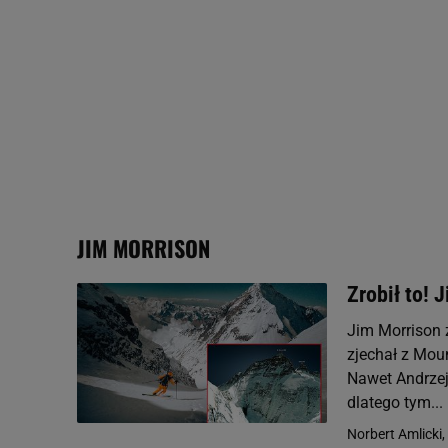
Użycie dokładnych danych
Przechowywanie informacji
badnie odbiorców i uleps
JIM MORRISON
Zrobił to! 
Jim Morrison z
zjechał z Mou
Nawet Andrzej 
dlatego tym...
Norbert Amlicki,