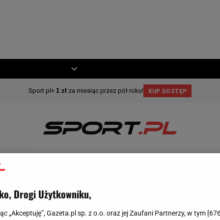
ZIECKO
MOTO
ZIMOWE
KOSZYKÓWKA
MOTO
INNE
MAGAZYN S
ko, Drogi Użytkowniku,
jąc „Akceptuję”, Gazeta.pl sp. z o.o. oraz jej Zaufani Partnerzy, w tym [
67