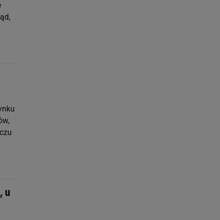
e
ąd,
ynku
ów,
eczu
, u