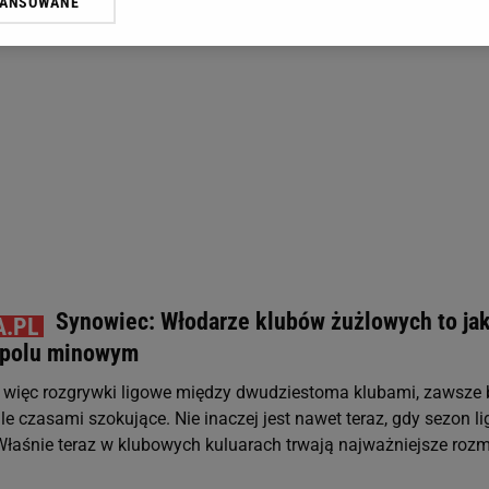
WANSOWANE
żasz też zgodę na zainstalowanie i przechowywanie plików cookie Gazeta.p
gora S.A. na Twoim urządzeniu końcowym. Możesz w każdej chwili zmien
 wywołując narzędzie do zarządzania twoimi preferencjami dot. przetw
ywatności ” w stopce serwisu i przechodząc do „Ustawień Zaawansowan
st także za pomocą ustawień przeglądarki.
rzy i Agora S.A. możemy przetwarzać dane osobowe w następujących cel
 geolokalizacyjnych. Aktywne skanowanie charakterystyki urządzenia do
 na urządzeniu lub dostęp do nich. Spersonalizowane reklamy i treści, p
zanie usług.
Lista Zaufanych Partnerów
Synowiec: Włodarze klubów żużlowych to ja
 polu minowym
 a więc rozgrywki ligowe między dwudziestoma klubami, zawsze 
le czasami szokujące. Nie inaczej jest nawet teraz, gdy sezon l
 Właśnie teraz w klubowych kuluarach trwają najważniejsze ro