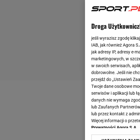
Droga Użytkownicz
jeśli wyrazisz zgodę klika
IAB, jak również Agora S
jak adresy IP, adresy e-m
marketingowych, w szcze
w swoich serwisach, aplik
dobrowolne. Jeśli nie ch
przejdź do „Ustawień Z
Twoje dane osobowe mogą
serwisów i aplikacji lub
danych nie wymaga zgody 
lub Zaufanych Partnerów
lub przez kontakt z admi
Więcej informacji o prz
Prywatności Agora S.A.