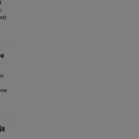
d
c.
edź
po
go
nie
ją