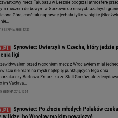
czwartkowy mecz Falubazu w Lesznie podgrzał atmosferę prze
wym meczem derbowym w Gorzowie do niewyobrażalnych grani
elona Góra, choć tak naprawdę jechała tylko w piątkę (Niedźwi
nie...
13 SIERPNIA 2016, 12:33
,
Synowiec: Uwierzyli w Czecha, który jedzie 
enia ligi
przewidywałem przed tygodniem mecz z Wrocławiem miał jedne
ywiście nie mam na myśli najlepiej punktujących tego dnia
sprzaka czy Bartosza Zmarzlika ze Stali Gorzów, ale zdecydowa
 im Vaclava...
5 SIERPNIA 2016, 13:54
,
Synowiec: Po złocie młodych Polaków czeka
je w lidze, bo Wrocław ma kim powalczyć