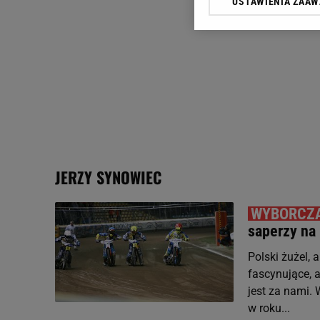
USTAWIENIA ZAA
Klikając „Akceptuję” wyra
Zaufanych Partnerów i A
dotyczące plików cookie,
odnośnik „Ustawienia pr
plików cookie możliwa je
My, nasi Zaufani Partne
Użycie dokładnych danych
Przechowywanie informacji
badnie odbiorców i uleps
JERZY SYNOWIEC
saperzy na
Polski żużel,
fascynujące, a
jest za nami.
w roku...