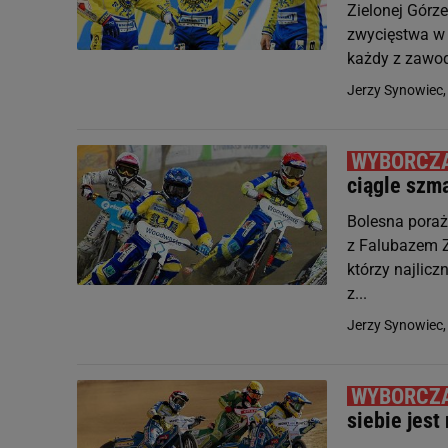
Zielonej Górz
zwycięstwa w 
każdy z zawod
Jerzy Synowiec
ciągle szm
Bolesna poraż
z Falubazem Z
którzy najlicz
z...
Jerzy Synowiec
siebie jest