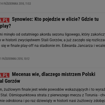
14 PAŹDZIERNIKA 2016, 11:53
,
Synowiec: Kto pojedzie w elicie? Gdzie tu
 play?
dni minęło od ostatniego akordu sezonu ligowego, który zakończ
 w historii zwycięstwem Stali Gorzów, a już zaczęło się rozlicza
o się w finale play-off na stadionie im. Edwarda Jancarza i wcal
1 PAŹDZIERNIKA 2016, 10:12
,
Mecenas wie, dlaczego mistrzem Polski
tal Gorzów
, żużlowym finale jest wiele powodów wskazujących i to wyraź
Stal. Ośmiopunktowa strata z pierwszego meczu z Torunia - ch
anie odrobiona i po raz dziewiąty w historii nasi żużlowcy zdobę