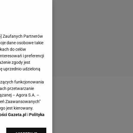
6
] Zaufanych Partnerów
woje dane osobowe takie
likach do celów
teresowań i preferencji
ażenie zgody jest
dę uprzednio udzieloną
yczących funkcjonowania
kach przetwarzanie
ązanej – Agora S.A. –
awień Zaawansowanych”
go jest kierowany.
ości Gazeta.pl
i
Polityka