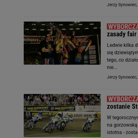
Jerzy Synowiec
zasady fair
Ledwie kilka 
się dziewiątym
tego, co dział
nie...
Jerzy Synowiec
zostanie S
W tegorocznym
na gorzowską 
istotna - zost