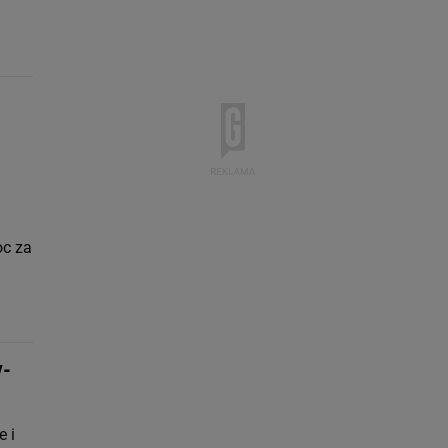
oc za
y-
e i