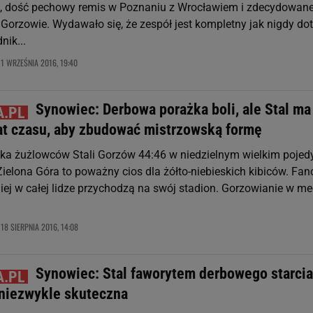
e, dość pechowy remis w Poznaniu z Wrocławiem i zdecydowan
Gorzowie. Wydawało się, że zespół jest kompletny jak nigdy dot
nik...
1 WRZEŚNIA 2016, 19:40
,
Synowiec: Derbowa porażka boli, ale Stal ma
at czasu, aby zbudować mistrzowską formę
ka żużlowców Stali Gorzów 44:46 w niedzielnym wielkim pojed
ielona Góra to poważny cios dla żółto-niebieskich kibiców. Fan
niej w całej lidze przychodzą na swój stadion. Gorzowianie w m
18 SIERPNIA 2016, 14:08
,
Synowiec: Stal faworytem derbowego starcia
 niezwykle skuteczna