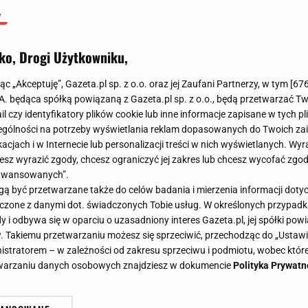
ko, Drogi Użytkowniku,
jąc „Akceptuję”, Gazeta.pl sp. z o.o. oraz jej Zaufani Partnerzy, w tym [
67
.A. będąca spółką powiązaną z Gazeta.pl sp. z o.o., będą przetwarzać T
ail czy identyfikatory plików cookie lub inne informacje zapisane w tych p
gólności na potrzeby wyświetlania reklam dopasowanych do Twoich zain
acjach i w Internecie lub personalizacji treści w nich wyświetlanych. Wyr
cesz wyrazić zgody, chcesz ograniczyć jej zakres lub chcesz wycofać zgo
aawansowanych”.
 być przetwarzane także do celów badania i mierzenia informacji dot
 łączone z danymi dot. świadczonych Tobie usług. W określonych przypad
i odbywa się w oparciu o uzasadniony interes Gazeta.pl, jej spółki powi
. Takiemu przetwarzaniu możesz się sprzeciwić, przechodząc do „Ust
nistratorem – w zależności od zakresu sprzeciwu i podmiotu, wobec które
etwarzaniu danych osobowych znajdziesz w dokumencie
Polityka Prywatn