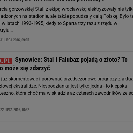
rcia gorzowskiej Stali z ekipą wrocławską elektryzowały nie tylk
adzonych na stadionie, ale także pobudzały całą Polskę. Było t
w latach 1993-1995, kiedy to Sparta trzy razu z rzędu w
tylu...
31 LIPCA 2016, 09:25
,
Synowiec: Stal i Falubaz pojadą o złoto? To
co może się zdarzyć
 już skomentować i porównać przedsezonowe prognozy z aktu
lowej ekstralidze. Niespodzianka jest tylko jedna - to kiepska
Leszno, która choć ma w składzie aż czterech zawodników ze ści
22 LIPCA 2016, 16:22
,