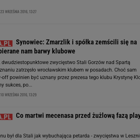
23 WRZEŚNIA 2016, 13:27
,
Synowiec: Zmarzlik i spółka zemścili się na
abierane nam barwy klubowe
 dwudziestopunktowe zwycięstwo Stali Gorzów nad Spartą
znaniu zatrzęsło wrocławskim klubem w posadach. Choć sam
-off powinien być uznany przez prezesa tego klubu Krystynę Kl
y sukces, po...
10 WRZEŚNIA 2016, 13:29
,
Co martwi mecenasa przed żużlową fazą pla
nu był dla Stali jak wybuchająca petarda - zwycięstwa w Leszni