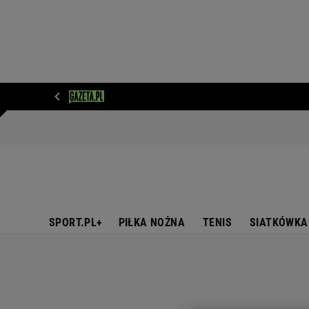
WIADOMOŚCI
NEXT
SPORT
PLOTEK
D
SPORT.PL+
PIŁKA NOŻNA
TENIS
SIATKÓWKA