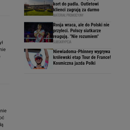
kort do padla. Outletowi
klienci zagrają za darmo
MATERIAŁ PROMOCYJNY
Rosja wraca, ale do Polski nie
przyleci. Polscy siatkarze
reagują. "Nie rozumiem"
SUBSKRYPCJA
ył
nie
Niewiadoma-Phinney wygrywa
e
królewski etap Tour de France!
Kosmiczna jazda Polki
nie
oć
dą