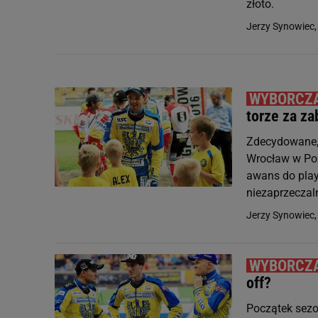
złoto.
Jerzy Synowiec
torze za z
Zdecydowane,
Wrocław w Po
awans do play
niezaprzeczaln
Jerzy Synowiec
off?
Początek sezo