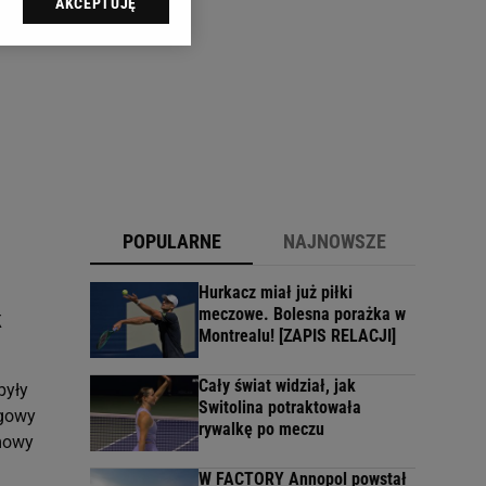
AKCEPTUJĘ
l sp. z o.o., jej
ić swoje preferencje
arzania danych poprzez
ych”. Zmiana ustawień
ach:
 celów identyfikacji.
omiar reklam i treści,
POPULARNE
NAJNOWSZE
Hurkacz miał już piłki
meczowe. Bolesna porażka w
k
Montrealu! [ZAPIS RELACJI]
Cały świat widział, jak
były
Switolina potraktowała
igowy
rywalkę po meczu
zmowy
W FACTORY Annopol powstał