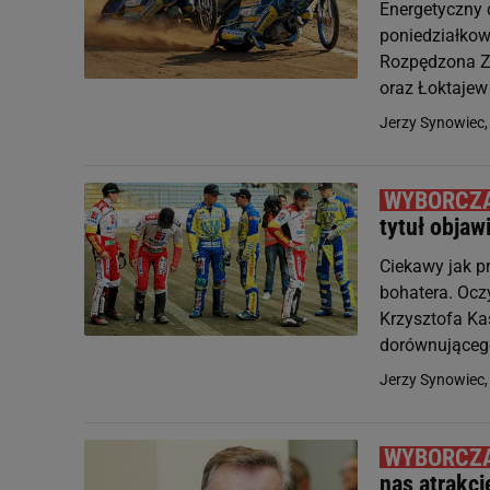
Energetyczny 
poniedziałko
Rozpędzona Zi
oraz Łoktajew 
Jerzy Synowiec
tytuł objawi
Ciekawy jak 
bohatera. Ocz
Krzysztofa Ka
dorównującego
Jerzy Synowiec
nas atrakc