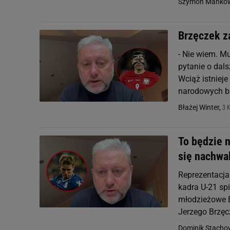
Szymon Mańkow
Brzęczek z
- Nie wiem. Mu
pytanie o dal
Wciąż istniej
narodowych ba
3 K
Błażej Winter,
To będzie 
się nachwa
Reprezentacja
kadra U-21 spi
młodzieżowe E
Jerzego Brzęcz
Dominik Stacho