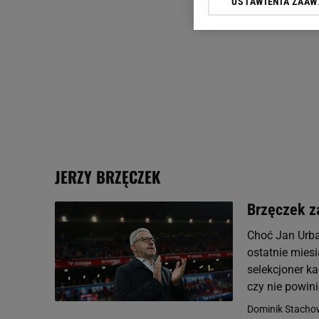
USTAWIENIA ZAA
Klikając „Akceptuję” wyra
Zaufanych Partnerów i A
dotyczące plików cookie,
odnośnik „Ustawienia pr
plików cookie możliwa je
My, nasi Zaufani Partne
Użycie dokładnych danych
Przechowywanie informacji
badnie odbiorców i uleps
JERZY BRZĘCZEK
Brzęczek z
Choć Jan Urba
ostatnie mies
selekcjoner ka
czy nie powini
Dominik Stacho