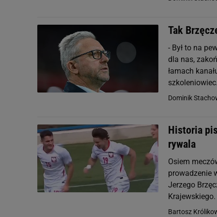
Tak Brzęcz
- Był to na p
dla nas, zakoń
łamach kanału
szkoleniowiec.
Dominik Stacho
Historia pi
rywala
Osiem meczów,
prowadzenie w 
Jerzego Brzęc
Krajewskiego. 
Bartosz Króliko