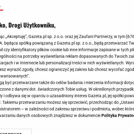
ko, Drogi Użytkowniku,
jąc „Akceptuję”, Gazeta.pl sp. z o.o. oraz jej Zaufani Partnerzy, w tym [
67
.A. będąca spółką powiązaną z Gazeta.pl sp. z o.o., będą przetwarzać T
ail czy identyfikatory plików cookie lub inne informacje zapisane w tych p
gólności na potrzeby wyświetlania reklam dopasowanych do Twoich zain
acjach i w Internecie lub personalizacji treści w nich wyświetlanych. Wyr
cesz wyrazić zgody, chcesz ograniczyć jej zakres lub chcesz wycofać zgo
aawansowanych”.
 być przetwarzane także do celów badania i mierzenia informacji dot
 łączone z danymi dot. świadczonych Tobie usług. W określonych przypad
i odbywa się w oparciu o uzasadniony interes Gazeta.pl, jej spółki powi
. Takiemu przetwarzaniu możesz się sprzeciwić, przechodząc do „Ust
nistratorem – w zależności od zakresu sprzeciwu i podmiotu, wobec które
etwarzaniu danych osobowych znajdziesz w dokumencie
Polityka Prywatn