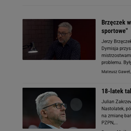
Brzęczek wr
sportowe"
Jerzy Brzęczek
Dymisja przys
mistrzostwami
problemu. Były
Mateusz Gaweł
18-latek t
Julian Zakrze
Nastolatek, pó
na zmianę bar
PZPN,...