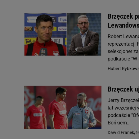
Brzęczek p
Lewandows
Robert Lewando
reprezentacji 
selekcjoner z
podkaście "W s
Hubert Rybkows
Brzęczek u
Jerzy Brzęczek
lat wcześniej 
podcaście "Of
Bońkiem...
16
Dawid Franek,