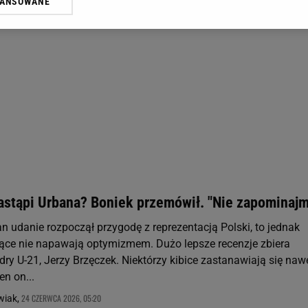
WANSOWANE
żasz też zgodę na zainstalowanie i przechowywanie plików cookie Gazeta.p
gora S.A. na Twoim urządzeniu końcowym. Możesz w każdej chwili zmien
 wywołując narzędzie do zarządzania twoimi preferencjami dot. przetw
ywatności ” w stopce serwisu i przechodząc do „Ustawień Zaawansowan
st także za pomocą ustawień przeglądarki.
rzy i Agora S.A. możemy przetwarzać dane osobowe w następujących cel
 geolokalizacyjnych. Aktywne skanowanie charakterystyki urządzenia do
 na urządzeniu lub dostęp do nich. Spersonalizowane reklamy i treści, p
zanie usług.
Lista Zaufanych Partnerów
astąpi Urbana? Boniek przemówił. "Nie zapominaj
n udanie rozpoczął przygodę z reprezentacją Polski, to jednak
iące nie napawają optymizmem. Dużo lepsze recenzje zbiera
dry U-21, Jerzy Brzęczek. Niektórzy kibice zastanawiają się nawe
en on...
24 CZERWCA 2026, 05:20
wiak,