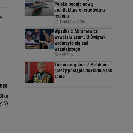
Polska buduje nową
architekturę energetyczną
.
regionu
MATERIAŁ PROMOCYJNY
Wpadka z Abramowicz
wywołała szum. U Świątek
wydarzyło się coś
ważniejszego
SUBSKRYPCJA
Tichonow grzmi: Z Polakami
należy postąpić dokładnie tak
samo
iem
Kilka
ry. W