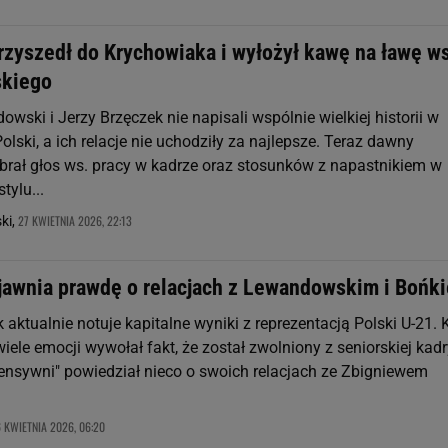
rzyszedł do Krychowiaka i wyłożył kawę na ławę ws
kiego
wski i Jerzy Brzęczek nie napisali wspólnie wielkiej historii w
Polski, a ich relacje nie uchodziły za najlepsze. Teraz dawny
abrał głos ws. pracy w kadrze oraz stosunków z napastnikiem w
tylu...
27 KWIETNIA 2026, 22:13
ki,
jawnia prawdę o relacjach z Lewandowskim i Bońk
 aktualnie notuje kapitalne wyniki z reprezentacją Polski U-21. 
wiele emocji wywołał fakt, że został zwolniony z seniorskiej kad
ensywni" powiedział nieco o swoich relacjach ze Zbigniewem
 KWIETNIA 2026, 06:20