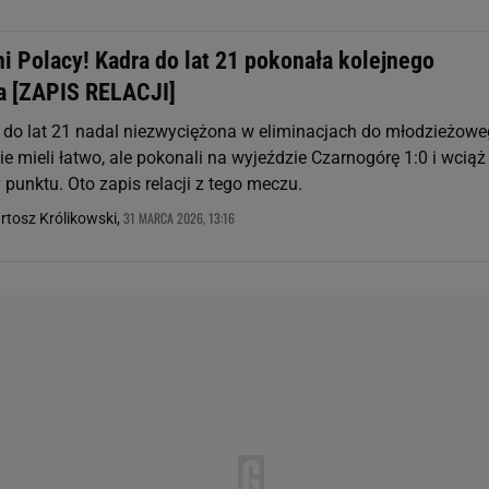
i Polacy! Kadra do lat 21 pokonała kolejnego
a [ZAPIS RELACJI]
 do lat 21 nadal niezwyciężona w eliminacjach do młodzieżow
ie mieli łatwo, ale pokonali na wyjeździe Czarnogórę 1:0 i wciąż
y punktu. Oto zapis relacji z tego meczu.
31 MARCA 2026, 13:16
rtosz Królikowski,