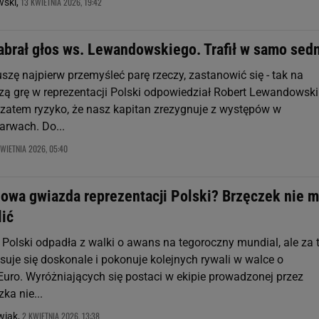
13 KWIETNIA 2026, 19:42
ski,
abrał głos ws. Lewandowskiego. Trafił w samo sed
szę najpierw przemyśleć parę rzeczy, zastanowić się - tak na
szą grę w reprezentacji Polski odpowiedział Robert Lewandowski
e zatem ryzyko, że nasz kapitan zrezygnuje z występów w
rwach. Do...
WIETNIA 2026, 05:40
nowa gwiazda reprezentacji Polski? Brzęczek nie 
lić
 Polski odpadła z walki o awans na tegoroczny mundial, ale za 
suje się doskonale i pokonuje kolejnych rywali w walce o
uro. Wyróżniających się postaci w ekipie prowadzonej przez
ka nie...
2 KWIETNIA 2026, 13:38
wiak,