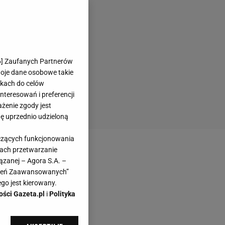
6
] Zaufanych Partnerów
woje dane osobowe takie
likach do celów
teresowań i preferencji
ażenie zgody jest
dę uprzednio udzieloną
yczących funkcjonowania
kach przetwarzanie
ązanej – Agora S.A. –
awień Zaawansowanych”
go jest kierowany.
ości Gazeta.pl
i
Polityka