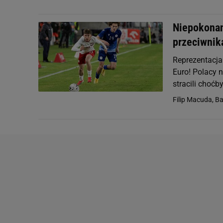
Niepokonan
przeciwnik
Reprezentacja
Euro! Polacy n
stracili choćb
Filip Macuda, Ba