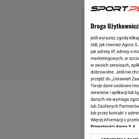
Droga Użytkownicz
jeśli wyrazisz zgodę klika
IAB, jak również Agora S
jak adresy IP, adresy e-m
marketingowych, w szcze
w swoich serwisach, aplik
dobrowolne. Jeśli nie ch
przejdź do „Ustawień Z
Twoje dane osobowe mogą
serwisów i aplikacji lub
danych nie wymaga zgody 
lub Zaufanych Partnerów
lub przez kontakt z admi
Więcej informacji o prz
Prywatności Agora S.A.