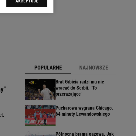
AKCEPTUJĘ
l sp. z o.o., jej
ić swoje preferencje
arzania danych poprzez
ych”. Zmiana ustawień
ach:
 celów identyfikacji.
omiar reklam i treści,
POPULARNE
NAJNOWSZE
Brat Grbicia radzi mu nie
wracać do Serbii. "To
my"
przerażające"
Pucharowa wygrana Chicago.
64 minuty Lewandowskiego
t,
Północna brama gazowa. Jak