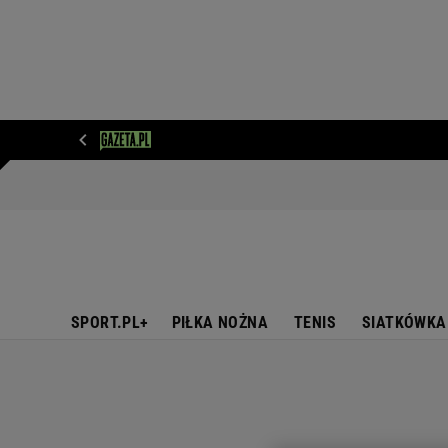
WIADOMOŚCI
NEXT
SPORT
PLOTEK
D
SPORT.PL+
PIŁKA NOŻNA
TENIS
SIATKÓWKA