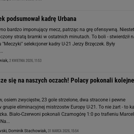
ek podsumował kadrę Urbana
ewno bardzo imponujący mecz, patrząc na grę ofensywną. Nieste
czony stratą bramki w ostatnich minutach. To boli - stwierdził n
 "Meczyki" selekcjoner kadry U-21 Jerzy Brzęczek. Były
..
2 KWIETNIA 2026, 11:53
wiak,
sze się na naszych oczach! Polacy pokonali kolejn
 osiem zwycięstw, 23 gole strzelone, dwa stracone i pewne
grupie eliminacyjnej mistrzostw Europy U-21. To nie żart - to k
zka. Biało-Czerwoni pokonali Czarnogórę 1:0 po trafieniu Marce
Na...
31 MARCA 2026, 15:54
wski, Dominik Stachowiak,