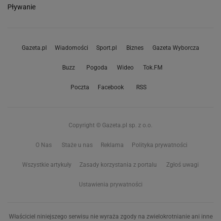
Pływanie
Gazeta.pl
Wiadomości
Sport.pl
Biznes
Gazeta Wyborcza
Buzz
Pogoda
Wideo
Tok.FM
Poczta
Facebook
RSS
Copyright © Gazeta.pl sp. z o.o.
O Nas
Staże u nas
Reklama
Polityka prywatności
Wszystkie artykuły
Zasady korzystania z portalu
Zgłoś uwagi
Ustawienia prywatności
Właściciel niniejszego serwisu nie wyraża zgody na zwielokrotnianie ani inne