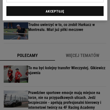
Rozstrzygnęli mecz Igi Świątek z Kostiuk. Koniec
w trzech setach
AKCEPTUJĘ
Trudno uwierzyć w to, co zrobił Hurkacz w
Montrealu. Miał już piłki meczowe
POLECAMY
WIĘCEJ TEMATÓW
To ma być kolejny transfer Wieczystej. Gikiewicz
ujawnia
Prawdziwe sportowe emocje mają miejsce na
torze, nie na przypadkowych ulicach. Jedź
bezpiecznie - apelują profesjonalni kierowcy i
internetowi twórcy na 4F Racing Academy