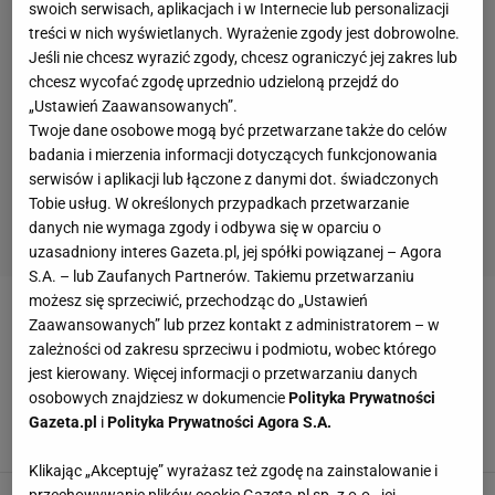
swoich serwisach, aplikacjach i w Internecie lub personalizacji
treści w nich wyświetlanych. Wyrażenie zgody jest dobrowolne.
Jeśli nie chcesz wyrazić zgody, chcesz ograniczyć jej zakres lub
chcesz wycofać zgodę uprzednio udzieloną przejdź do
„Ustawień Zaawansowanych”.
Twoje dane osobowe mogą być przetwarzane także do celów
badania i mierzenia informacji dotyczących funkcjonowania
serwisów i aplikacji lub łączone z danymi dot. świadczonych
Tobie usług. W określonych przypadkach przetwarzanie
danych nie wymaga zgody i odbywa się w oparciu o
uzasadniony interes Gazeta.pl, jej spółki powiązanej – Agora
S.A. – lub Zaufanych Partnerów. Takiemu przetwarzaniu
możesz się sprzeciwić, przechodząc do „Ustawień
JEREMY STEPHENS
Zaawansowanych” lub przez kontakt z administratorem – w
zależności od zakresu sprzeciwu i podmiotu, wobec którego
"Wyjdzie wściekły pies, którego znacie". Gdzie i
jest kierowany. Więcej informacji o przetwarzaniu danych
kiedy oglądać walkę Gamrota w UFC?
osobowych znajdziesz w dokumencie
Polityka Prywatności
[TRANSMISJA]
Gazeta.pl
i
Polityka Prywatności Agora S.A.
17 LIPCA 2021, 21:46
KowS,
Klikając „Akceptuję” wyrażasz też zgodę na zainstalowanie i
przechowywanie plików cookie Gazeta.pl sp. z o.o., jej