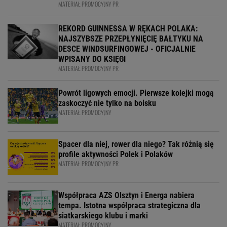
MATERIAŁ PROMOCYJNY PR
REKORD GUINNESSA W RĘKACH POLAKA:
NAJSZYBSZE PRZEPŁYNIĘCIĘ BAŁTYKU NA
DESCE WINDSURFINGOWEJ - OFICJALNIE
WPISANY DO KSIĘGI
MATERIAŁ PROMOCYJNY PR
Powrót ligowych emocji. Pierwsze kolejki mogą
zaskoczyć nie tylko na boisku
MATERIAŁ PROMOCYJNY
Spacer dla niej, rower dla niego? Tak różnią się
profile aktywności Polek i Polaków
MATERIAŁ PROMOCYJNY PR
Współpraca AZS Olsztyn i Energa nabiera
tempa. Istotna współpraca strategiczna dla
siatkarskiego klubu i marki
MATERIAŁ PROMOCYJNY