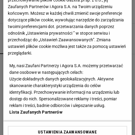
Brutalny nokaut na UFC. "Na jego czole powstał
krater wielkości ego Conora McGregora"
Zaufanych Partnerów i Agora S.A. na Twoim urządzeniu
końcowym. Możesz w każdej chwili zmienić swoje preferencje
10 MAJA 2020, 10:11
BR,
dotyczące plików cookie, wywołując narzędzie do zarządzania
twoimi preferencjami dot. przetwarzania danych poprzez
odnośnik „Ustawienia prywatności ” w stopce serwisu i
przechodząc do „Ustawień Zaawansowanych”. Zmiana
ustawień plików cookie możliwa jest także za pomocą ustawień
POPULARNE
NAJNOWSZE
przeglądarki.
Wielki bieg Anastazji Kuś na 400 metrów. Polka
My, nasi Zaufani Partnerzy i Agora S.A. możemy przetwarzać
mistrzynią świata juniorek!
dane osobowe w następujących celach:
Użycie dokładnych danych geolokalizacyjnych. Aktywne
skanowanie charakterystyki urządzenia do celów
Mistrzyni olimpijska kończy karierę. To żona
identyfikacji. Przechowywanie informacji na urządzeniu lub
znanego piłkarza
dostęp do nich. Spersonalizowane reklamy i treści, pomiar
reklam i treści, badnie odbiorców i ulepszanie usług.
Lista Zaufanych Partnerów
Jak teraz kupuje się nowy samochód w Polsce?
Rozmawiamy z ekspertem
MATERIAŁ PROMOCYJNY
USTAWIENIA ZAAWANSOWANE